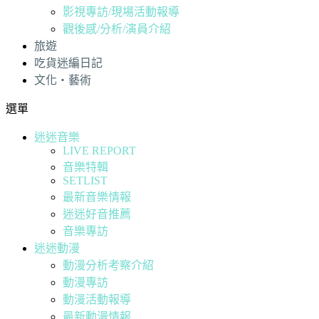
影視專訪/現場活動報導
觀後感/分析/演員介紹
旅遊
吃貨迷編日記
文化・藝術
選單
迷迷音樂
LIVE REPORT
音樂特輯
SETLIST
最新音樂情報
迷迷好音推薦
音樂專訪
迷迷動漫
動漫分析考察介紹
動漫專訪
動漫活動報導
最新動漫情報