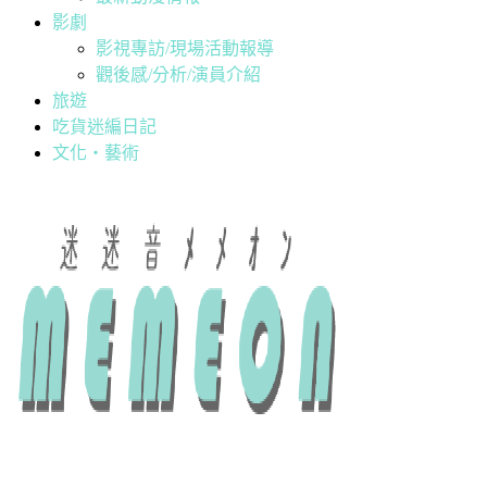
影劇
影視專訪/現場活動報導
觀後感/分析/演員介紹
旅遊
吃貨迷編日記
文化・藝術