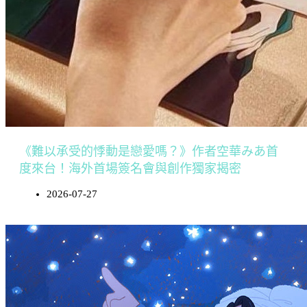
《難以承受的悸動是戀愛嗎？》作者空華みあ首
度來台！海外首場簽名會與創作獨家揭密
2026-07-27