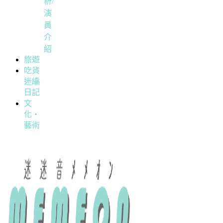
析/
演
員
介
紹
旅遊
吃貨
迷編
日記
文
化・
藝術