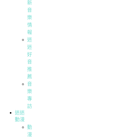
新
音
樂
情
報
迷
迷
好
音
推
薦
音
樂
專
訪
迷迷
動漫
動
漫