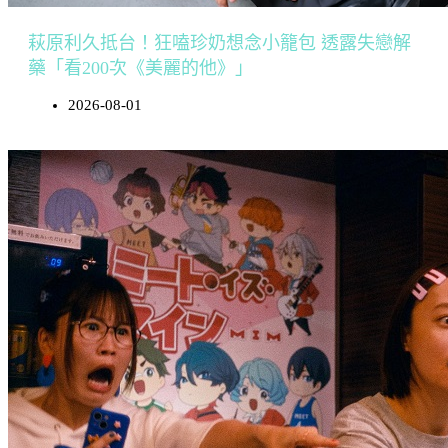
萩原利久抵台！狂嗑珍奶想念小籠包 透露失戀解
藥「看200次《美麗的他》」
2026-08-01