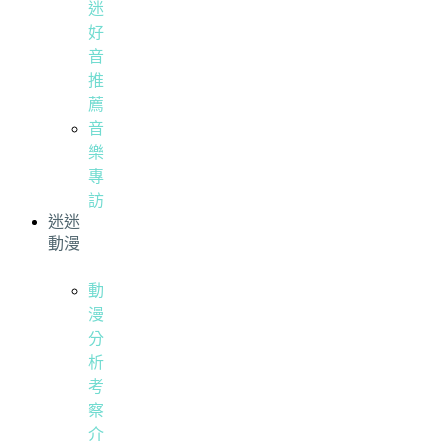
迷
好
音
推
薦
音
樂
專
訪
迷迷
動漫
動
漫
分
析
考
察
介