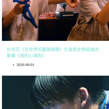
杉咲花《在世界的盡頭相遇》化身腐女熱追燒肉
動畫《我的心頭肉》
2026-08-01