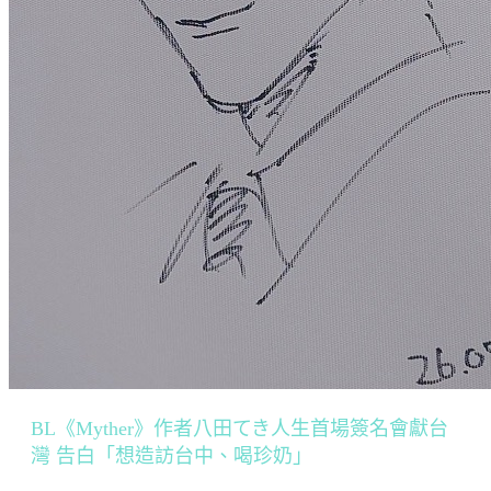
BL《Myther》作者八田てき人生首場簽名會獻台
灣 告白「想造訪台中、喝珍奶」