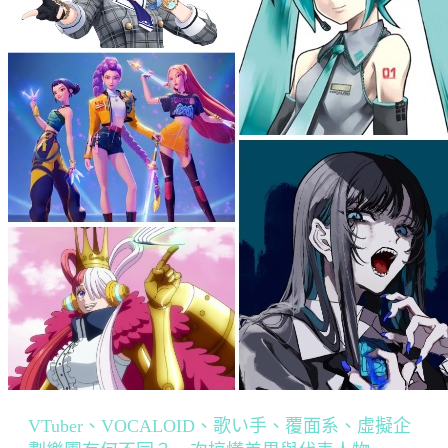
VTuber、VOCALOID、歌い手、覆面系、虛擬企