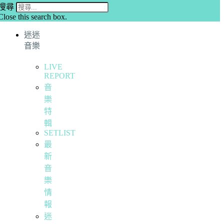
搜尋
Close this search box.
迷迷
音樂
LIVE
REPORT
音
樂
特
輯
SETLIST
最
新
音
樂
情
報
迷