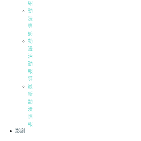
紹
動
漫
專
訪
動
漫
活
動
報
導
最
新
動
漫
情
報
影劇