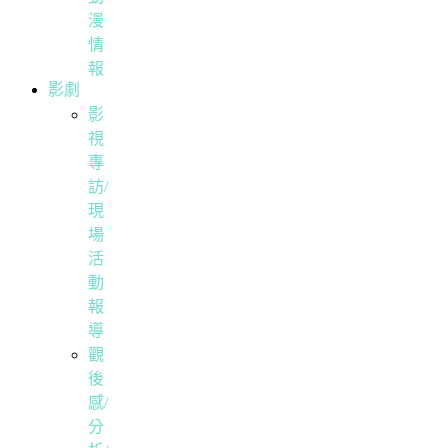
漫
情
報
影劇
影
視
專
訪/
現
場
活
動
報
導
觀
後
感/
分