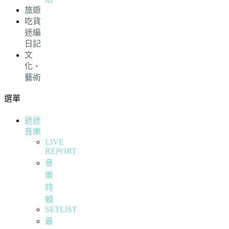
旅遊
吃貨
迷編
日記
文
化・
藝術
選單
迷迷
音樂
LIVE
REPORT
音
樂
特
輯
SETLIST
最