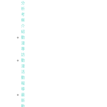
分
析
考
察
介
紹
動
漫
專
訪
動
漫
活
動
報
導
最
新
動