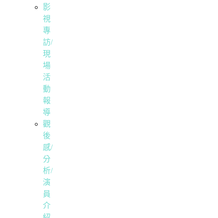
影
視
專
訪/
現
場
活
動
報
導
觀
後
感/
分
析/
演
員
介
紹