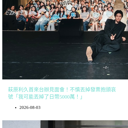
萩原利久首來台辦見面會！不慎丟掉發票抱頭哀
號「我可能丟掉了日幣5000萬！」
2026-08-03