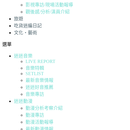
影視專訪/現場活動報導
觀後感/分析/演員介紹
旅遊
吃貨迷編日記
文化・藝術
選單
迷迷音樂
LIVE REPORT
音樂特輯
SETLIST
最新音樂情報
迷迷好音推薦
音樂專訪
迷迷動漫
動漫分析考察介紹
動漫專訪
動漫活動報導
最新動漫情報