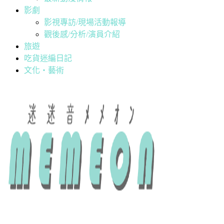
影劇
影視專訪/現場活動報導
觀後感/分析/演員介紹
旅遊
吃貨迷編日記
文化・藝術