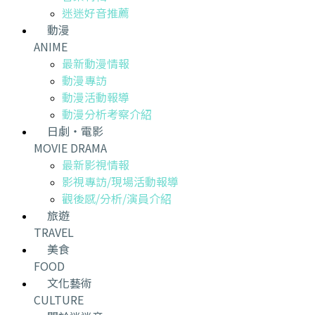
迷迷好音推薦
動漫
ANIME
最新動漫情報
動漫專訪
動漫活動報導
動漫分析考察介紹
日劇・電影
MOVIE DRAMA
最新影視情報
影視專訪/現場活動報導
觀後感/分析/演員介紹
旅遊
TRAVEL
美食
FOOD
文化藝術
CULTURE