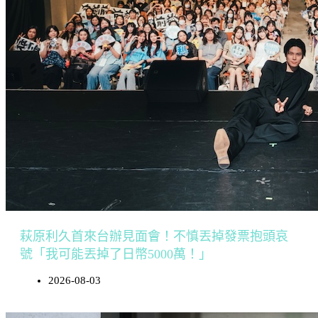
萩原利久首來台辦見面會！不慎丟掉發票抱頭哀
號「我可能丟掉了日幣5000萬！」
2026-08-03