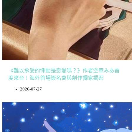
《難以承受的悸動是戀愛嗎？》作者空華みあ首
度來台！海外首場簽名會與創作獨家揭密
2026-07-27