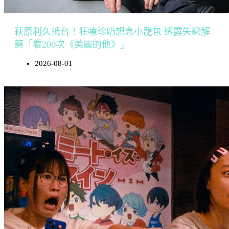
萩原利久抵台！狂嗑珍奶想念小籠包 透露失戀解
藥「看200次《美麗的他》」
2026-08-01