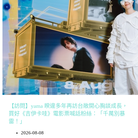
【訪問】yama 睽違多年再訪台敞開心胸談成長，
買好《吉伊卡哇》電影票喊話粉絲：「千萬別暴
雷！」
2026-08-08