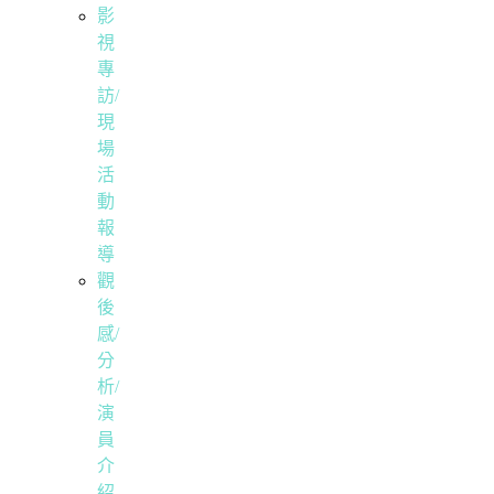
影
視
專
訪/
現
場
活
動
報
導
觀
後
感/
分
析/
演
員
介
紹