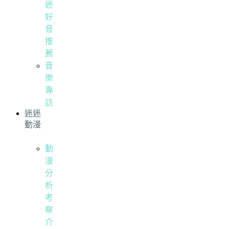
迷
好
音
推
薦
音
樂
專
訪
迷迷
動漫
動
漫
分
析
考
察
介