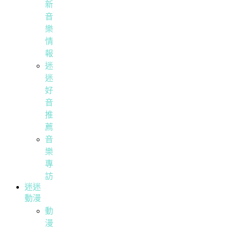
新
音
樂
情
報
迷
迷
好
音
推
薦
音
樂
專
訪
迷迷
動漫
動
漫