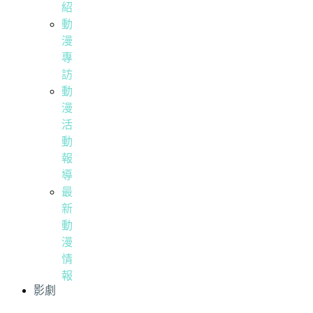
紹
動
漫
專
訪
動
漫
活
動
報
導
最
新
動
漫
情
報
影劇