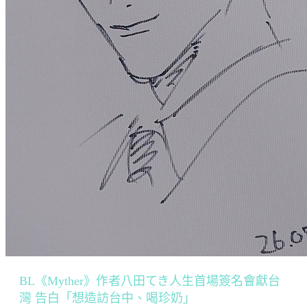
BL《Myther》作者八田てき人生首場簽名會獻台
灣 告白「想造訪台中、喝珍奶」