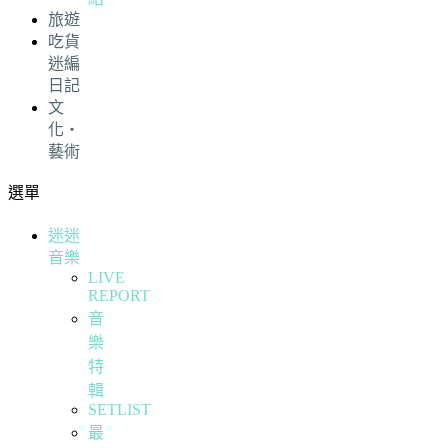
旅遊
吃貨
迷編
日記
文
化・
藝術
選單
迷迷
音樂
LIVE
REPORT
音
樂
特
輯
SETLIST
最