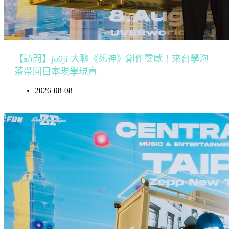
【訪問】jo0ji 大聊《死神》創作靈感！來台學泡
茶帶回日本現學現賣
2026-08-08