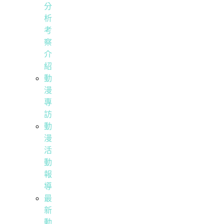
分
析
考
察
介
紹
動
漫
專
訪
動
漫
活
動
報
導
最
新
動