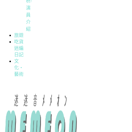
析/
演
員
介
紹
旅遊
吃貨
迷編
日記
文
化・
藝術