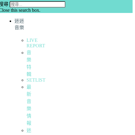
搜尋
Close this search box.
迷迷
音樂
LIVE
REPORT
音
樂
特
輯
SETLIST
最
新
音
樂
情
報
迷