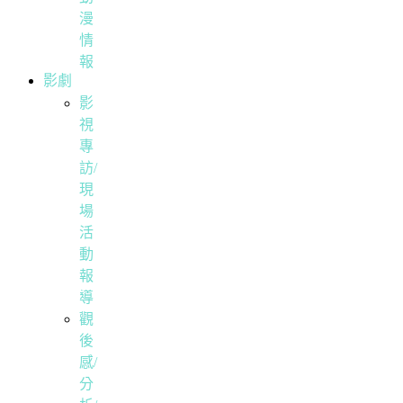
漫
情
報
影劇
影
視
專
訪/
現
場
活
動
報
導
觀
後
感/
分