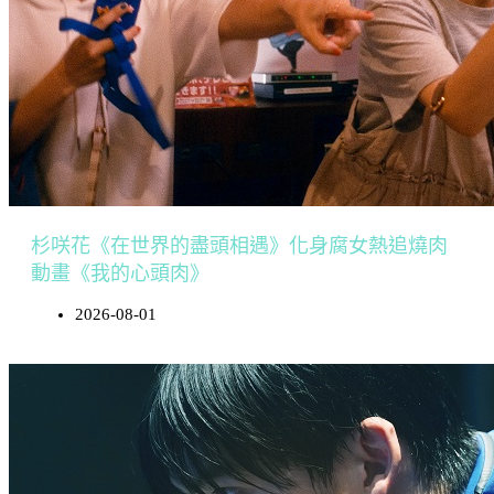
杉咲花《在世界的盡頭相遇》化身腐女熱追燒肉
動畫《我的心頭肉》
2026-08-01