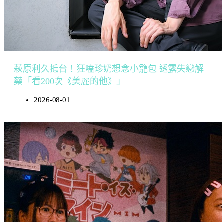
萩原利久抵台！狂嗑珍奶想念小籠包 透露失戀解
藥「看200次《美麗的他》」
2026-08-01