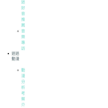
迷
好
音
推
薦
音
樂
專
訪
迷迷
動漫
動
漫
分
析
考
察
介