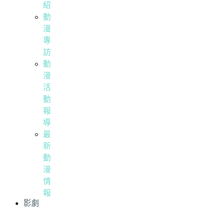
紹
動
漫
專
訪
動
漫
活
動
報
導
最
新
動
漫
情
報
影劇