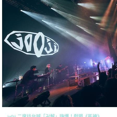
jo0ji 二度訪台喊「卍解」嗨爆！獻唱《死神》