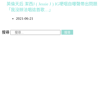
英倫天后 潔西J ( Jessie J ) IG哽咽自曝聲帶出問題
「我沒辦法唱這首歌…」
2021-06-21
搜尋
搜尋