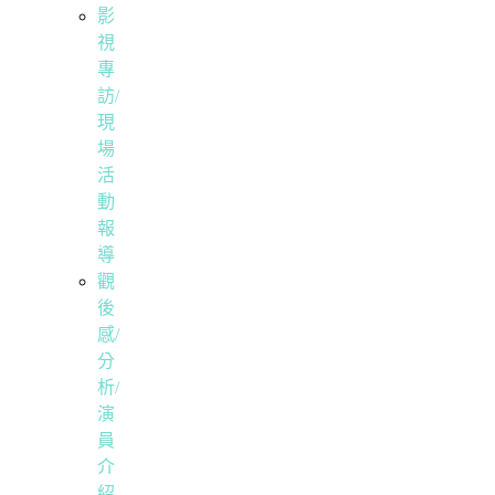
影
視
專
訪/
現
場
活
動
報
導
觀
後
感/
分
析/
演
員
介
紹