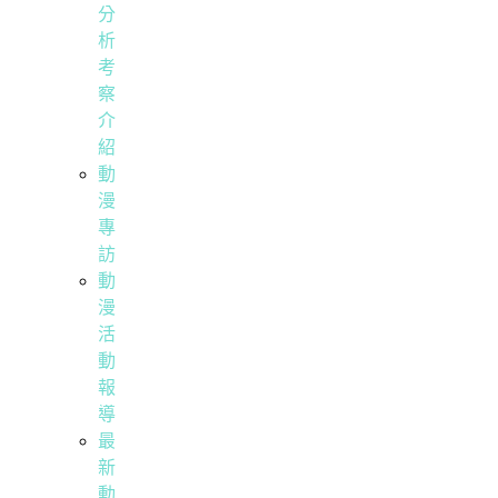
分
析
考
察
介
紹
動
漫
專
訪
動
漫
活
動
報
導
最
新
動