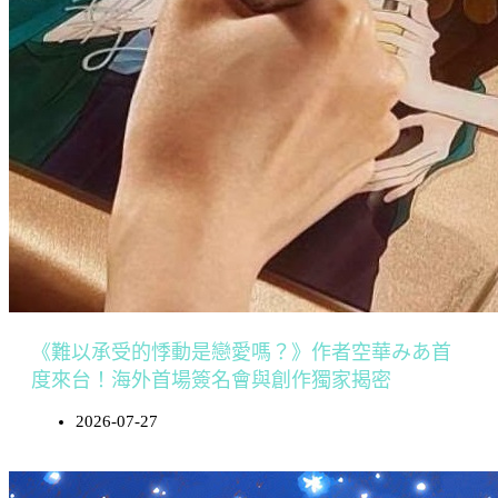
《難以承受的悸動是戀愛嗎？》作者空華みあ首
度來台！海外首場簽名會與創作獨家揭密
2026-07-27