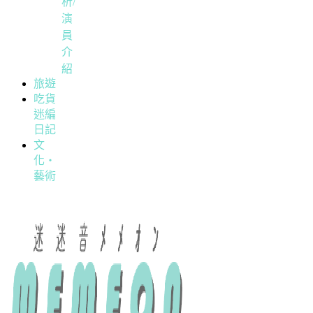
析/
演
員
介
紹
旅遊
吃貨
迷編
日記
文
化・
藝術