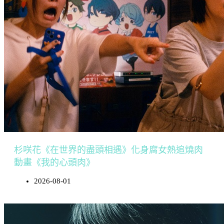
杉咲花《在世界的盡頭相遇》化身腐女熱追燒肉
動畫《我的心頭肉》
2026-08-01