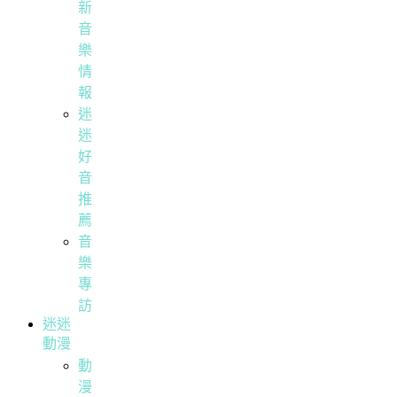
新
音
樂
情
報
迷
迷
好
音
推
薦
音
樂
專
訪
迷迷
動漫
動
漫