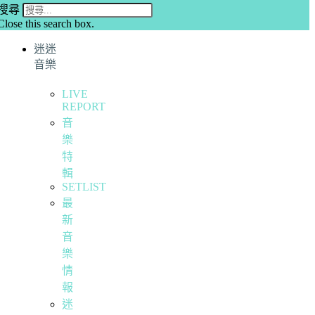
搜尋
Close this search box.
迷迷
音樂
LIVE
REPORT
音
樂
特
輯
SETLIST
最
新
音
樂
情
報
迷