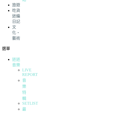
旅遊
吃貨
迷編
日記
文
化・
藝術
選單
迷迷
音樂
LIVE
REPORT
音
樂
特
輯
SETLIST
最