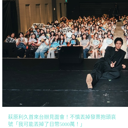
萩原利久首來台辦見面會！不慎丟掉發票抱頭哀
號「我可能丟掉了日幣5000萬！」