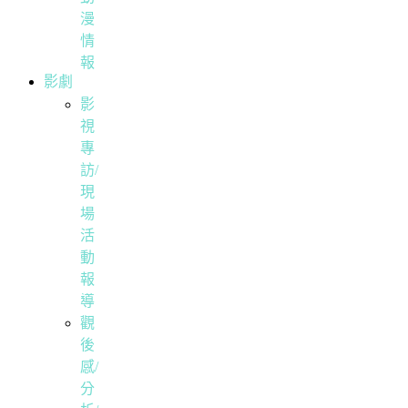
漫
情
報
影劇
影
視
專
訪/
現
場
活
動
報
導
觀
後
感/
分