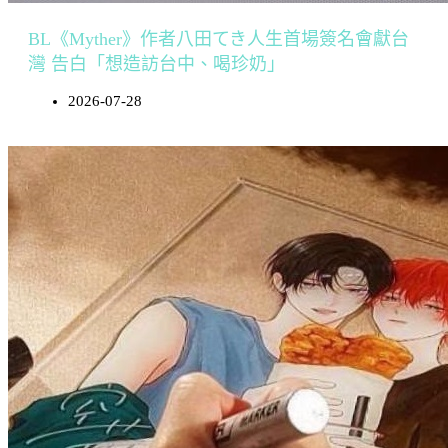
BL《Myther》作者八田てき人生首場簽名會獻台
灣 告白「想造訪台中、喝珍奶」
2026-07-28