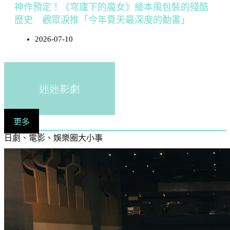
神作預定！《穹廬下的魔女》繪本風包裝的殘酷
歷史 觀眾淚推「今年夏天最深度的動畫」
2026-07-10
迷迷影劇
更多
日劇、電影、娛樂圈大小事