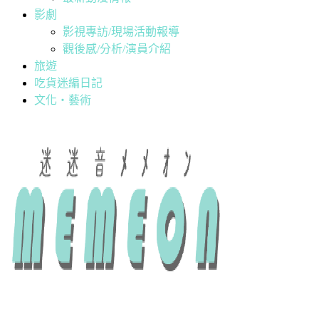
影劇
影視專訪/現場活動報導
觀後感/分析/演員介紹
旅遊
吃貨迷編日記
文化・藝術