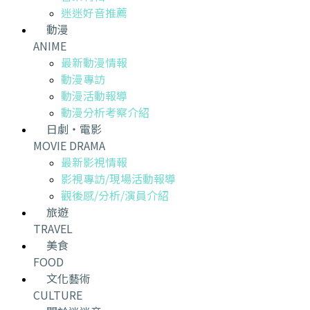
迷迷好音推薦
動漫
ANIME
最新動漫情報
動漫專訪
動漫活動報導
動漫分析考察介紹
日劇・電影
MOVIE DRAMA
最新影視情報
影視專訪/現場活動報導
觀後感/分析/演員介紹
旅遊
TRAVEL
美食
FOOD
文化藝術
CULTURE