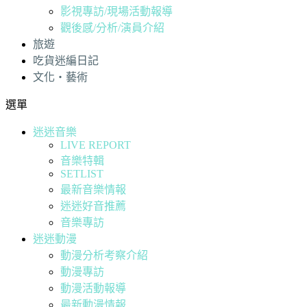
影視專訪/現場活動報導
觀後感/分析/演員介紹
旅遊
吃貨迷編日記
文化・藝術
選單
迷迷音樂
LIVE REPORT
音樂特輯
SETLIST
最新音樂情報
迷迷好音推薦
音樂專訪
迷迷動漫
動漫分析考察介紹
動漫專訪
動漫活動報導
最新動漫情報