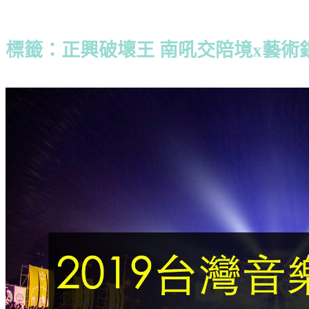
標籤：正興破壞王 南吼交陪境x藝術