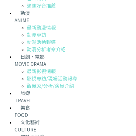
迷迷好音推薦
動漫
ANIME
最新動漫情報
動漫專訪
動漫活動報導
動漫分析考察介紹
日劇・電影
MOVIE DRAMA
最新影視情報
影視專訪/現場活動報導
觀後感/分析/演員介紹
旅遊
TRAVEL
美食
FOOD
文化藝術
CULTURE