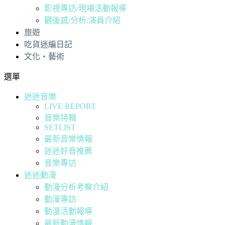
影視專訪/現場活動報導
觀後感/分析/演員介紹
旅遊
吃貨迷編日記
文化・藝術
選單
迷迷音樂
LIVE REPORT
音樂特輯
SETLIST
最新音樂情報
迷迷好音推薦
音樂專訪
迷迷動漫
動漫分析考察介紹
動漫專訪
動漫活動報導
最新動漫情報