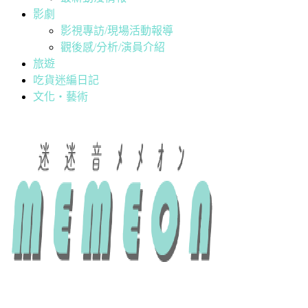
影劇
影視專訪/現場活動報導
觀後感/分析/演員介紹
旅遊
吃貨迷編日記
文化・藝術