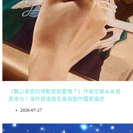
《難以承受的悸動是戀愛嗎？》作者空華みあ首
度來台！海外首場簽名會與創作獨家揭密
2026-07-27