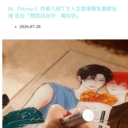
BL《Myther》作者八田てき人生首場簽名會獻台
灣 告白「想造訪台中、喝珍奶」
2026-07-28