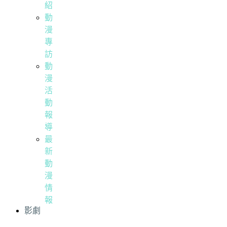
紹
動
漫
專
訪
動
漫
活
動
報
導
最
新
動
漫
情
報
影劇