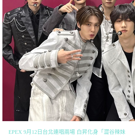
EPEX 9月12日台北連唱兩場 白昇化身「澀谷辣妹