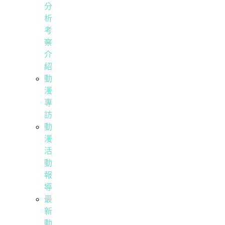
分
析
考
察
介
紹
動
漫
專
訪
動
漫
活
動
報
導
最
新
動