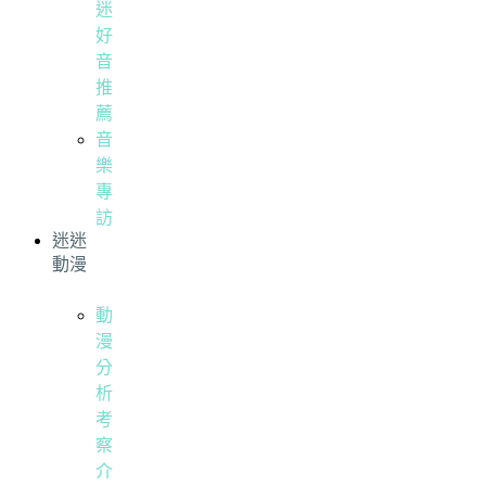
迷
好
音
推
薦
音
樂
專
訪
迷迷
動漫
動
漫
分
析
考
察
介