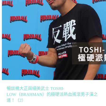
暢談楊大正與細美武士 TOSHI-
LOW（BRAHMAN）的極硬派熱血搖滾男子漢之
道！（2）