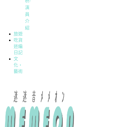
析/
演
員
介
紹
旅遊
吃貨
迷編
日記
文
化・
藝術