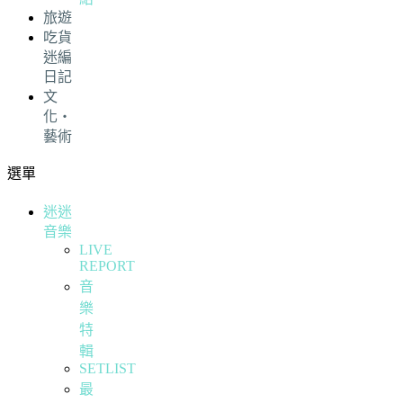
旅遊
吃貨
迷編
日記
文
化・
藝術
選單
迷迷
音樂
LIVE
REPORT
音
樂
特
輯
SETLIST
最