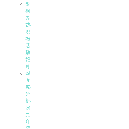
影
視
專
訪/
現
場
活
動
報
導
觀
後
感/
分
析/
演
員
介
紹