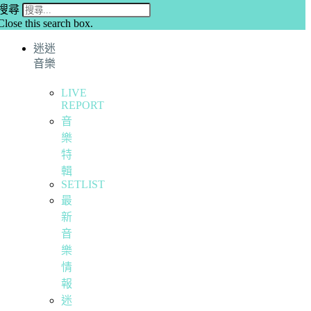
搜尋
Close this search box.
迷迷
音樂
LIVE
REPORT
音
樂
特
輯
SETLIST
最
新
音
樂
情
報
迷