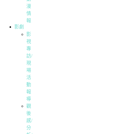
漫
情
報
影劇
影
視
專
訪/
現
場
活
動
報
導
觀
後
感/
分