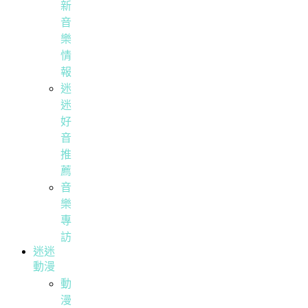
新
音
樂
情
報
迷
迷
好
音
推
薦
音
樂
專
訪
迷迷
動漫
動
漫