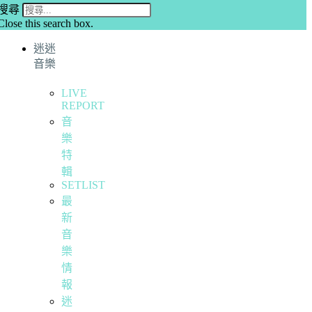
搜尋
Close this search box.
迷迷
音樂
LIVE
REPORT
音
樂
特
輯
SETLIST
最
新
音
樂
情
報
迷