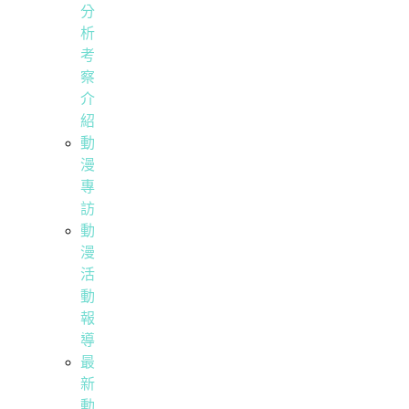
分
析
考
察
介
紹
動
漫
專
訪
動
漫
活
動
報
導
最
新
動