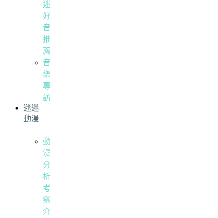
迷
好
音
推
薦
音
樂
專
訪
迷迷
動漫
動
漫
分
析
考
察
介