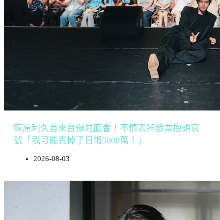
萩原利久首來台辦見面會！不慎丟掉發票抱頭哀
號「我可能丟掉了日幣5000萬！」
2026-08-03