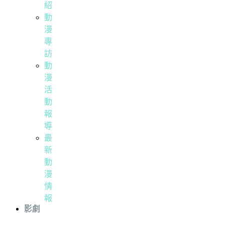
紹
動
漫
專
訪
動
漫
活
動
報
導
最
新
動
漫
情
報
影劇