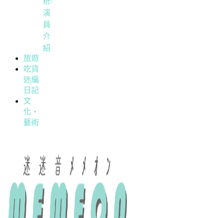
析/
演
員
介
紹
旅遊
吃貨
迷編
日記
文
化・
藝術