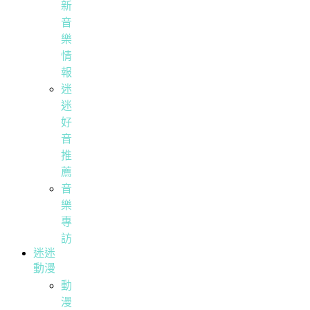
新
音
樂
情
報
迷
迷
好
音
推
薦
音
樂
專
訪
迷迷
動漫
動
漫