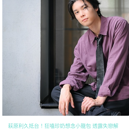
萩原利久抵台！狂嗑珍奶想念小籠包 透露失戀解