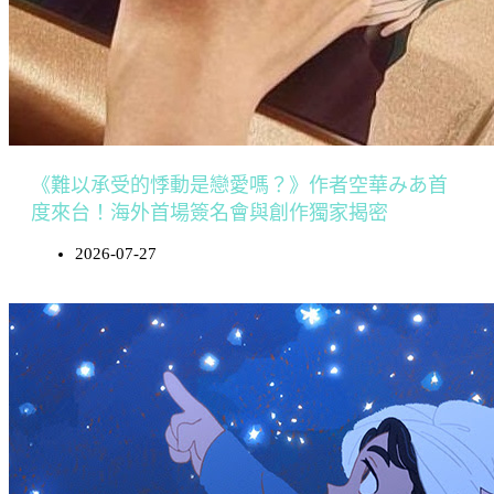
《難以承受的悸動是戀愛嗎？》作者空華みあ首
度來台！海外首場簽名會與創作獨家揭密
2026-07-27