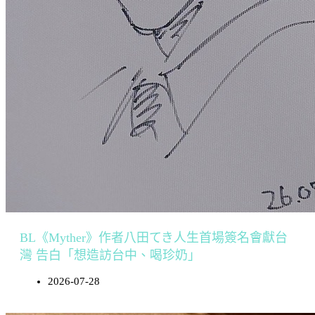
BL《Myther》作者八田てき人生首場簽名會獻台
灣 告白「想造訪台中、喝珍奶」
2026-07-28