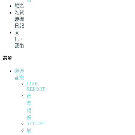
旅遊
吃貨
迷編
日記
文
化・
藝術
選單
迷迷
音樂
LIVE
REPORT
音
樂
特
輯
SETLIST
最