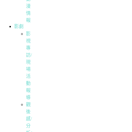
漫
情
報
影劇
影
視
專
訪/
現
場
活
動
報
導
觀
後
感/
分