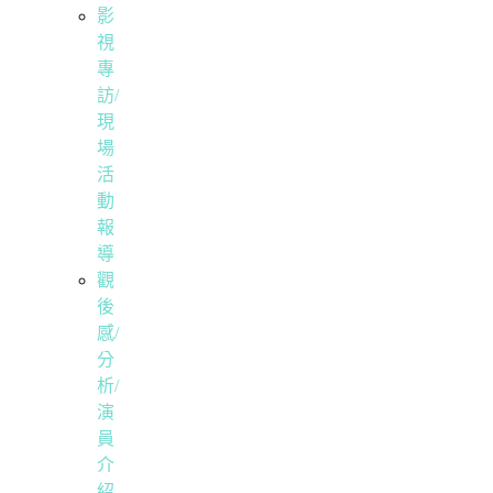
影
視
專
訪/
現
場
活
動
報
導
觀
後
感/
分
析/
演
員
介
紹