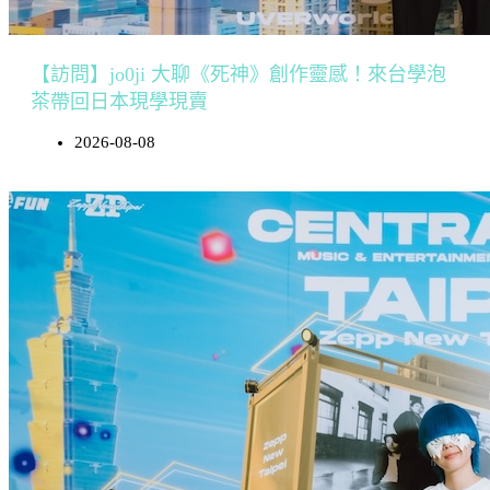
【訪問】jo0ji 大聊《死神》創作靈感！來台學泡
茶帶回日本現學現賣
2026-08-08