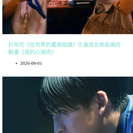
杉咲花《在世界的盡頭相遇》化身腐女熱追燒肉
動畫《我的心頭肉》
2026-08-01