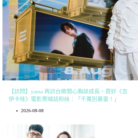
【訪問】yama 再訪台敞開心胸談成長，買好《吉
伊卡哇》電影票喊話粉絲：「千萬別暴雷！」
2026-08-08