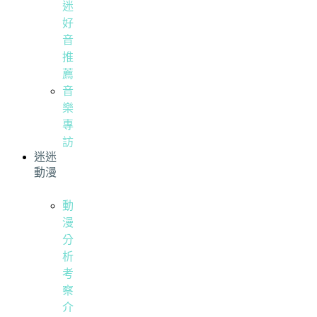
迷
好
音
推
薦
音
樂
專
訪
迷迷
動漫
動
漫
分
析
考
察
介