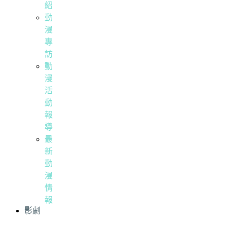
紹
動
漫
專
訪
動
漫
活
動
報
導
最
新
動
漫
情
報
影劇