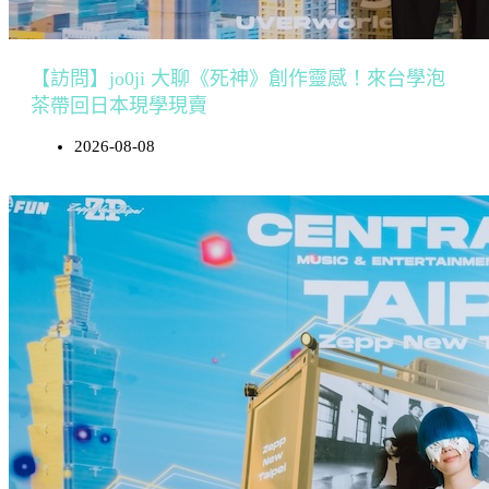
【訪問】jo0ji 大聊《死神》創作靈感！來台學泡
茶帶回日本現學現賣
2026-08-08