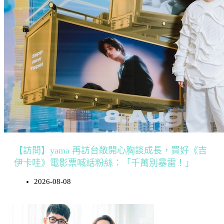
【訪問】yama 再訪台敞開心胸談成長，買好《吉
伊卡哇》電影票喊話粉絲：「千萬別暴雷！」
2026-08-08