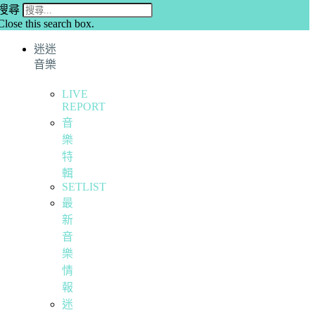
搜尋
Close this search box.
迷迷
音樂
LIVE
REPORT
音
樂
特
輯
SETLIST
最
新
音
樂
情
報
迷