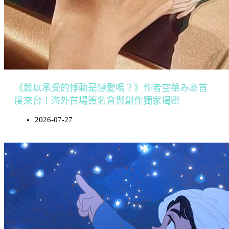
《難以承受的悸動是戀愛嗎？》作者空華みあ首
度來台！海外首場簽名會與創作獨家揭密
2026-07-27