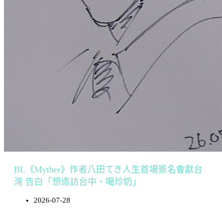
BL《Myther》作者八田てき人生首場簽名會獻台
灣 告白「想造訪台中、喝珍奶」
2026-07-28