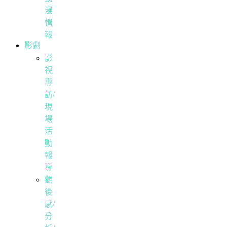
漫
情
報
影劇
影
視
專
訪/
現
場
活
動
報
導
觀
後
感/
分