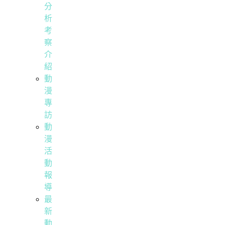
分
析
考
察
介
紹
動
漫
專
訪
動
漫
活
動
報
導
最
新
動