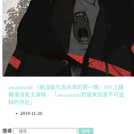
amazarashi 〈給沒能化為未來的那一晚〉MV上線
橫濱流星主演稱：「amazarashi對我來說是不可或
缺的存在」
2019-11-20
搜尋
搜尋