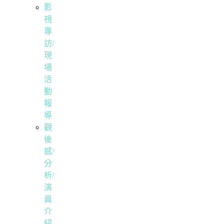
影
視
專
訪/
現
場
活
動
報
導
觀
後
感/
分
析/
演
員
介
紹