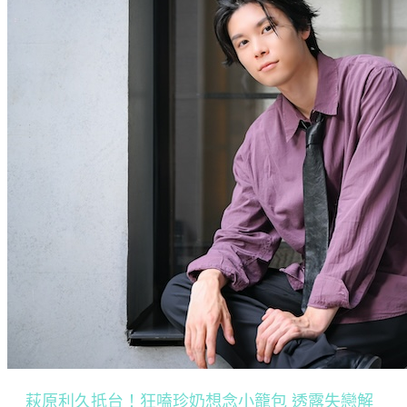
萩原利久抵台！狂嗑珍奶想念小籠包 透露失戀解