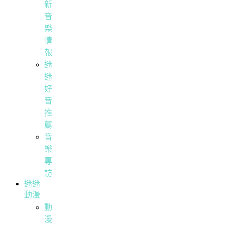
新
音
樂
情
報
迷
迷
好
音
推
薦
音
樂
專
訪
迷迷
動漫
動
漫