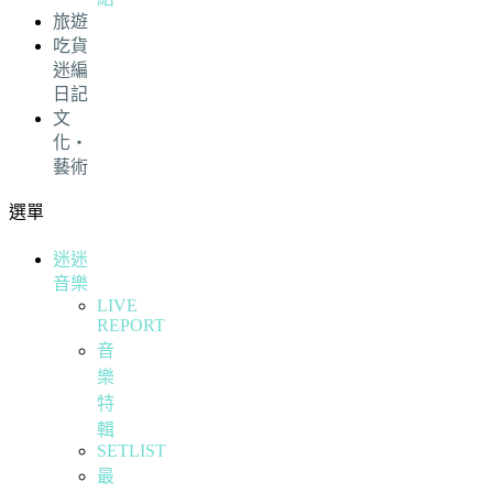
旅遊
吃貨
迷編
日記
文
化・
藝術
選單
迷迷
音樂
LIVE
REPORT
音
樂
特
輯
SETLIST
最