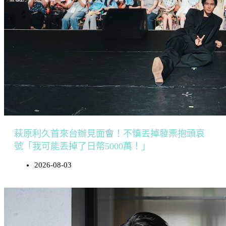
萩原利久首來台辦見面會！不慎丟掉發票抱頭哀
號「我可能丟掉了日幣5000萬！」
2026-08-03