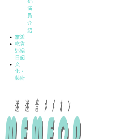
析/
演
員
介
紹
旅遊
吃貨
迷編
日記
文
化・
藝術