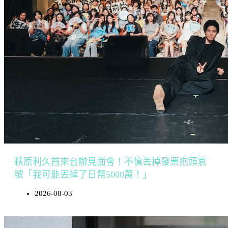
萩原利久首來台辦見面會！不慎丟掉發票抱頭哀
號「我可能丟掉了日幣5000萬！」
2026-08-03