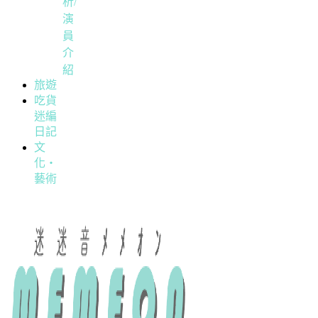
析/
演
員
介
紹
旅遊
吃貨
迷編
日記
文
化・
藝術