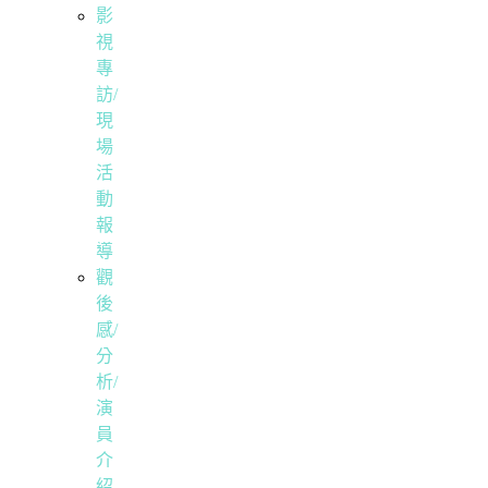
影
視
專
訪/
現
場
活
動
報
導
觀
後
感/
分
析/
演
員
介
紹