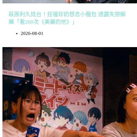
萩原利久抵台！狂嗑珍奶想念小籠包 透露失戀解
藥「看200次《美麗的他》」
2026-08-01