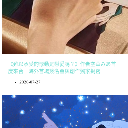
《難以承受的悸動是戀愛嗎？》作者空華みあ首
度來台！海外首場簽名會與創作獨家揭密
2026-07-27