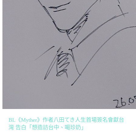
BL《Myther》作者八田てき人生首場簽名會獻台
灣 告白「想造訪台中、喝珍奶」