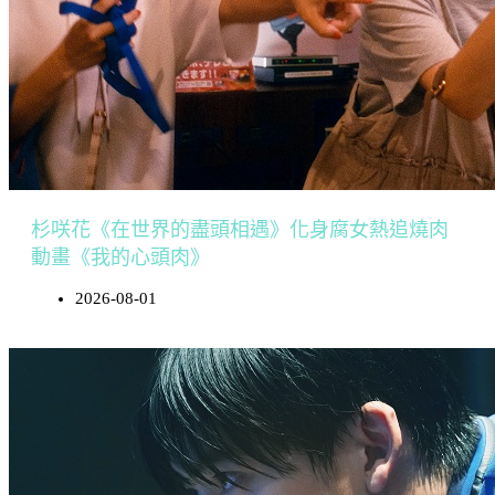
杉咲花《在世界的盡頭相遇》化身腐女熱追燒肉
動畫《我的心頭肉》
2026-08-01