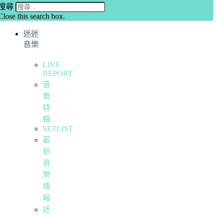
搜尋
Close this search box.
迷迷
音樂
LIVE
REPORT
音
樂
特
輯
SETLIST
最
新
音
樂
情
報
迷