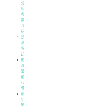
分
析
考
察
介
紹
動
漫
專
訪
動
漫
活
動
報
導
最
新
動