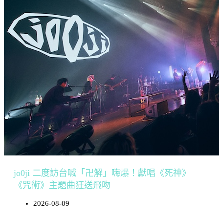
jo0ji 二度訪台喊「卍解」嗨爆！獻唱《死神》
《咒術》主題曲狂送飛吻
2026-08-09