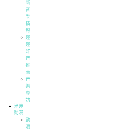
新
音
樂
情
報
迷
迷
好
音
推
薦
音
樂
專
訪
迷迷
動漫
動
漫