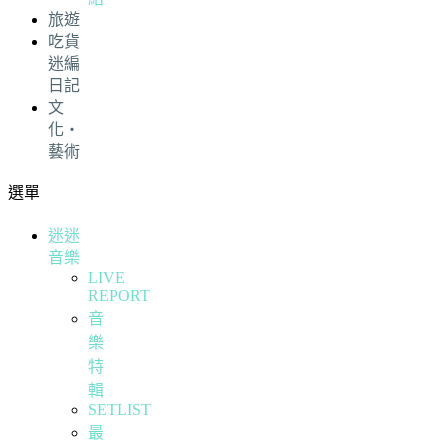
旅遊
吃貨
迷編
日記
文
化・
藝術
選單
迷迷
音樂
LIVE
REPORT
音
樂
特
輯
SETLIST
最