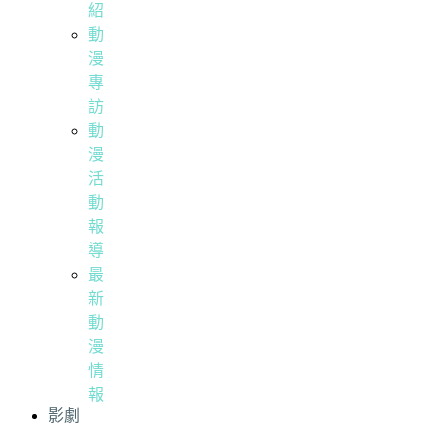
紹
動
漫
專
訪
動
漫
活
動
報
導
最
新
動
漫
情
報
影劇