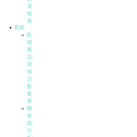
漫
情
報
影劇
影
視
專
訪/
現
場
活
動
報
導
觀
後
感/
分