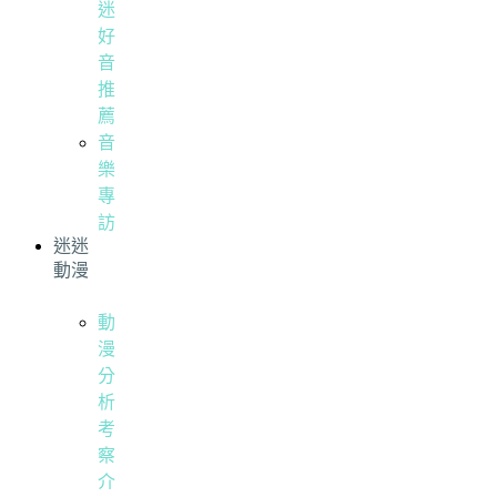
迷
好
音
推
薦
音
樂
專
訪
迷迷
動漫
動
漫
分
析
考
察
介