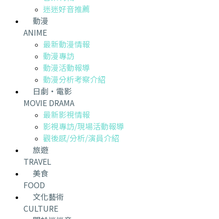
迷迷好音推薦
動漫
ANIME
最新動漫情報
動漫專訪
動漫活動報導
動漫分析考察介紹
日劇・電影
MOVIE DRAMA
最新影視情報
影視專訪/現場活動報導
觀後感/分析/演員介紹
旅遊
TRAVEL
美食
FOOD
文化藝術
CULTURE