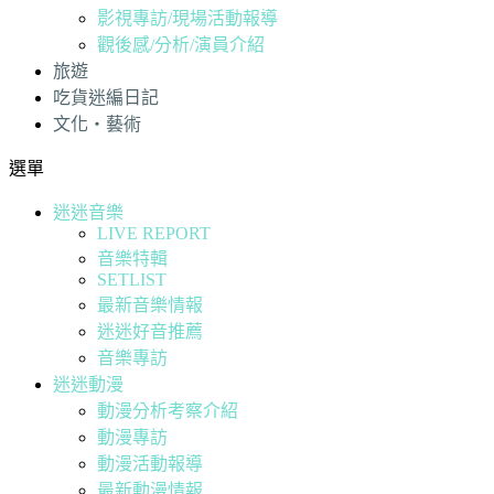
影視專訪/現場活動報導
觀後感/分析/演員介紹
旅遊
吃貨迷編日記
文化・藝術
選單
迷迷音樂
LIVE REPORT
音樂特輯
SETLIST
最新音樂情報
迷迷好音推薦
音樂專訪
迷迷動漫
動漫分析考察介紹
動漫專訪
動漫活動報導
最新動漫情報