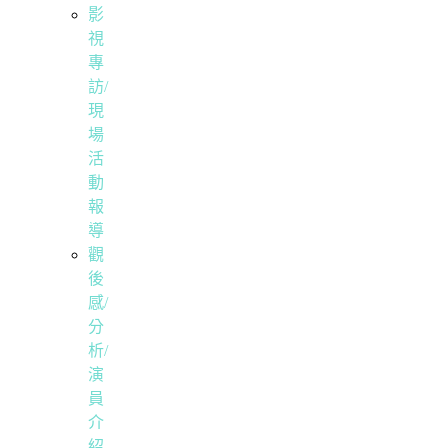
影
視
專
訪/
現
場
活
動
報
導
觀
後
感/
分
析/
演
員
介
紹