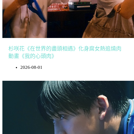
杉咲花《在世界的盡頭相遇》化身腐女熱追燒肉
動畫《我的心頭肉》
2026-08-01