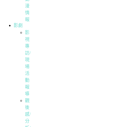
漫
情
報
影劇
影
視
專
訪/
現
場
活
動
報
導
觀
後
感/
分