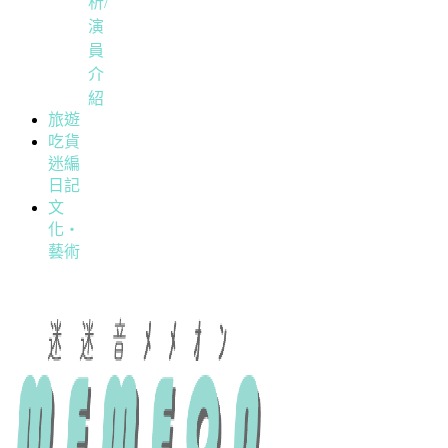
析/
演
員
介
紹
旅遊
吃貨
迷編
日記
文
化・
藝術