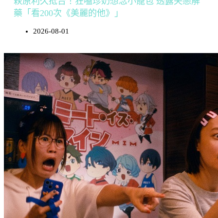
萩原利久抵台！狂嗑珍奶想念小籠包 透露失戀解
藥「看200次《美麗的他》」
2026-08-01