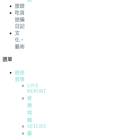
旅遊
吃貨
迷編
日記
文
化・
藝術
選單
迷迷
音樂
LIVE
REPORT
音
樂
特
輯
SETLIST
最