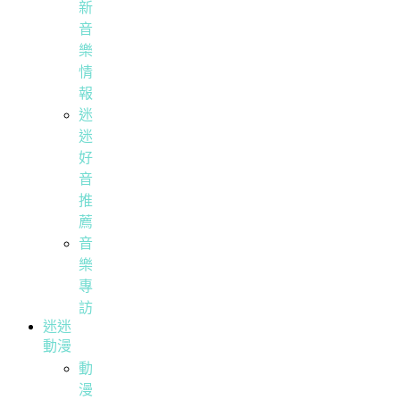
新
音
樂
情
報
迷
迷
好
音
推
薦
音
樂
專
訪
迷迷
動漫
動
漫