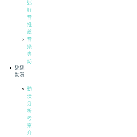
迷
好
音
推
薦
音
樂
專
訪
迷迷
動漫
動
漫
分
析
考
察
介