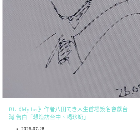
BL《Myther》作者八田てき人生首場簽名會獻台
灣 告白「想造訪台中、喝珍奶」
2026-07-28