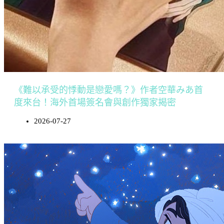
《難以承受的悸動是戀愛嗎？》作者空華みあ首
度來台！海外首場簽名會與創作獨家揭密
2026-07-27