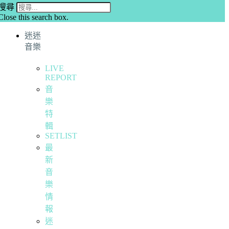
搜尋
Close this search box.
迷迷
音樂
LIVE
REPORT
音
樂
特
輯
SETLIST
最
新
音
樂
情
報
迷