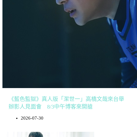
《藍色監獄》真人版「潔世一」高橋文哉來台舉
辦影人見面會 8/3中午博客來開搶
2026-07-30