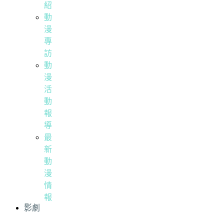
紹
動
漫
專
訪
動
漫
活
動
報
導
最
新
動
漫
情
報
影劇