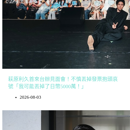
萩原利久首來台辦見面會！不慎丟掉發票抱頭哀
號「我可能丟掉了日幣5000萬！」
2026-08-03