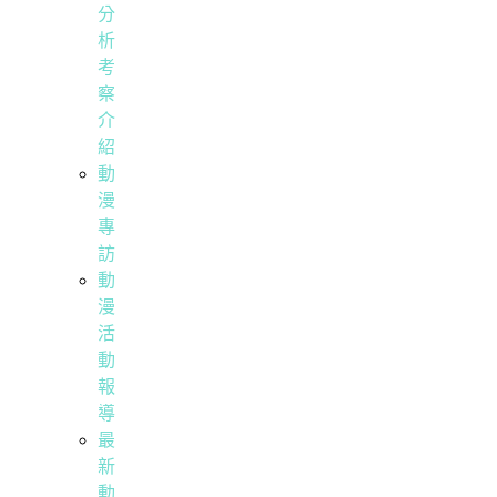
分
析
考
察
介
紹
動
漫
專
訪
動
漫
活
動
報
導
最
新
動