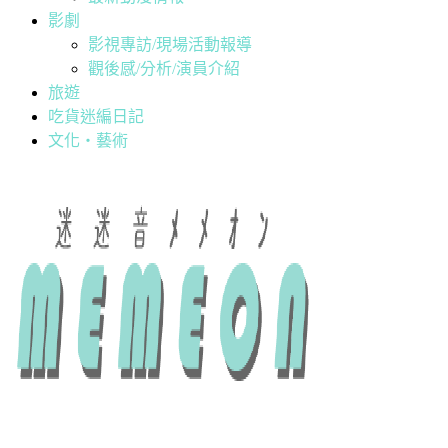
影劇
影視專訪/現場活動報導
觀後感/分析/演員介紹
旅遊
吃貨迷編日記
文化・藝術