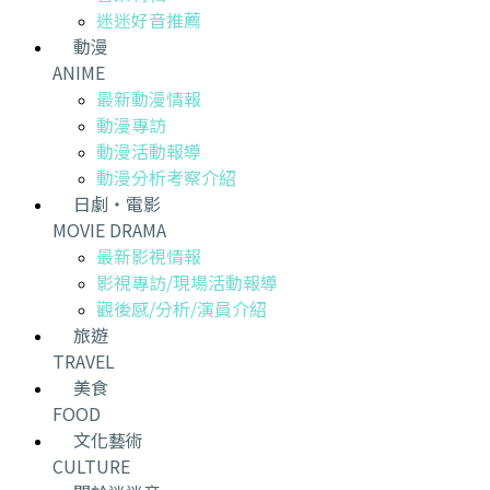
迷迷好音推薦
動漫
ANIME
最新動漫情報
動漫專訪
動漫活動報導
動漫分析考察介紹
日劇・電影
MOVIE DRAMA
最新影視情報
影視專訪/現場活動報導
觀後感/分析/演員介紹
旅遊
TRAVEL
美食
FOOD
文化藝術
CULTURE