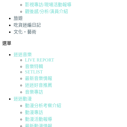
影視專訪/現場活動報導
觀後感/分析/演員介紹
旅遊
吃貨迷編日記
文化・藝術
選單
迷迷音樂
LIVE REPORT
音樂特輯
SETLIST
最新音樂情報
迷迷好音推薦
音樂專訪
迷迷動漫
動漫分析考察介紹
動漫專訪
動漫活動報導
最新動漫情報