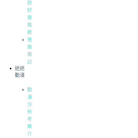
迷
好
音
推
薦
音
樂
專
訪
迷迷
動漫
動
漫
分
析
考
察
介