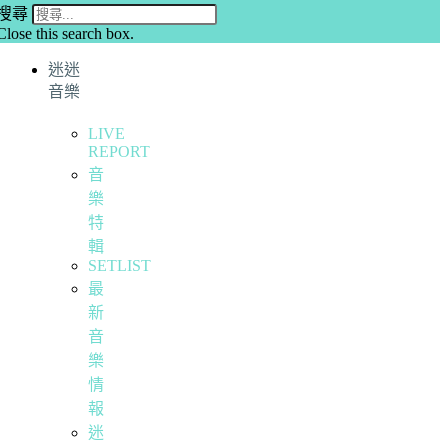
搜尋
Close this search box.
迷迷
音樂
LIVE
REPORT
音
樂
特
輯
SETLIST
最
新
音
樂
情
報
迷