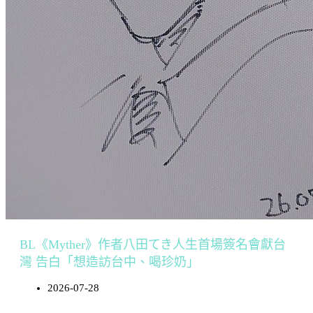
BL《Myther》作者八田てき人生首場簽名會獻台
灣 告白「想造訪台中、喝珍奶」
2026-07-28