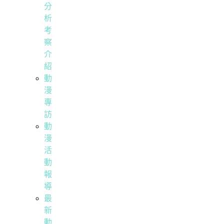
分
析
考
察
介
紹
動
漫
專
訪
動
漫
活
動
報
導
最
新
動