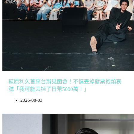
萩原利久首來台辦見面會！不慎丟掉發票抱頭哀
號「我可能丟掉了日幣5000萬！」
2026-08-03