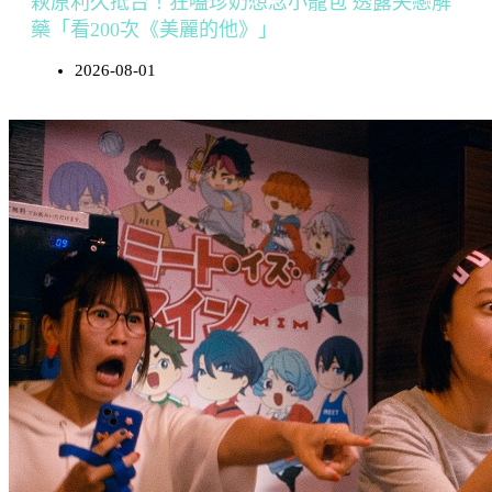
萩原利久抵台！狂嗑珍奶想念小籠包 透露失戀解
藥「看200次《美麗的他》」
2026-08-01