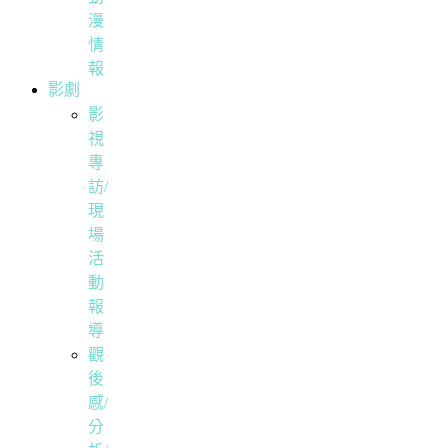
漫
情
報
影劇
影
視
專
訪/
現
場
活
動
報
導
觀
後
感/
分