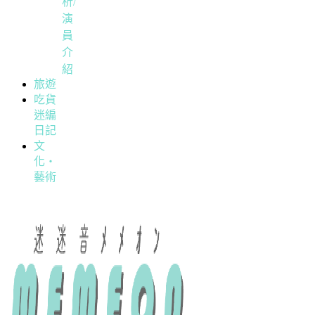
析/
演
員
介
紹
旅遊
吃貨
迷編
日記
文
化・
藝術