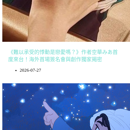
《難以承受的悸動是戀愛嗎？》作者空華みあ首
度來台！海外首場簽名會與創作獨家揭密
2026-07-27