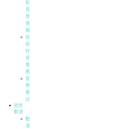
新
音
樂
情
報
迷
迷
好
音
推
薦
音
樂
專
訪
迷迷
動漫
動
漫