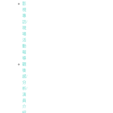
影
視
專
訪/
現
場
活
動
報
導
觀
後
感/
分
析/
演
員
介
紹