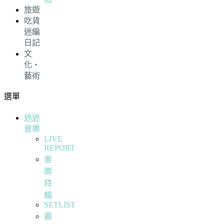
旅遊
吃貨
迷編
日記
文
化・
藝術
選單
迷迷
音樂
LIVE
REPORT
音
樂
特
輯
SETLIST
最