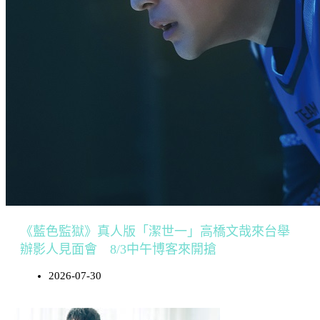
《藍色監獄》真人版「潔世一」高橋文哉來台舉
辦影人見面會 8/3中午博客來開搶
2026-07-30