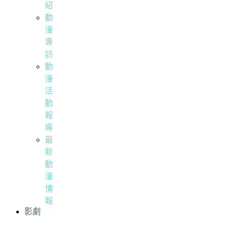
紹
動
漫
專
訪
動
漫
活
動
報
導
最
新
動
漫
情
報
影劇