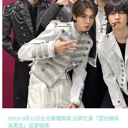
EPEX 9月12日台北連唱兩場 白昇化身「澀谷辣妹
系男生」反差吸睛