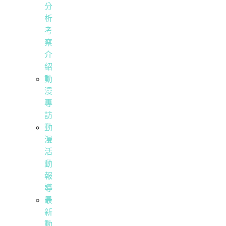
分
析
考
察
介
紹
動
漫
專
訪
動
漫
活
動
報
導
最
新
動