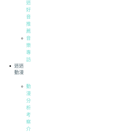
迷
好
音
推
薦
音
樂
專
訪
迷迷
動漫
動
漫
分
析
考
察
介