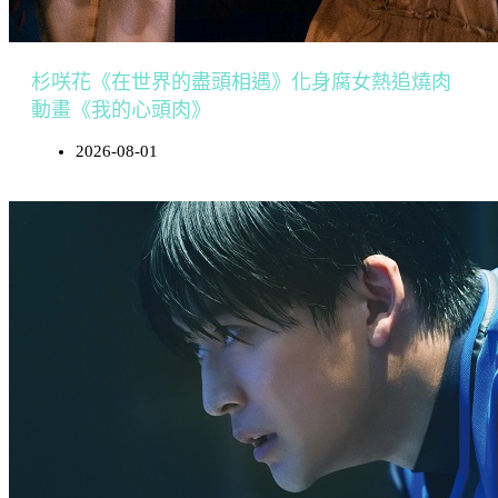
杉咲花《在世界的盡頭相遇》化身腐女熱追燒肉
動畫《我的心頭肉》
2026-08-01