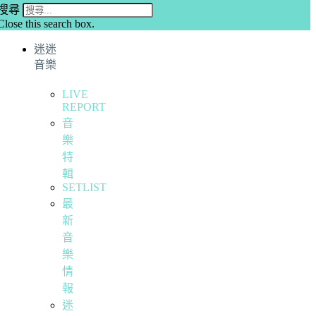
搜尋
Close this search box.
迷迷
音樂
LIVE
REPORT
音
樂
特
輯
SETLIST
最
新
音
樂
情
報
迷