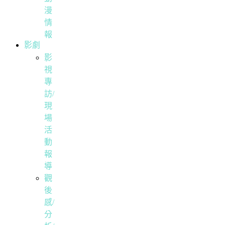
漫
情
報
影劇
影
視
專
訪/
現
場
活
動
報
導
觀
後
感/
分