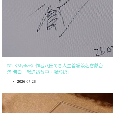
BL《Myther》作者八田てき人生首場簽名會獻台
灣 告白「想造訪台中、喝珍奶」
2026-07-28