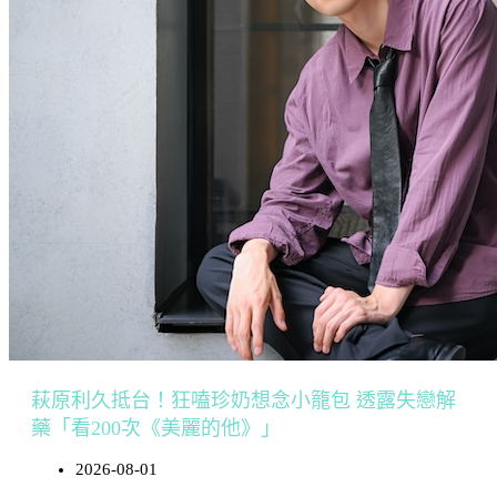
萩原利久抵台！狂嗑珍奶想念小籠包 透露失戀解
藥「看200次《美麗的他》」
2026-08-01