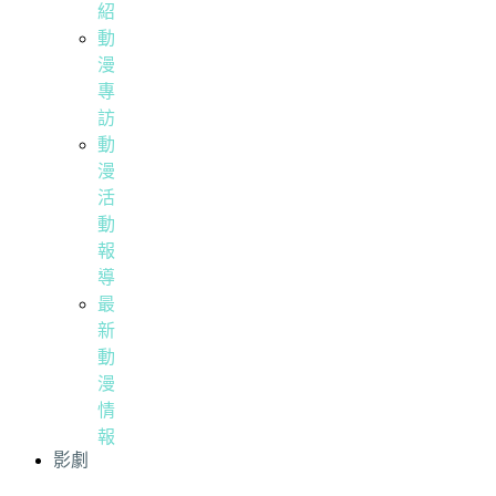
紹
動
漫
專
訪
動
漫
活
動
報
導
最
新
動
漫
情
報
影劇