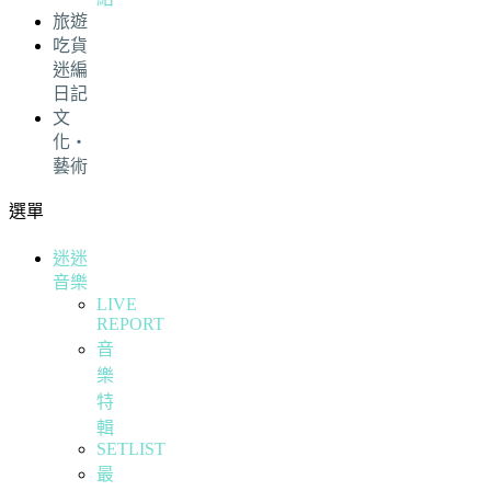
旅遊
吃貨
迷編
日記
文
化・
藝術
選單
迷迷
音樂
LIVE
REPORT
音
樂
特
輯
SETLIST
最