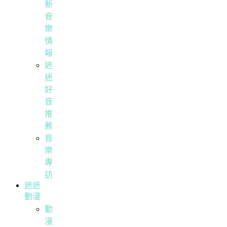
新
音
樂
情
報
迷
迷
好
音
推
薦
音
樂
專
訪
迷迷
動漫
動
漫