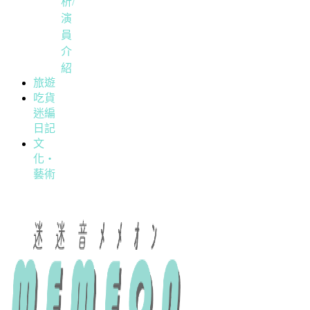
析/
演
員
介
紹
旅遊
吃貨
迷編
日記
文
化・
藝術