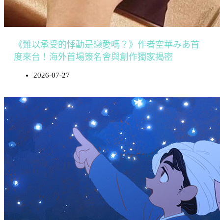
《難以承受的悸動是戀愛嗎？》作者空華みあ首
度來台！海外首場簽名會與創作獨家揭密
2026-07-27