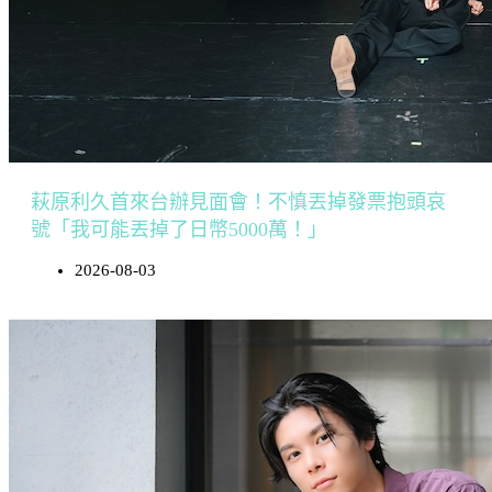
萩原利久首來台辦見面會！不慎丟掉發票抱頭哀
號「我可能丟掉了日幣5000萬！」
2026-08-03