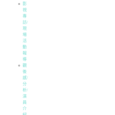
影
視
專
訪/
現
場
活
動
報
導
觀
後
感/
分
析/
演
員
介
紹