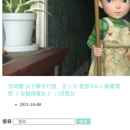
宮﨑駿 父子聯手打造 吉卜力 首部3DCG 動畫電
影《 安雅與魔女 》 11月登台
2021-10-08
搜尋
搜尋