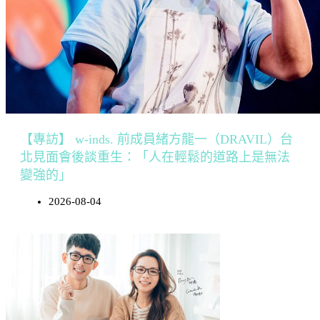
【專訪】 w-inds. 前成員緒方龍一（DRAVIL）台
北見面會後談重生：「人在輕鬆的道路上是無法
變強的」
2026-08-04