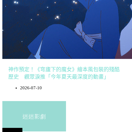
神作預定！《穹廬下的魔女》繪本風包裝的殘酷
歷史 觀眾淚推「今年夏天最深度的動畫」
2026-07-10
迷迷影劇