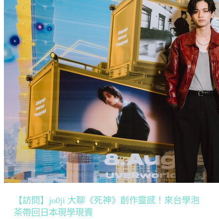
【訪問】jo0ji 大聊《死神》創作靈感！來台學泡
茶帶回日本現學現賣