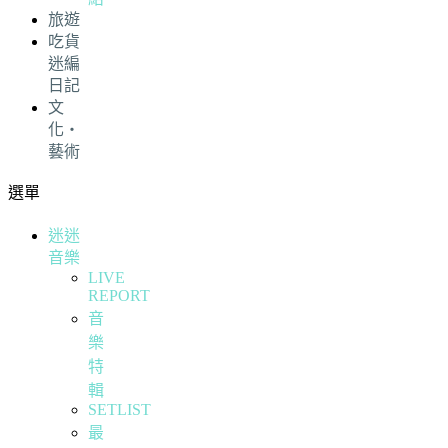
旅遊
吃貨
迷編
日記
文
化・
藝術
選單
迷迷
音樂
LIVE
REPORT
音
樂
特
輯
SETLIST
最