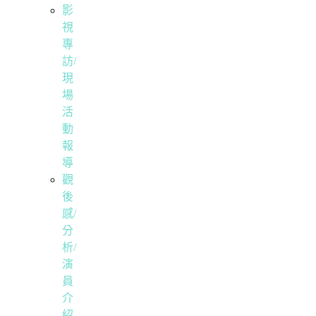
影
視
專
訪/
現
場
活
動
報
導
觀
後
感/
分
析/
演
員
介
紹