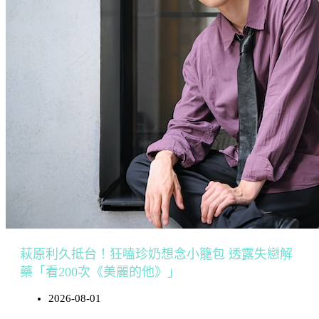
萩原利久抵台！狂嗑珍奶想念小籠包 透露失戀解
藥「看200次《美麗的他》」
2026-08-01