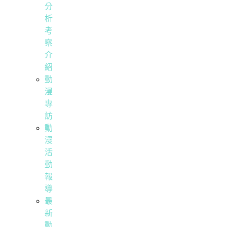
分
析
考
察
介
紹
動
漫
專
訪
動
漫
活
動
報
導
最
新
動