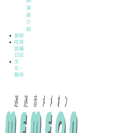
析/
演
員
介
紹
旅遊
吃貨
迷編
日記
文
化・
藝術