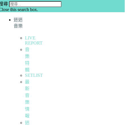
搜尋
Close this search box.
迷迷
音樂
LIVE
REPORT
音
樂
特
輯
SETLIST
最
新
音
樂
情
報
迷