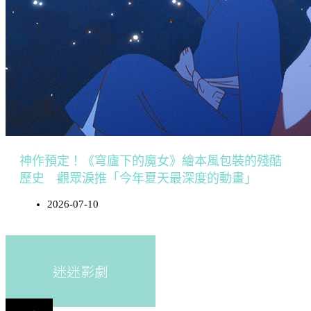
神作預定！《穹廬下的魔女》繪本風包裝的殘酷
歷史 觀眾淚推「今年夏天最深度的動畫」
2026-07-10
迷迷影劇