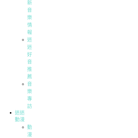
新
音
樂
情
報
迷
迷
好
音
推
薦
音
樂
專
訪
迷迷
動漫
動
漫