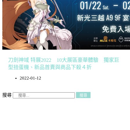
刀劍神域 特展2022 10大展區豪華體驗 獨家巨
型扭蛋機、新品首賣與商品下殺４折
2022-01-12
搜尋
搜尋