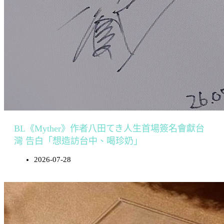
BL《Myther》作者八田てき人生首場簽名會獻台
灣 告白「想造訪台中、喝珍奶」
2026-07-28