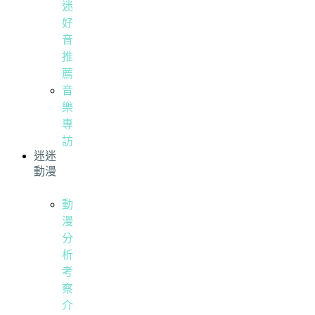
迷
好
音
推
薦
音
樂
專
訪
迷迷
動漫
動
漫
分
析
考
察
介