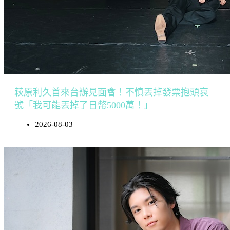
萩原利久首來台辦見面會！不慎丟掉發票抱頭哀
號「我可能丟掉了日幣5000萬！」
2026-08-03