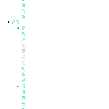
漫
情
報
影劇
影
視
專
訪/
現
場
活
動
報
導
觀
後
感/
分