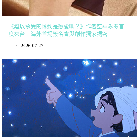
《難以承受的悸動是戀愛嗎？》作者空華みあ首
度來台！海外首場簽名會與創作獨家揭密
2026-07-27