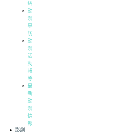
紹
動
漫
專
訪
動
漫
活
動
報
導
最
新
動
漫
情
報
影劇