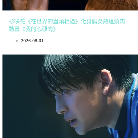
杉咲花《在世界的盡頭相遇》化身腐女熱追燒肉
動畫《我的心頭肉》
2026-08-01