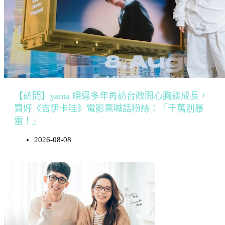
【訪問】yama 睽違多年再訪台敞開心胸談成長，
買好《吉伊卡哇》電影票喊話粉絲：「千萬別暴
雷！」
2026-08-08