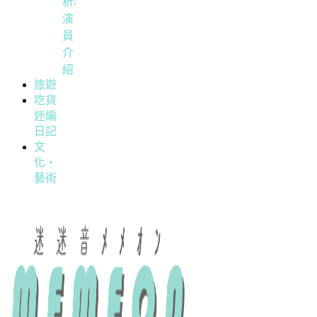
析/
演
員
介
紹
旅遊
吃貨
迷編
日記
文
化・
藝術