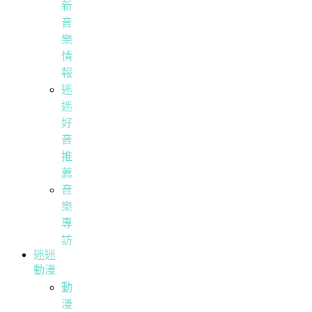
新
音
樂
情
報
迷
迷
好
音
推
薦
音
樂
專
訪
迷迷
動漫
動
漫