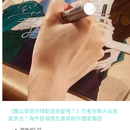
《難以承受的悸動是戀愛嗎？》作者空華みあ首
度來台！海外首場簽名會與創作獨家揭密
2026-07-27