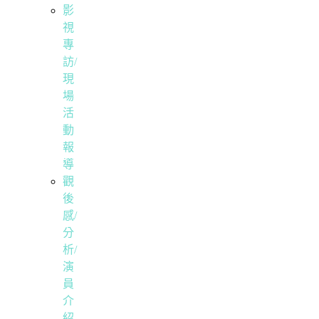
影
視
專
訪/
現
場
活
動
報
導
觀
後
感/
分
析/
演
員
介
紹