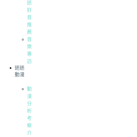
迷
好
音
推
薦
音
樂
專
訪
迷迷
動漫
動
漫
分
析
考
察
介