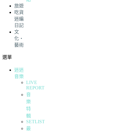
旅遊
吃貨
迷編
日記
文
化・
藝術
選單
迷迷
音樂
LIVE
REPORT
音
樂
特
輯
SETLIST
最