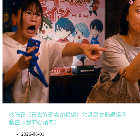
杉咲花《在世界的盡頭相遇》化身腐女熱追燒肉
動畫《我的心頭肉》
2026-08-01