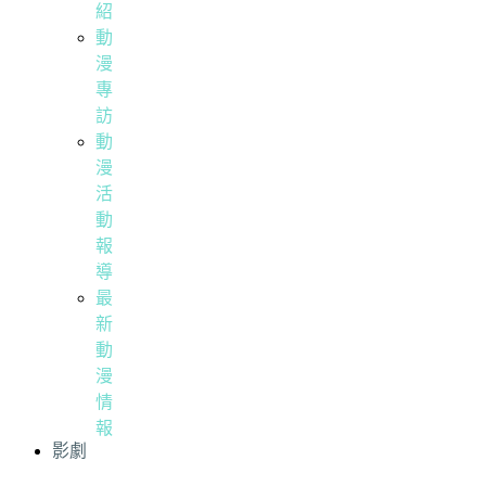
紹
動
漫
專
訪
動
漫
活
動
報
導
最
新
動
漫
情
報
影劇