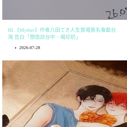
BL《Myther》作者八田てき人生首場簽名會獻台
灣 告白「想造訪台中、喝珍奶」
2026-07-28