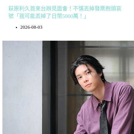
萩原利久首來台辦見面會！不慎丟掉發票抱頭哀
號「我可能丟掉了日幣5000萬！」
2026-08-03