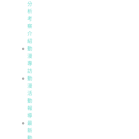
分
析
考
察
介
紹
動
漫
專
訪
動
漫
活
動
報
導
最
新
動