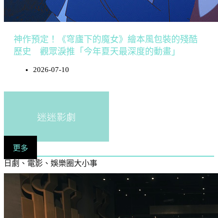
神作預定！《穹廬下的魔女》繪本風包裝的殘酷
歷史 觀眾淚推「今年夏天最深度的動畫」
2026-07-10
迷迷影劇
更多
日劇、電影、娛樂圈大小事