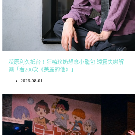
萩原利久抵台！狂嗑珍奶想念小籠包 透露失戀解
藥「看200次《美麗的他》」
2026-08-01