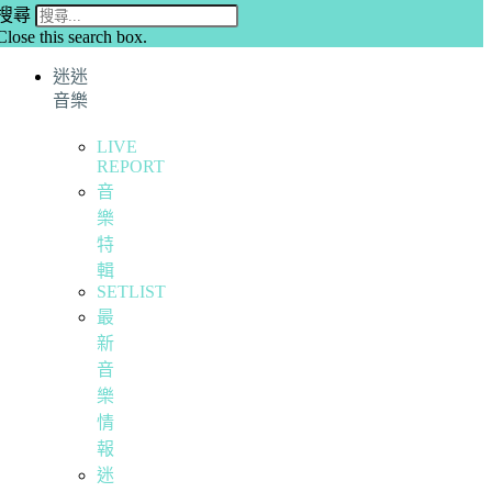
搜尋
Close this search box.
迷迷
音樂
LIVE
REPORT
音
樂
特
輯
SETLIST
最
新
音
樂
情
報
迷