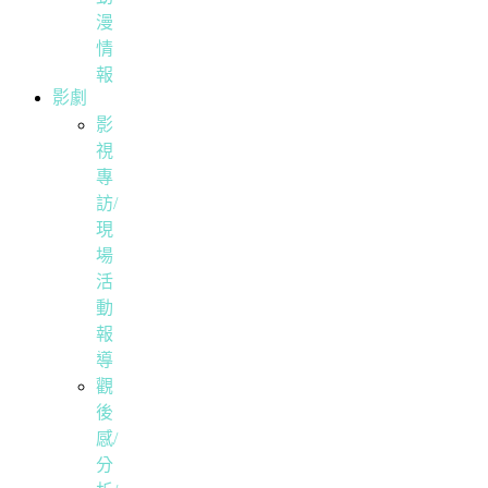
漫
情
報
影劇
影
視
專
訪/
現
場
活
動
報
導
觀
後
感/
分