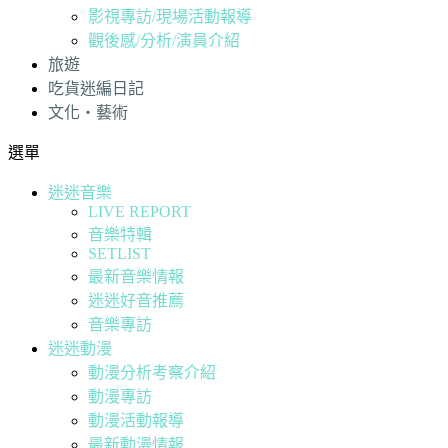
影視專訪/現場活動報導
觀後感/分析/演員介紹
旅遊
吃貨迷編日記
文化・藝術
選單
迷迷音樂
LIVE REPORT
音樂特輯
SETLIST
最新音樂情報
迷迷好音推薦
音樂專訪
迷迷動漫
動漫分析考察介紹
動漫專訪
動漫活動報導
最新動漫情報