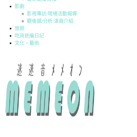
影劇
影視專訪/現場活動報導
觀後感/分析/演員介紹
旅遊
吃貨迷編日記
文化・藝術