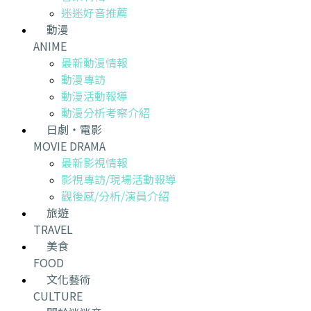
迷迷好音推薦
動漫
ANIME
最新動漫情報
動漫專訪
動漫活動報導
動漫分析考察介紹
日劇・電影
MOVIE DRAMA
最新影視情報
影視專訪/現場活動報導
觀後感/分析/演員介紹
旅遊
TRAVEL
美食
FOOD
文化藝術
CULTURE