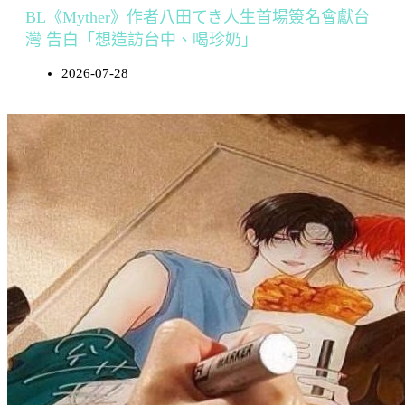
BL《Myther》作者八田てき人生首場簽名會獻台
灣 告白「想造訪台中、喝珍奶」
2026-07-28