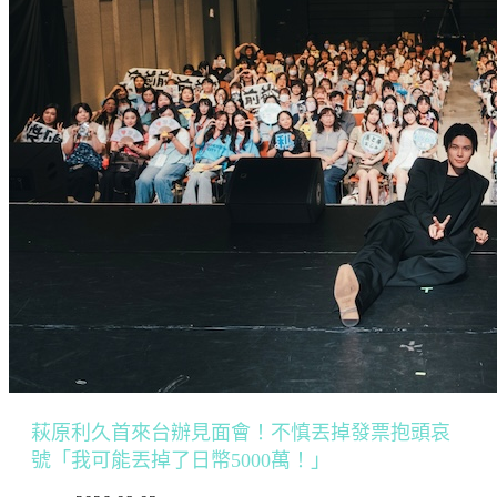
萩原利久首來台辦見面會！不慎丟掉發票抱頭哀
號「我可能丟掉了日幣5000萬！」