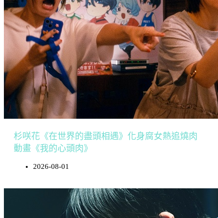
杉咲花《在世界的盡頭相遇》化身腐女熱追燒肉
動畫《我的心頭肉》
2026-08-01