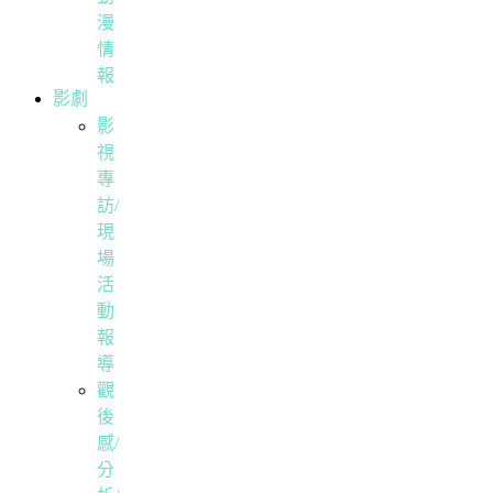
漫
情
報
影劇
影
視
專
訪/
現
場
活
動
報
導
觀
後
感/
分