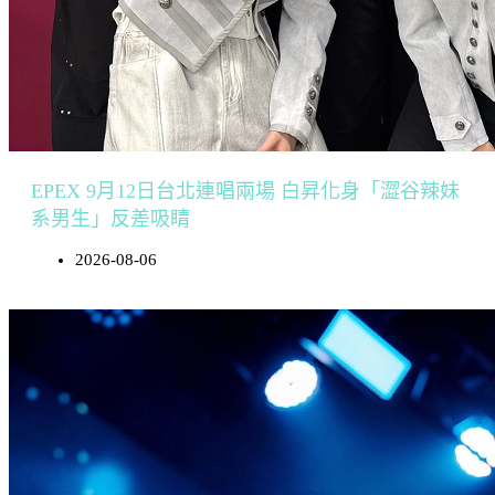
EPEX 9月12日台北連唱兩場 白昇化身「澀谷辣妹
系男生」反差吸睛
2026-08-06