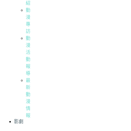
紹
動
漫
專
訪
動
漫
活
動
報
導
最
新
動
漫
情
報
影劇