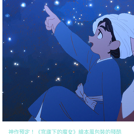
神作預定！《穹廬下的魔女》繪本風包裝的殘酷