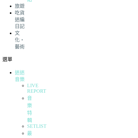
旅遊
吃貨
迷編
日記
文
化・
藝術
選單
迷迷
音樂
LIVE
REPORT
音
樂
特
輯
SETLIST
最