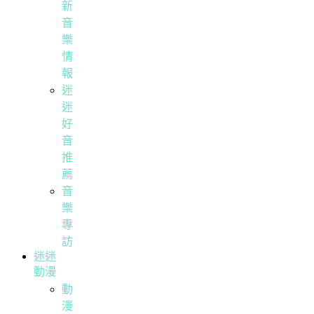
新
音
樂
情
報
迷
迷
好
音
推
薦
音
樂
專
訪
迷迷
動漫
動
漫