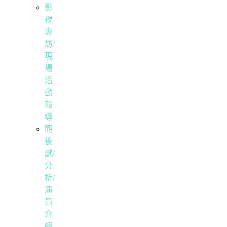
影
視
專
訪/
現
場
活
動
報
導
觀
後
感/
分
析/
演
員
介
紹