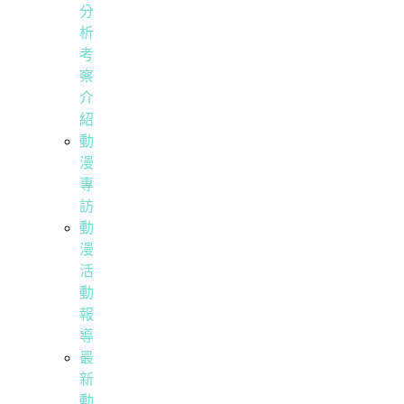
分
析
考
察
介
紹
動
漫
專
訪
動
漫
活
動
報
導
最
新
動