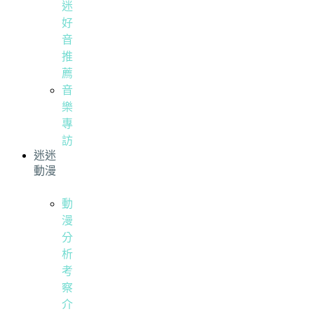
迷
好
音
推
薦
音
樂
專
訪
迷迷
動漫
動
漫
分
析
考
察
介