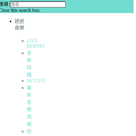
搜尋
Close this search box.
迷迷
音樂
LIVE
REPORT
音
樂
特
輯
SETLIST
最
新
音
樂
情
報
迷