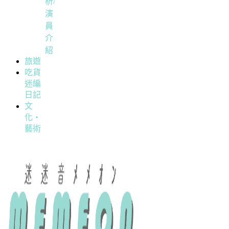
析/
演
員
介
紹
旅遊
吃貨
迷編
日記
文
化・
藝術