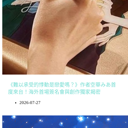
《難以承受的悸動是戀愛嗎？》作者空華みあ首
度來台！海外首場簽名會與創作獨家揭密
2026-07-27