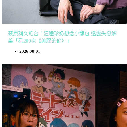
萩原利久抵台！狂嗑珍奶想念小籠包 透露失戀解
藥「看200次《美麗的他》」
2026-08-01