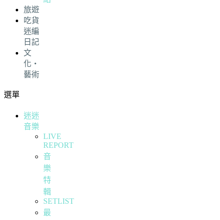
旅遊
吃貨
迷編
日記
文
化・
藝術
選單
迷迷
音樂
LIVE
REPORT
音
樂
特
輯
SETLIST
最