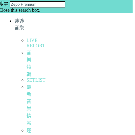
搜尋
Close this search box.
迷迷
音樂
LIVE
REPORT
音
樂
特
輯
SETLIST
最
新
音
樂
情
報
迷