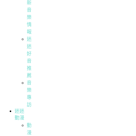
新
音
樂
情
報
迷
迷
好
音
推
薦
音
樂
專
訪
迷迷
動漫
動
漫