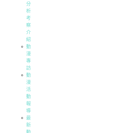
分
析
考
察
介
紹
動
漫
專
訪
動
漫
活
動
報
導
最
新
動