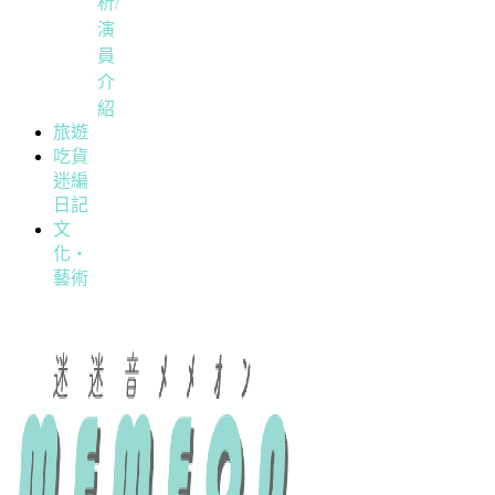
析/
演
員
介
紹
旅遊
吃貨
迷編
日記
文
化・
藝術