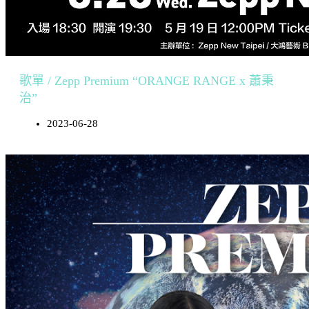
歌單 / Zepp Premium “ORANGE RANGE x 蕭秉
治”
2023-06-28