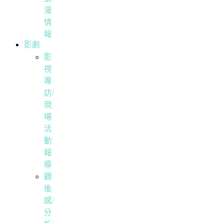
漫
情
報
影劇
影
視
專
訪/
現
場
活
動
報
導
觀
後
感/
分