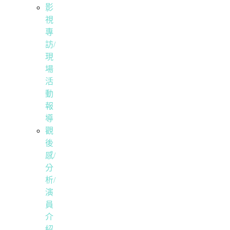
影
視
專
訪/
現
場
活
動
報
導
觀
後
感/
分
析/
演
員
介
紹