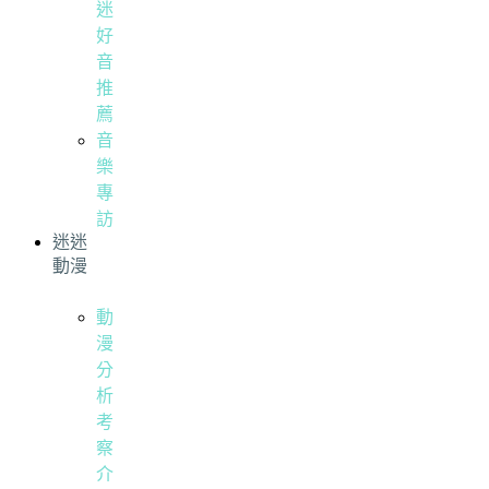
迷
好
音
推
薦
音
樂
專
訪
迷迷
動漫
動
漫
分
析
考
察
介