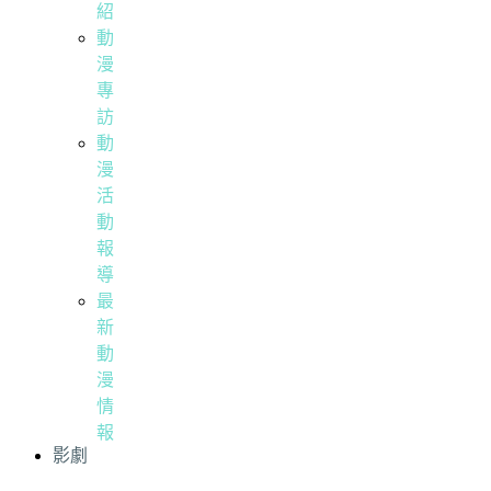
紹
動
漫
專
訪
動
漫
活
動
報
導
最
新
動
漫
情
報
影劇