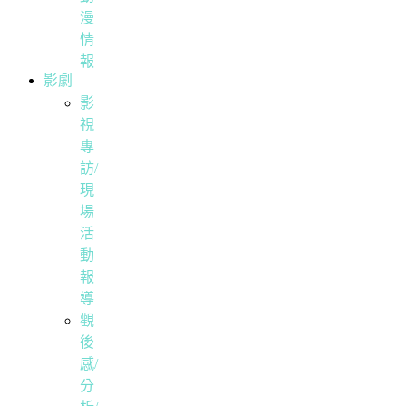
漫
情
報
影劇
影
視
專
訪/
現
場
活
動
報
導
觀
後
感/
分