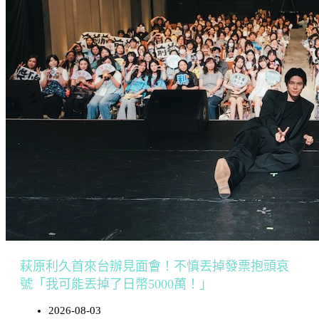
萩原利久首來台辦見面會！不慎丟掉發票抱頭哀
號「我可能丟掉了日幣5000萬！」
2026-08-03