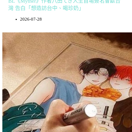
BL《Myther》作者八田てき人生首場簽名會獻台
灣 告白「想造訪台中、喝珍奶」
2026-07-28