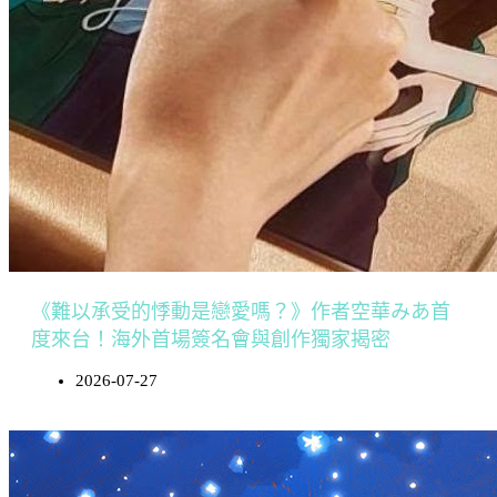
《難以承受的悸動是戀愛嗎？》作者空華みあ首
度來台！海外首場簽名會與創作獨家揭密
2026-07-27