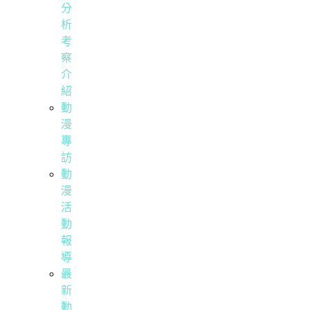
分
析
考
察
介
紹
動
漫
專
訪
動
漫
活
動
報
導
最
新
動