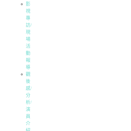
影
視
專
訪/
現
場
活
動
報
導
觀
後
感/
分
析/
演
員
介
紹