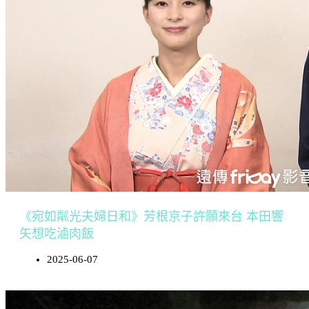
《宛如粼光夫婦日和》芳根京子許願來台 本田響
矢想吃滷肉飯
2025-06-07