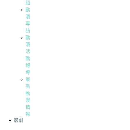
紹
動
漫
專
訪
動
漫
活
動
報
導
最
新
動
漫
情
報
影劇