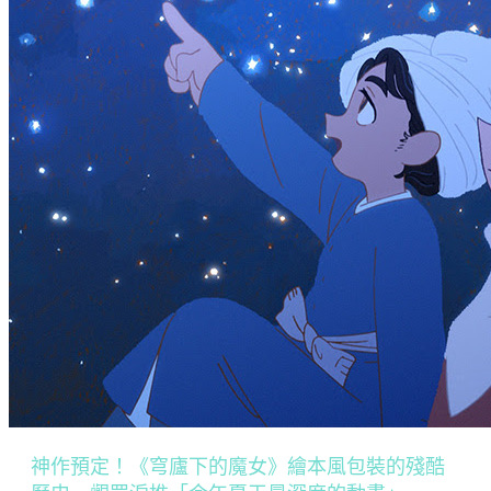
神作預定！《穹廬下的魔女》繪本風包裝的殘酷