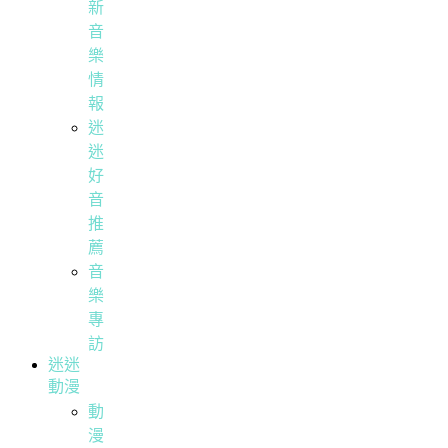
新
音
樂
情
報
迷
迷
好
音
推
薦
音
樂
專
訪
迷迷
動漫
動
漫