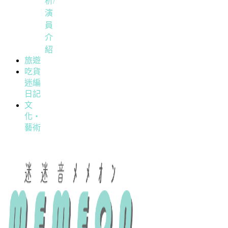
析/
演
員
介
紹
旅遊
吃貨
迷編
日記
文
化・
藝術