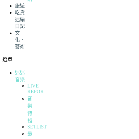
旅遊
吃貨
迷編
日記
文
化・
藝術
選單
迷迷
音樂
LIVE
REPORT
音
樂
特
輯
SETLIST
最