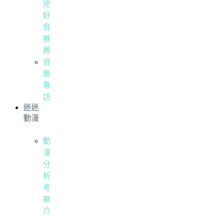
迷
好
音
推
薦
音
樂
專
訪
迷迷
動漫
動
漫
分
析
考
察
介