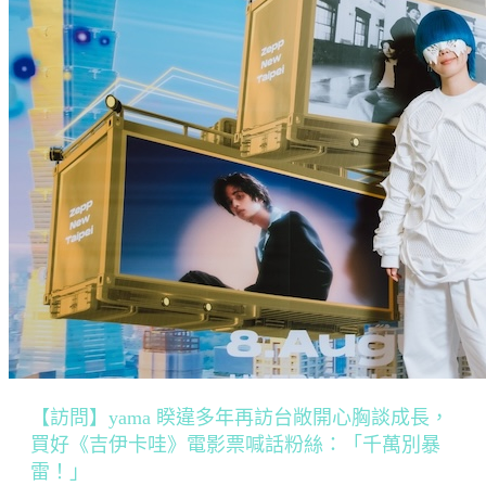
【訪問】yama 睽違多年再訪台敞開心胸談成長，
買好《吉伊卡哇》電影票喊話粉絲：「千萬別暴
雷！」