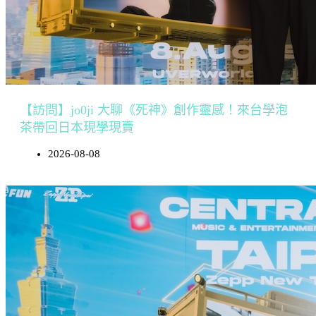
【訪問】jo0ji 大聊《死神》創作靈感！來台學泡
茶帶回日本現學現賣
2026-08-08