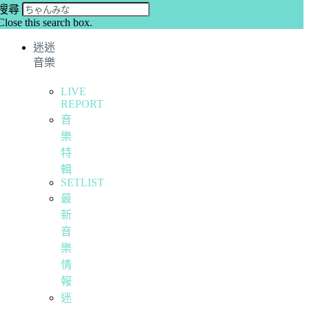
搜尋
Close this search box.
迷迷
音樂
LIVE
REPORT
音
樂
特
輯
SETLIST
最
新
音
樂
情
報
迷