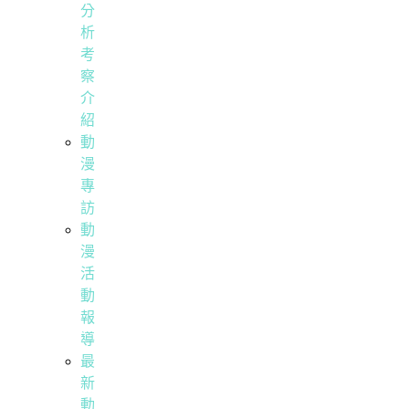
分
析
考
察
介
紹
動
漫
專
訪
動
漫
活
動
報
導
最
新
動