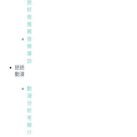
迷
好
音
推
薦
音
樂
專
訪
迷迷
動漫
動
漫
分
析
考
察
介