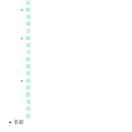
紹
動
漫
專
訪
動
漫
活
動
報
導
最
新
動
漫
情
報
影劇