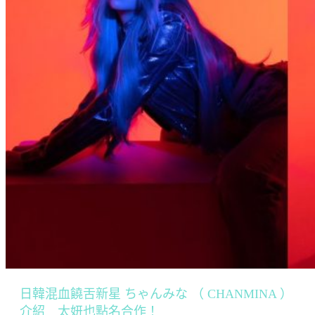
日韓混血饒舌新星 ちゃんみな （ CHANMINA ）
介紹 太妍也點名合作！