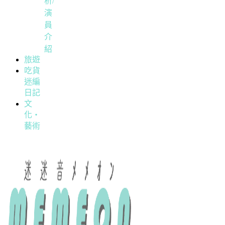
析/
演
員
介
紹
旅遊
吃貨
迷編
日記
文
化・
藝術