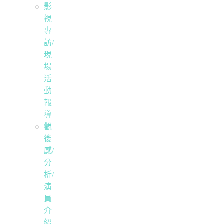
影
視
專
訪/
現
場
活
動
報
導
觀
後
感/
分
析/
演
員
介
紹