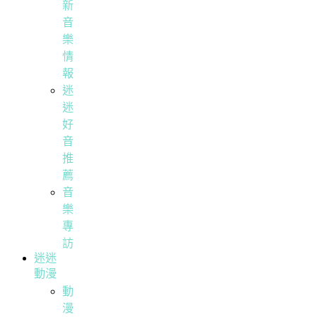
新
音
樂
情
報
迷
迷
好
音
推
薦
音
樂
專
訪
迷迷
動漫
動
漫