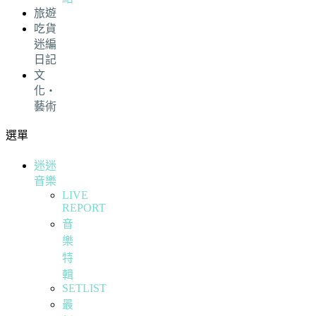
旅遊
吃貨
迷編
日記
文
化・
藝術
選單
迷迷
音樂
LIVE
REPORT
音
樂
特
輯
SETLIST
最