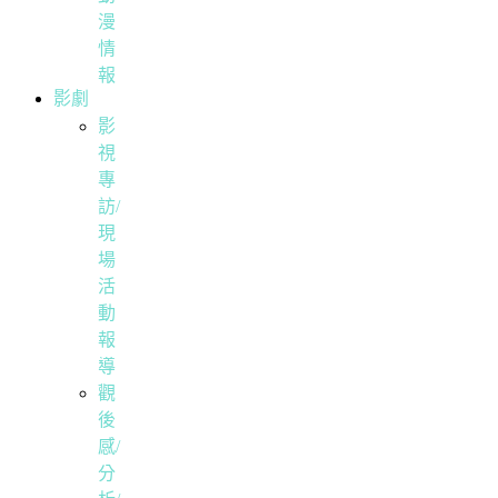
漫
情
報
影劇
影
視
專
訪/
現
場
活
動
報
導
觀
後
感/
分