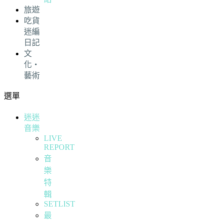
旅遊
吃貨
迷編
日記
文
化・
藝術
選單
迷迷
音樂
LIVE
REPORT
音
樂
特
輯
SETLIST
最