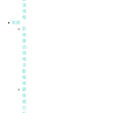
漫
情
報
影劇
影
視
專
訪/
現
場
活
動
報
導
觀
後
感/
分