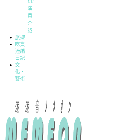
析/
演
員
介
紹
旅遊
吃貨
迷編
日記
文
化・
藝術