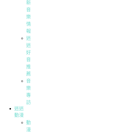
新
音
樂
情
報
迷
迷
好
音
推
薦
音
樂
專
訪
迷迷
動漫
動
漫