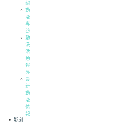
紹
動
漫
專
訪
動
漫
活
動
報
導
最
新
動
漫
情
報
影劇