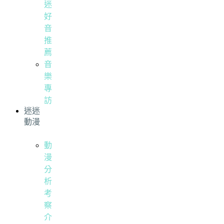
迷
好
音
推
薦
音
樂
專
訪
迷迷
動漫
動
漫
分
析
考
察
介