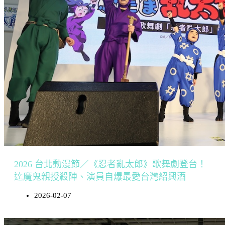
2026 台北動漫節／《忍者亂太郎》歌舞劇登台！
達魔鬼親授殺陣、演員自爆最愛台灣紹興酒
2026-02-07