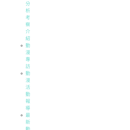
分
析
考
察
介
紹
動
漫
專
訪
動
漫
活
動
報
導
最
新
動