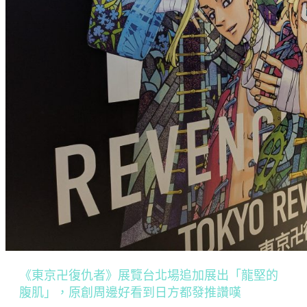
《東京卍復仇者》展覽台北場追加展出「龍堅的
腹肌」，原創周邊好看到日方都發推讚嘆