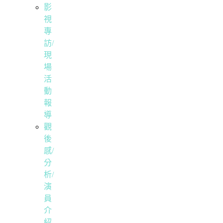
影
視
專
訪/
現
場
活
動
報
導
觀
後
感/
分
析/
演
員
介
紹