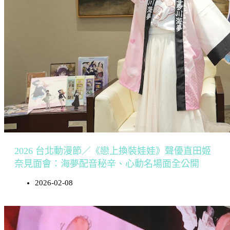
2026 台北動漫節／《戀上換裝娃娃》聲優直田姬
奈見面會：海夢配音秘辛、心動名場面全公開
2026-02-08