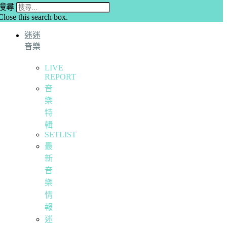
搜尋
Close this search box.
迷迷
音樂
LIVE
REPORT
音
樂
特
輯
SETLIST
最
新
音
樂
情
報
迷