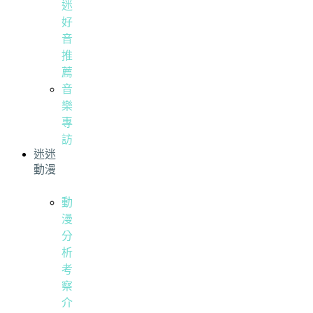
迷
好
音
推
薦
音
樂
專
訪
迷迷
動漫
動
漫
分
析
考
察
介