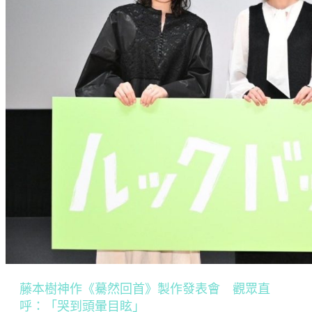
藤本樹神作《驀然回首》製作發表會 觀眾直
呼：「哭到頭暈目眩」