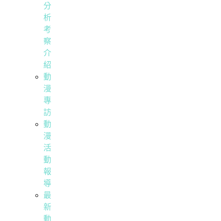
分
析
考
察
介
紹
動
漫
專
訪
動
漫
活
動
報
導
最
新
動