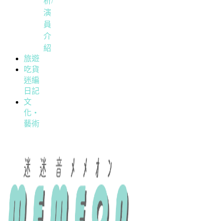
析/
演
員
介
紹
旅遊
吃貨
迷編
日記
文
化・
藝術