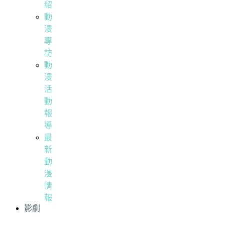
紹
動
漫
專
訪
動
漫
活
動
報
導
最
新
動
漫
情
報
影劇