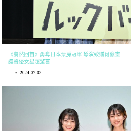
《驀然回首》勇奪日本票房冠軍 導演致贈肖像畫
讓聲優女星超驚喜
2024-07-03