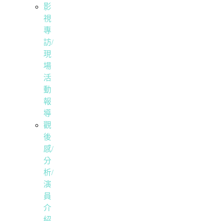
影
視
專
訪/
現
場
活
動
報
導
觀
後
感/
分
析/
演
員
介
紹