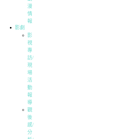
漫
情
報
影劇
影
視
專
訪/
現
場
活
動
報
導
觀
後
感/
分