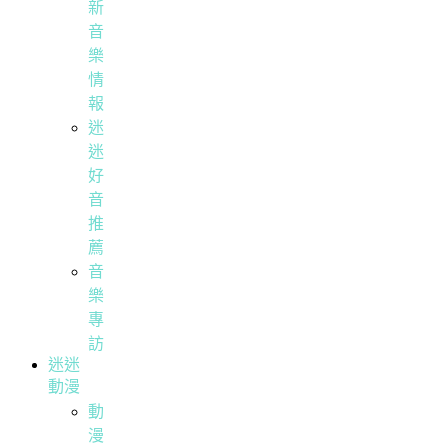
新
音
樂
情
報
迷
迷
好
音
推
薦
音
樂
專
訪
迷迷
動漫
動
漫