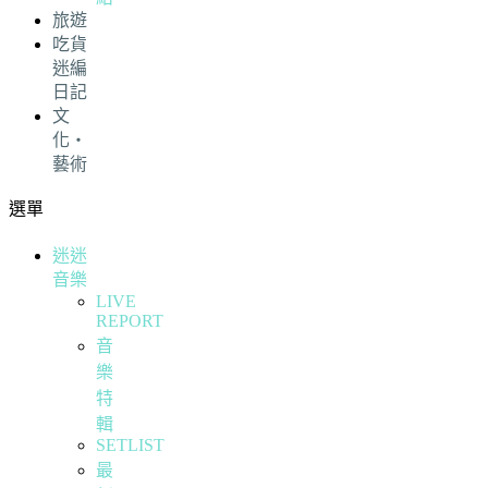
旅遊
吃貨
迷編
日記
文
化・
藝術
選單
迷迷
音樂
LIVE
REPORT
音
樂
特
輯
SETLIST
最