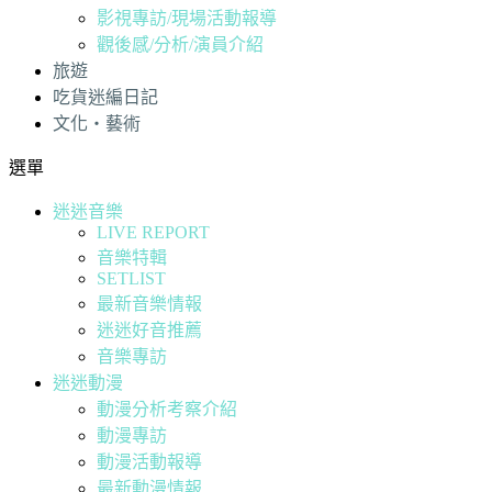
影視專訪/現場活動報導
觀後感/分析/演員介紹
旅遊
吃貨迷編日記
文化・藝術
選單
迷迷音樂
LIVE REPORT
音樂特輯
SETLIST
最新音樂情報
迷迷好音推薦
音樂專訪
迷迷動漫
動漫分析考察介紹
動漫專訪
動漫活動報導
最新動漫情報