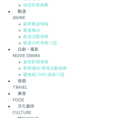
迷迷好音推薦
動漫
ANIME
最新動漫情報
動漫專訪
動漫活動報導
動漫分析考察介紹
日劇・電影
MOVIE DRAMA
最新影視情報
影視專訪/現場活動報導
觀後感/分析/演員介紹
旅遊
TRAVEL
美食
FOOD
文化藝術
CULTURE