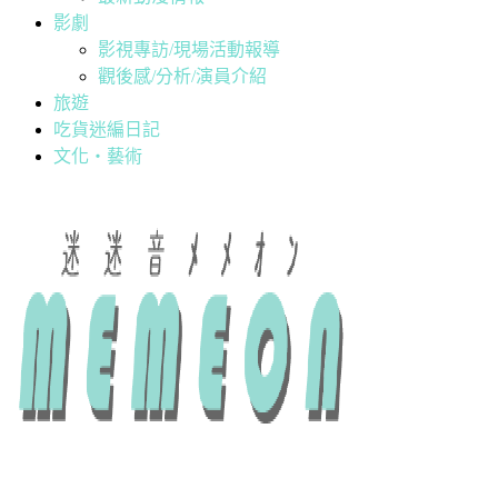
影劇
影視專訪/現場活動報導
觀後感/分析/演員介紹
旅遊
吃貨迷編日記
文化・藝術