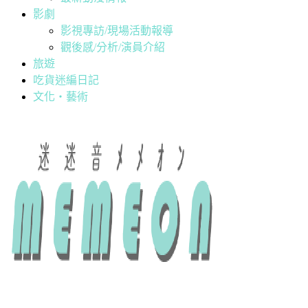
影劇
影視專訪/現場活動報導
觀後感/分析/演員介紹
旅遊
吃貨迷編日記
文化・藝術