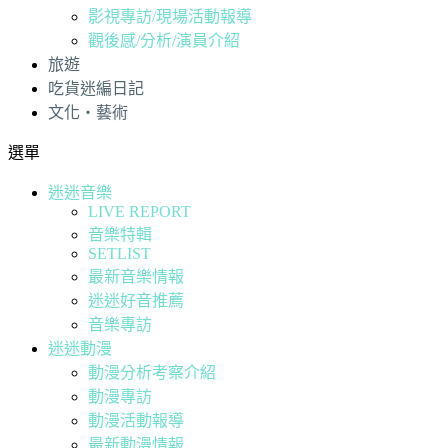
影視專訪/現場活動報導
觀後感/分析/演員介紹
旅遊
吃貨迷編日記
文化・藝術
選單
迷迷音樂
LIVE REPORT
音樂特輯
SETLIST
最新音樂情報
迷迷好音推薦
音樂專訪
迷迷動漫
動漫分析考察介紹
動漫專訪
動漫活動報導
最新動漫情報