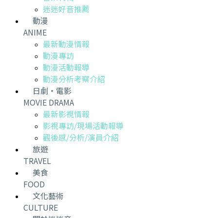
迷迷好音推薦
動漫
ANIME
最新動漫情報
動漫專訪
動漫活動報導
動漫分析考察介紹
日劇・電影
MOVIE DRAMA
最新影視情報
影視專訪/現場活動報導
觀後感/分析/演員介紹
旅遊
TRAVEL
美食
FOOD
文化藝術
CULTURE