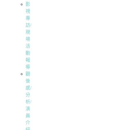
影
視
專
訪/
現
場
活
動
報
導
觀
後
感/
分
析/
演
員
介
紹