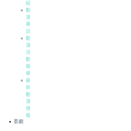
紹
動
漫
專
訪
動
漫
活
動
報
導
最
新
動
漫
情
報
影劇