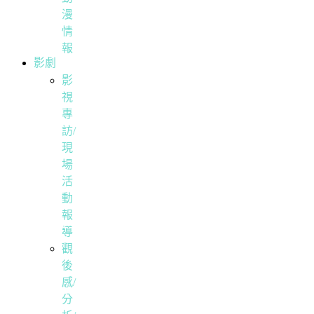
漫
情
報
影劇
影
視
專
訪/
現
場
活
動
報
導
觀
後
感/
分