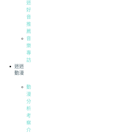
迷
好
音
推
薦
音
樂
專
訪
迷迷
動漫
動
漫
分
析
考
察
介