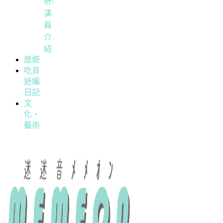
析/
演
員
介
紹
旅遊
吃貨
迷編
日記
文
化・
藝術