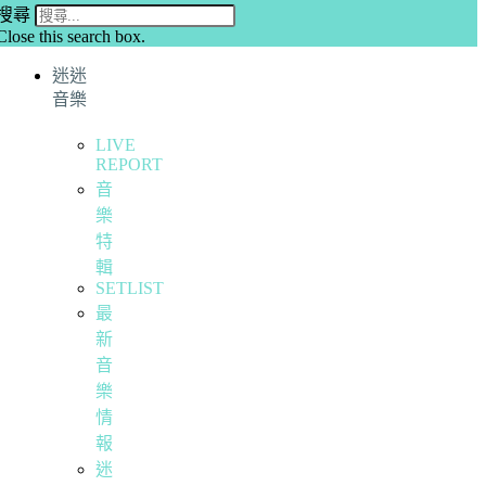
搜尋
Close this search box.
迷迷
音樂
LIVE
REPORT
音
樂
特
輯
SETLIST
最
新
音
樂
情
報
迷