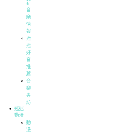
新
音
樂
情
報
迷
迷
好
音
推
薦
音
樂
專
訪
迷迷
動漫
動
漫