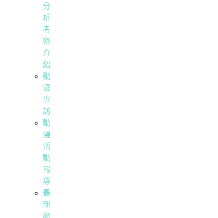
分
析
考
察
介
紹
動
漫
專
訪
動
漫
活
動
報
導
最
新
動