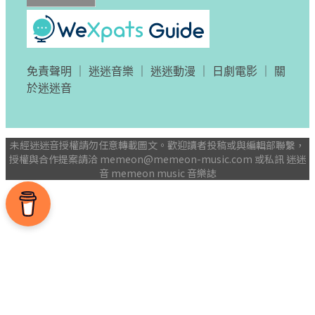
免責聲明
｜
迷迷音樂
｜
迷迷動漫
｜
日劇電影
｜
關
於迷迷音
未經迷迷音授權請勿任意轉載圖文。歡迎讀者投稿或與編輯部聯繫，
授權與合作提案請洽
memeon@memeon-music.com
或私訊 迷迷
音 memeon music 音樂誌