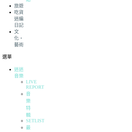
旅遊
吃貨
迷編
日記
文
化・
藝術
選單
迷迷
音樂
LIVE
REPORT
音
樂
特
輯
SETLIST
最