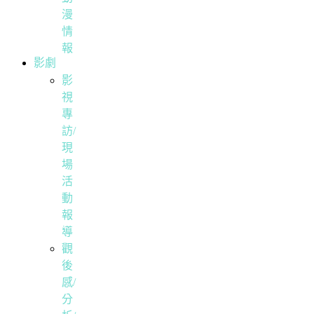
漫
情
報
影劇
影
視
專
訪/
現
場
活
動
報
導
觀
後
感/
分