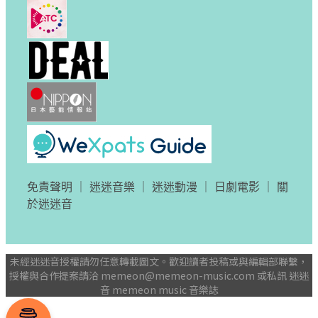
免責聲明
｜
迷迷音樂
｜
迷迷動漫
｜
日劇電影
｜
關
於迷迷音
未經迷迷音授權請勿任意轉載圖文。歡迎讀者投稿或與編輯部聯繫，
授權與合作提案請洽
memeon@memeon-music.com
或私訊 迷迷
音 memeon music 音樂誌