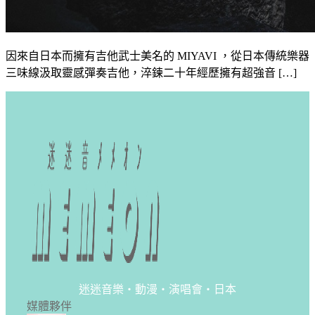
因來自日本而擁有吉他武士美名的 MIYAVI ，從日本傳統樂器
三味線汲取靈感彈奏吉他，淬鍊二十年經歷擁有超強音 […]
迷迷音樂・動漫・演唱會・日本
媒體夥伴