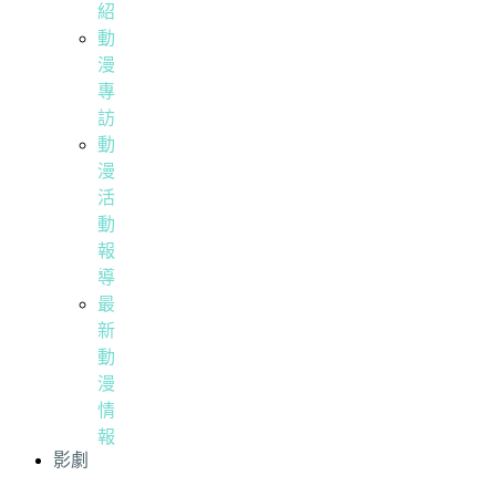
紹
動
漫
專
訪
動
漫
活
動
報
導
最
新
動
漫
情
報
影劇