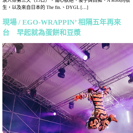
浪人祭第三天（15日），傷心欲絕、傻子與白痴、A Root同根
生，以及來自日本的 The fin.、DYGL […]
現場 / EGO-WRAPPIN’ 相隔五年再來
台 早起就為蛋餅和豆漿