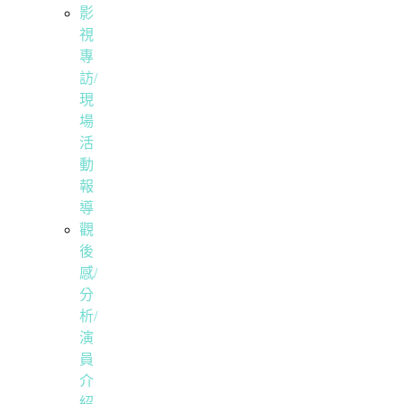
影
視
專
訪/
現
場
活
動
報
導
觀
後
感/
分
析/
演
員
介
紹