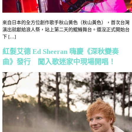
來自日本的全方位創作歌手秋山黄色（秋山黃色），首次台灣
演出就獻給浪人祭，站上第二天的鯤鯓舞台。還沒正式開始台
下 […]
紅髮艾德 Ed Sheeran 嗨慶《深秋變奏
曲》發行 闖入歌迷家中現場開唱！