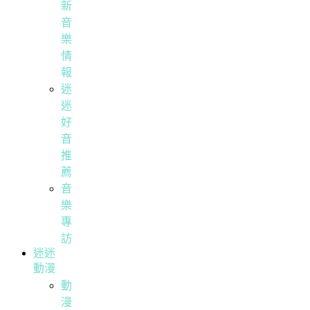
新
音
樂
情
報
迷
迷
好
音
推
薦
音
樂
專
訪
迷迷
動漫
動
漫