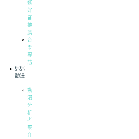
迷
好
音
推
薦
音
樂
專
訪
迷迷
動漫
動
漫
分
析
考
察
介