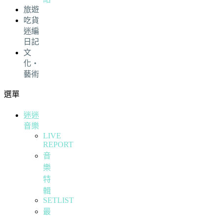
旅遊
吃貨
迷編
日記
文
化・
藝術
選單
迷迷
音樂
LIVE
REPORT
音
樂
特
輯
SETLIST
最