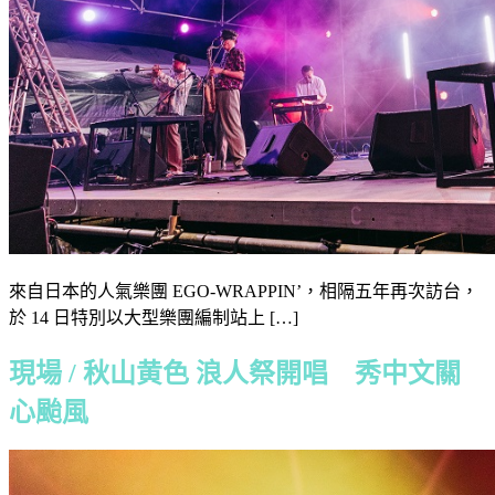
來自日本的人氣樂團 EGO-WRAPPIN’，相隔五年再次訪台，
於 14 日特別以大型樂團編制站上 […]
現場 / 秋山黄色 浪人祭開唱 秀中文關
心颱風