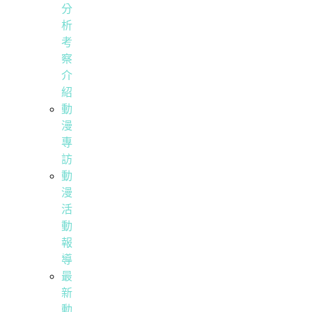
分
析
考
察
介
紹
動
漫
專
訪
動
漫
活
動
報
導
最
新
動