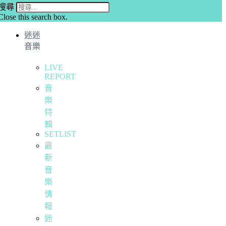
搜尋
Close this search box.
迷迷
音樂
LIVE
REPORT
音
樂
特
輯
SETLIST
最
新
音
樂
情
報
迷