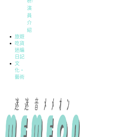
析/
演
員
介
紹
旅遊
吃貨
迷編
日記
文
化・
藝術