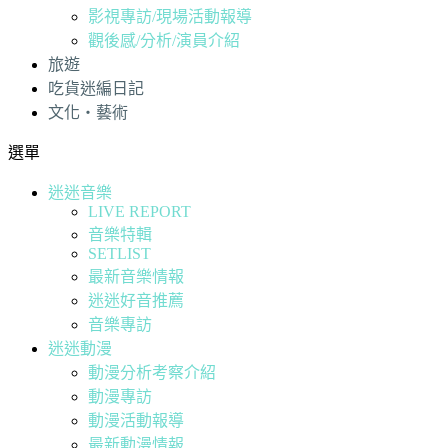
影視專訪/現場活動報導
觀後感/分析/演員介紹
旅遊
吃貨迷編日記
文化・藝術
選單
迷迷音樂
LIVE REPORT
音樂特輯
SETLIST
最新音樂情報
迷迷好音推薦
音樂專訪
迷迷動漫
動漫分析考察介紹
動漫專訪
動漫活動報導
最新動漫情報