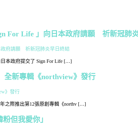
Sign For Life 」向日本政府請願 祈新冠
提交了 Sign For Life […]
 全新專輯《northview》發行
之際推出第12張原創專輯《northv […]
韓粉但我愛你」