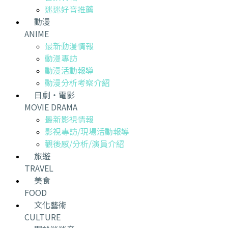
迷迷好音推薦
動漫
ANIME
最新動漫情報
動漫專訪
動漫活動報導
動漫分析考察介紹
日劇・電影
MOVIE DRAMA
最新影視情報
影視專訪/現場活動報導
觀後感/分析/演員介紹
旅遊
TRAVEL
美食
FOOD
文化藝術
CULTURE