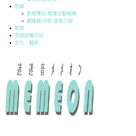
影劇
影視專訪/現場活動報導
觀後感/分析/演員介紹
旅遊
吃貨迷編日記
文化・藝術