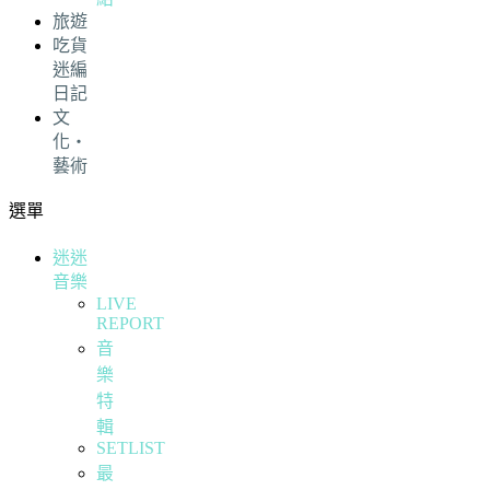
旅遊
吃貨
迷編
日記
文
化・
藝術
選單
迷迷
音樂
LIVE
REPORT
音
樂
特
輯
SETLIST
最