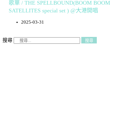
歌單 / THE SPELLBOUND(BOOM BOOM
SATELLITES special set ) @大港開唱
2025-03-31
搜尋
搜尋