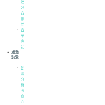
迷
好
音
推
薦
音
樂
專
訪
迷迷
動漫
動
漫
分
析
考
察
介