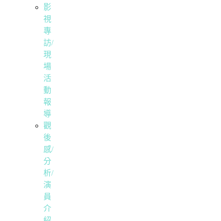
影
視
專
訪/
現
場
活
動
報
導
觀
後
感/
分
析/
演
員
介
紹