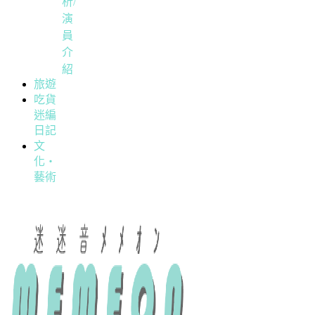
析/
演
員
介
紹
旅遊
吃貨
迷編
日記
文
化・
藝術