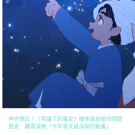
神作預定！《穹廬下的魔女》繪本風包裝的殘酷
歷史 觀眾淚推「今年夏天最深度的動畫」