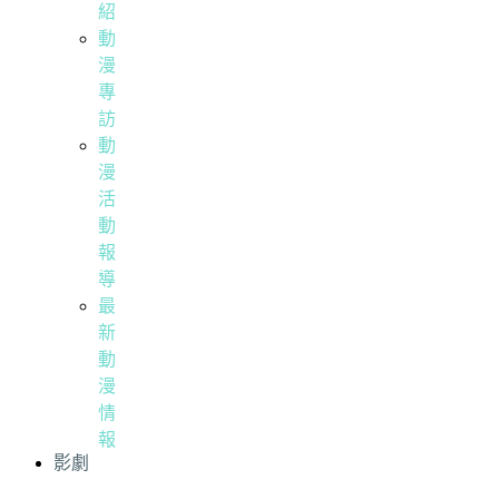
紹
動
漫
專
訪
動
漫
活
動
報
導
最
新
動
漫
情
報
影劇