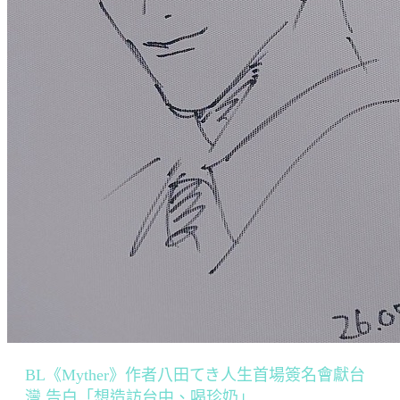
BL《Myther》作者八田てき人生首場簽名會獻台
灣 告白「想造訪台中、喝珍奶」