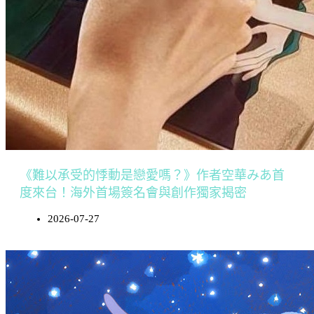
《難以承受的悸動是戀愛嗎？》作者空華みあ首
度來台！海外首場簽名會與創作獨家揭密
2026-07-27