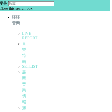
搜尋
Close this search box.
迷迷
音樂
LIVE
REPORT
音
樂
特
輯
SETLIST
最
新
音
樂
情
報
迷