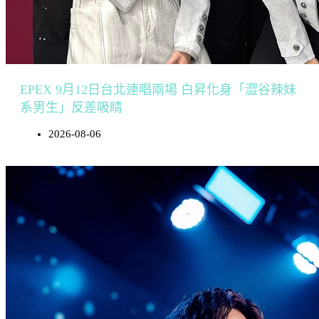
EPEX 9月12日台北連唱兩場 白昇化身「澀谷辣妹
系男生」反差吸睛
2026-08-06