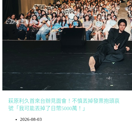
萩原利久首來台辦見面會！不慎丟掉發票抱頭哀
號「我可能丟掉了日幣5000萬！」
2026-08-03