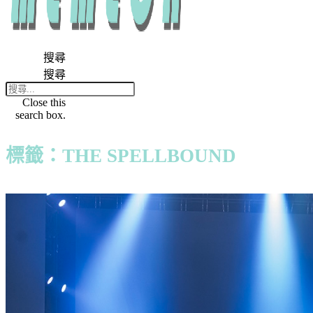
搜尋
搜尋
Close this
search box.
標籤：THE SPELLBOUND