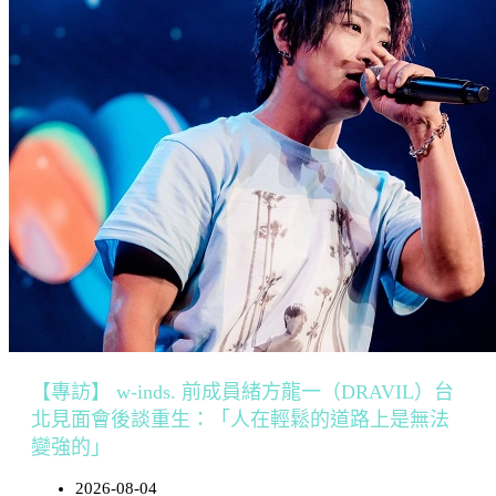
【專訪】 w-inds. 前成員緒方龍一（DRAVIL）台
北見面會後談重生：「人在輕鬆的道路上是無法
變強的」
2026-08-04