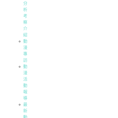
分
析
考
察
介
紹
動
漫
專
訪
動
漫
活
動
報
導
最
新
動