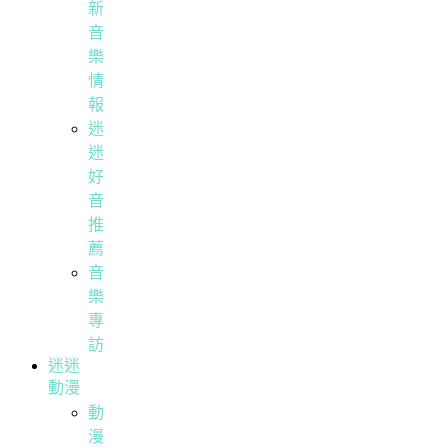
新
音
樂
情
報
迷
迷
好
音
推
薦
音
樂
專
訪
迷迷
動漫
動
漫