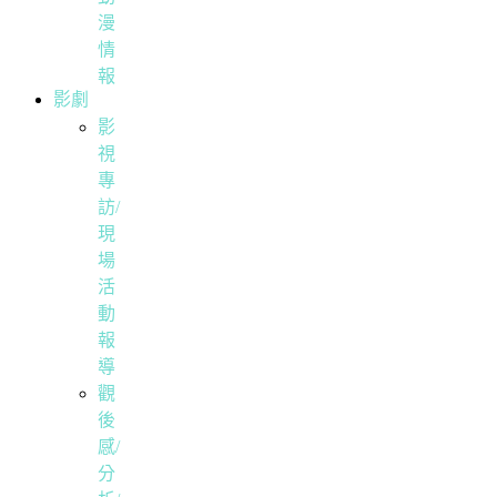
漫
情
報
影劇
影
視
專
訪/
現
場
活
動
報
導
觀
後
感/
分