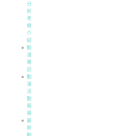
分
析
考
察
介
紹
動
漫
專
訪
動
漫
活
動
報
導
最
新
動