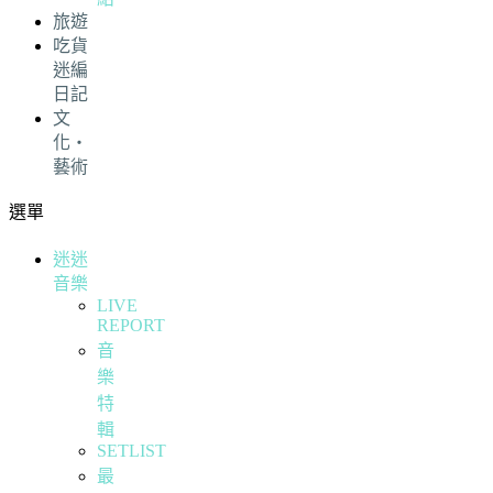
旅遊
吃貨
迷編
日記
文
化・
藝術
選單
迷迷
音樂
LIVE
REPORT
音
樂
特
輯
SETLIST
最