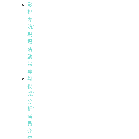
影
視
專
訪/
現
場
活
動
報
導
觀
後
感/
分
析/
演
員
介
紹