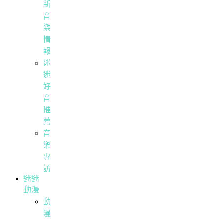
新
音
樂
情
報
迷
迷
好
音
推
薦
音
樂
專
訪
迷迷
動漫
動
漫