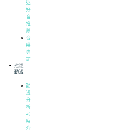
迷
好
音
推
薦
音
樂
專
訪
迷迷
動漫
動
漫
分
析
考
察
介