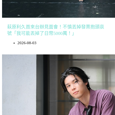
萩原利久首來台辦見面會！不慎丟掉發票抱頭哀
號「我可能丟掉了日幣5000萬！」
2026-08-03