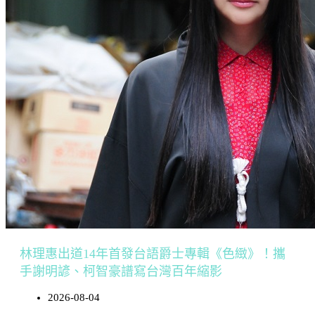
林理惠出道14年首發台語爵士專輯《色緻》！攜
手謝明諺、柯智豪譜寫台灣百年縮影
2026-08-04