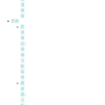
漫
情
報
影劇
影
視
專
訪/
現
場
活
動
報
導
觀
後
感/
分