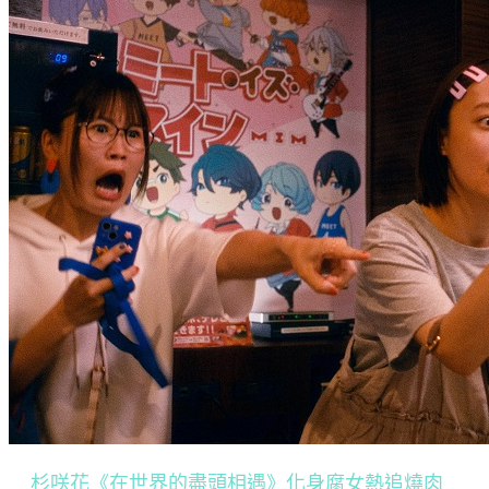
杉咲花《在世界的盡頭相遇》化身腐女熱追燒肉