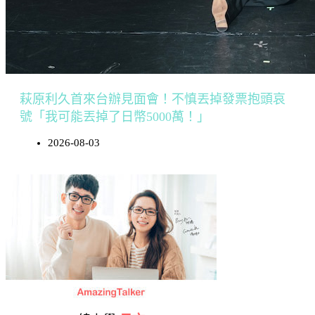
萩原利久首來台辦見面會！不慎丟掉發票抱頭哀
號「我可能丟掉了日幣5000萬！」
2026-08-03