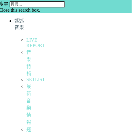
搜尋
Close this search box.
迷迷
音樂
LIVE
REPORT
音
樂
特
輯
SETLIST
最
新
音
樂
情
報
迷