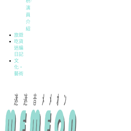
析/
演
員
介
紹
旅遊
吃貨
迷編
日記
文
化・
藝術