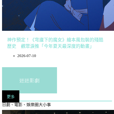
神作預定！《穹廬下的魔女》繪本風包裝的殘酷
歷史 觀眾淚推「今年夏天最深度的動畫」
2026-07-10
迷迷影劇
更多
日劇、電影、娛樂圈大小事