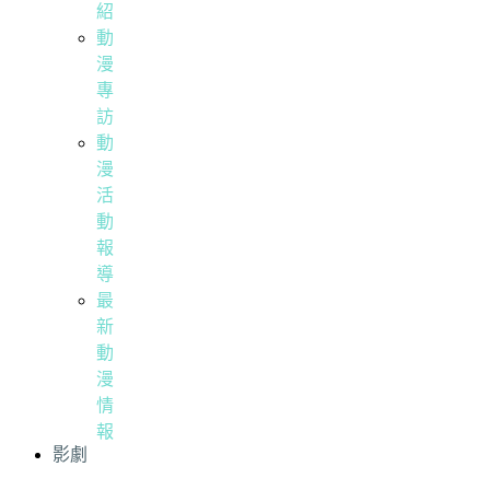
紹
動
漫
專
訪
動
漫
活
動
報
導
最
新
動
漫
情
報
影劇