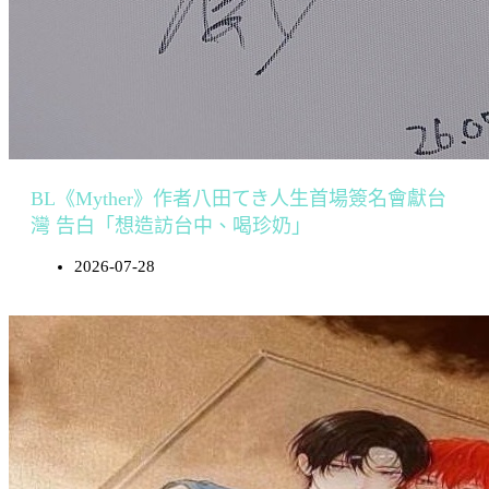
BL《Myther》作者八田てき人生首場簽名會獻台
灣 告白「想造訪台中、喝珍奶」
2026-07-28