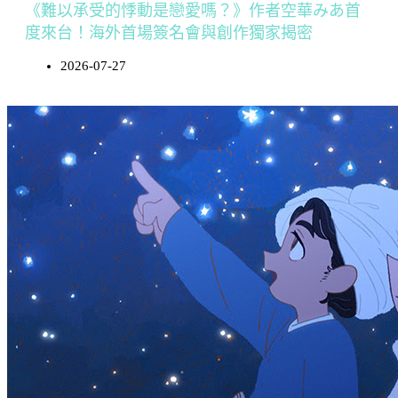
《難以承受的悸動是戀愛嗎？》作者空華みあ首
度來台！海外首場簽名會與創作獨家揭密
2026-07-27