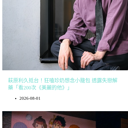
萩原利久抵台！狂嗑珍奶想念小籠包 透露失戀解
藥「看200次《美麗的他》」
2026-08-01