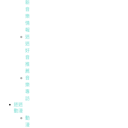
新
音
樂
情
報
迷
迷
好
音
推
薦
音
樂
專
訪
迷迷
動漫
動
漫