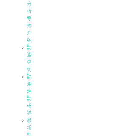
分
析
考
察
介
紹
動
漫
專
訪
動
漫
活
動
報
導
最
新
動