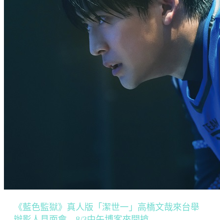
《藍色監獄》真人版「潔世一」高橋文哉來台舉
辦影人見面會 8/3中午博客來開搶