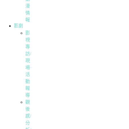
漫
情
報
影劇
影
視
專
訪/
現
場
活
動
報
導
觀
後
感/
分