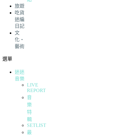
旅遊
吃貨
迷編
日記
文
化・
藝術
選單
迷迷
音樂
LIVE
REPORT
音
樂
特
輯
SETLIST
最