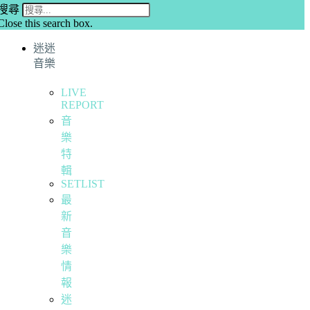
搜尋
Close this search box.
迷迷
音樂
LIVE
REPORT
音
樂
特
輯
SETLIST
最
新
音
樂
情
報
迷