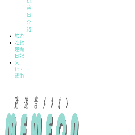
析/
演
員
介
紹
旅遊
吃貨
迷編
日記
文
化・
藝術