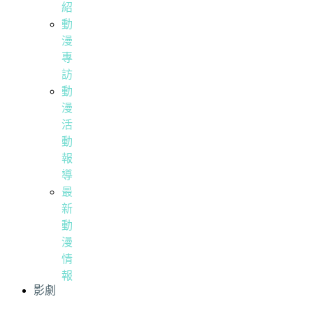
紹
動
漫
專
訪
動
漫
活
動
報
導
最
新
動
漫
情
報
影劇