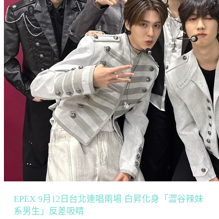
EPEX 9月12日台北連唱兩場 白昇化身「澀谷辣妹
系男生」反差吸睛