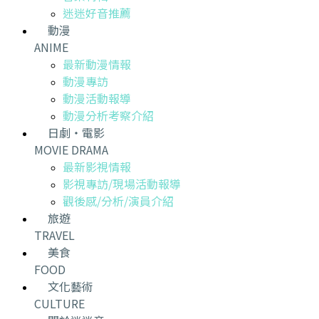
迷迷好音推薦
動漫
ANIME
最新動漫情報
動漫專訪
動漫活動報導
動漫分析考察介紹
日劇・電影
MOVIE DRAMA
最新影視情報
影視專訪/現場活動報導
觀後感/分析/演員介紹
旅遊
TRAVEL
美食
FOOD
文化藝術
CULTURE