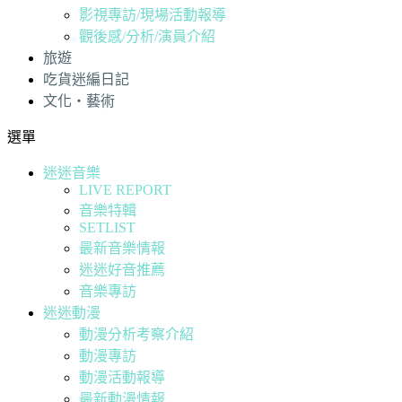
影視專訪/現場活動報導
觀後感/分析/演員介紹
旅遊
吃貨迷編日記
文化・藝術
選單
迷迷音樂
LIVE REPORT
音樂特輯
SETLIST
最新音樂情報
迷迷好音推薦
音樂專訪
迷迷動漫
動漫分析考察介紹
動漫專訪
動漫活動報導
最新動漫情報