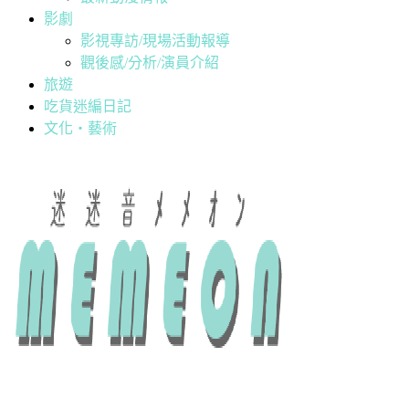
影劇
影視專訪/現場活動報導
觀後感/分析/演員介紹
旅遊
吃貨迷編日記
文化・藝術