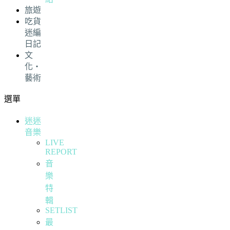
旅遊
吃貨
迷編
日記
文
化・
藝術
選單
迷迷
音樂
LIVE
REPORT
音
樂
特
輯
SETLIST
最