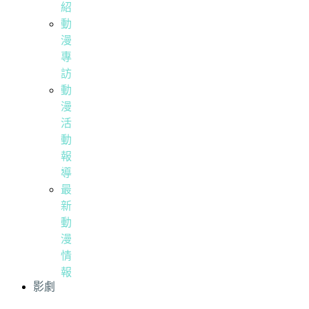
紹
動
漫
專
訪
動
漫
活
動
報
導
最
新
動
漫
情
報
影劇