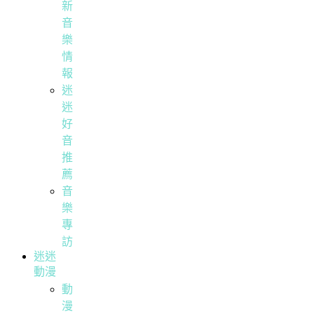
新
音
樂
情
報
迷
迷
好
音
推
薦
音
樂
專
訪
迷迷
動漫
動
漫