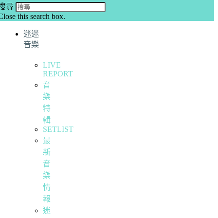
搜尋
Close this search box.
迷迷
音樂
LIVE
REPORT
音
樂
特
輯
SETLIST
最
新
音
樂
情
報
迷