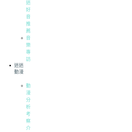
迷
好
音
推
薦
音
樂
專
訪
迷迷
動漫
動
漫
分
析
考
察
介