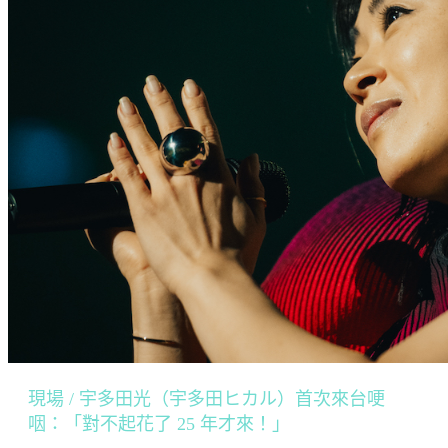
現場 / 宇多田光（宇多田ヒカル）首次來台哽
咽：「對不起花了 25 年才來！」