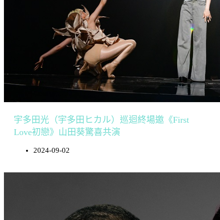
宇多田光（宇多田ヒカル）巡迴終場邀《First
Love初戀》山田葵驚喜共演
2024-09-02