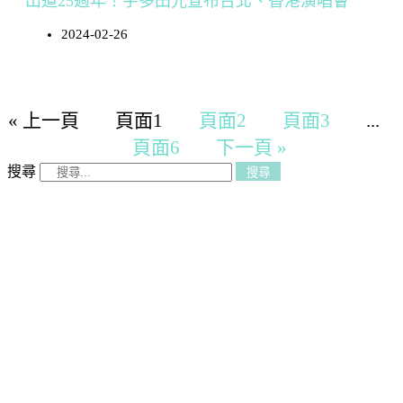
出道25週年！宇多田光宣布台北、香港演唱會
2024-02-26
« 上一頁
頁面
1
頁面
2
頁面
3
...
頁面
6
下一頁 »
搜尋
搜尋