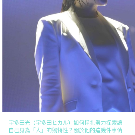
宇多田光（宇多田ヒカル）如何掙扎努力探索讓
自己身為「人」的獨特性？關於他的這幾件事情