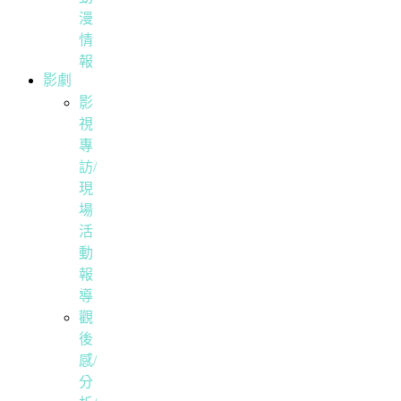
漫
情
報
影劇
影
視
專
訪/
現
場
活
動
報
導
觀
後
感/
分