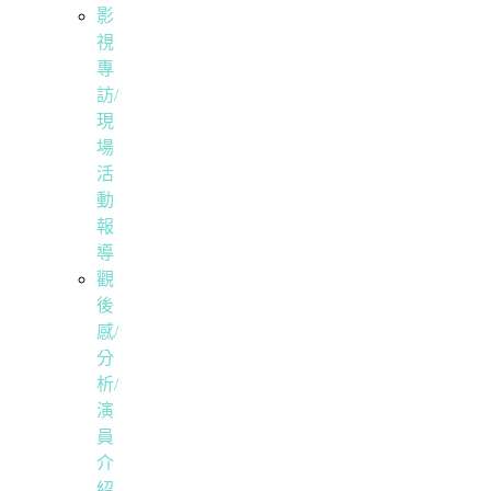
影
視
專
訪/
現
場
活
動
報
導
觀
後
感/
分
析/
演
員
介
紹