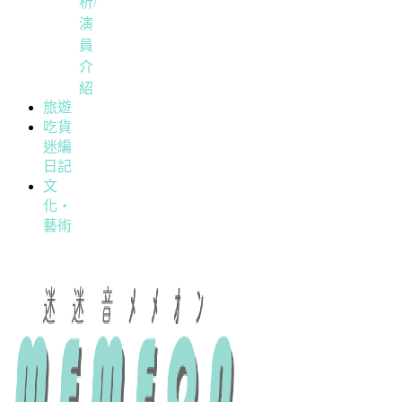
析/
演
員
介
紹
旅遊
吃貨
迷編
日記
文
化・
藝術