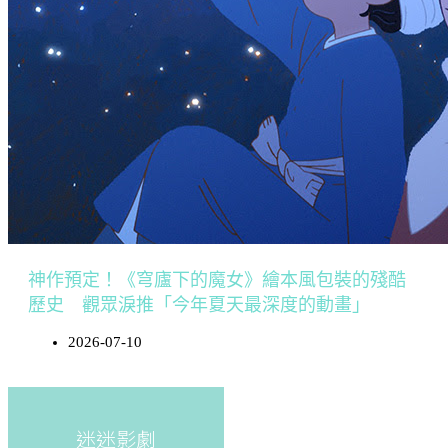
神作預定！《穹廬下的魔女》繪本風包裝的殘酷
歷史 觀眾淚推「今年夏天最深度的動畫」
2026-07-10
迷迷影劇