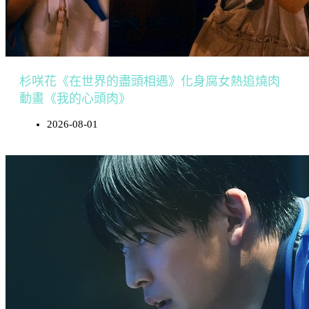
杉咲花《在世界的盡頭相遇》化身腐女熱追燒肉
動畫《我的心頭肉》
2026-08-01