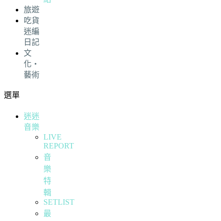
旅遊
吃貨
迷編
日記
文
化・
藝術
選單
迷迷
音樂
LIVE
REPORT
音
樂
特
輯
SETLIST
最