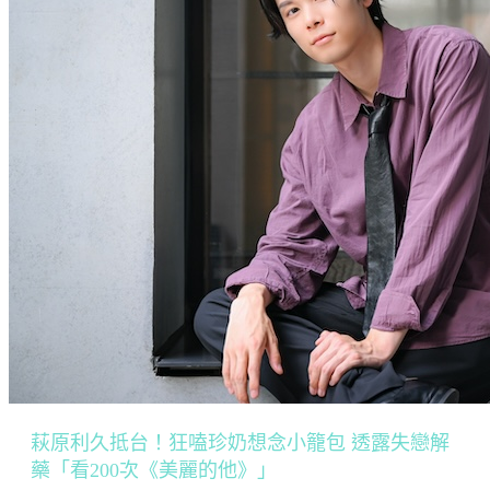
萩原利久抵台！狂嗑珍奶想念小籠包 透露失戀解
藥「看200次《美麗的他》」