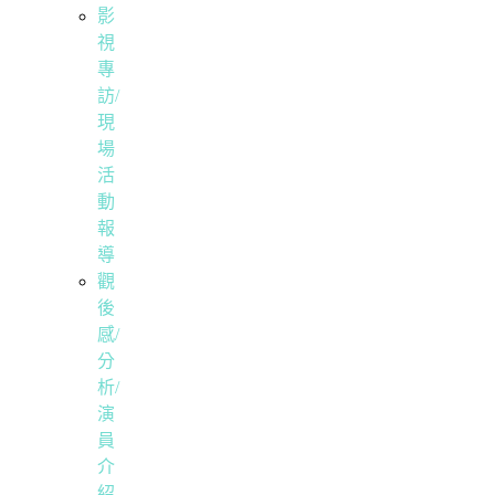
影
視
專
訪/
現
場
活
動
報
導
觀
後
感/
分
析/
演
員
介
紹