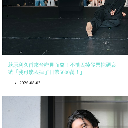
萩原利久首來台辦見面會！不慎丟掉發票抱頭哀
號「我可能丟掉了日幣5000萬！」
2026-08-03