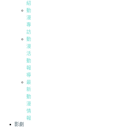
紹
動
漫
專
訪
動
漫
活
動
報
導
最
新
動
漫
情
報
影劇