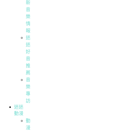
新
音
樂
情
報
迷
迷
好
音
推
薦
音
樂
專
訪
迷迷
動漫
動
漫