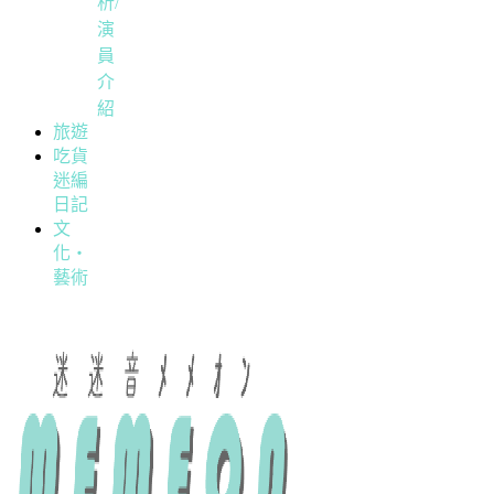
析/
演
員
介
紹
旅遊
吃貨
迷編
日記
文
化・
藝術