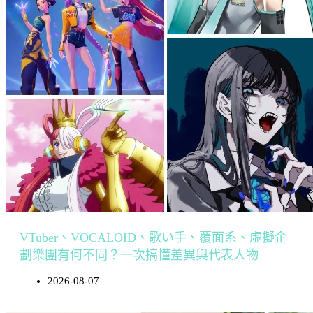
VTuber、VOCALOID、歌い手、覆面系、虛擬企
劃樂團有何不同？一次搞懂差異與代表人物
2026-08-07