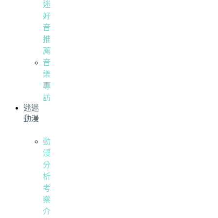
迷
好
音
推
薦
音
樂
專
訪
迷迷
動漫
動
漫
分
析
考
察
介