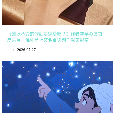
《難以承受的悸動是戀愛嗎？》作者空華みあ首
度來台！海外首場簽名會與創作獨家揭密
2026-07-27