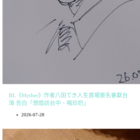
BL《Myther》作者八田てき人生首場簽名會獻台
灣 告白「想造訪台中、喝珍奶」
2026-07-28