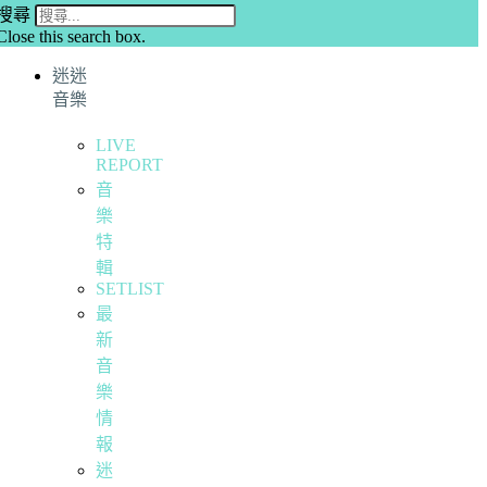
搜尋
Close this search box.
迷迷
音樂
LIVE
REPORT
音
樂
特
輯
SETLIST
最
新
音
樂
情
報
迷