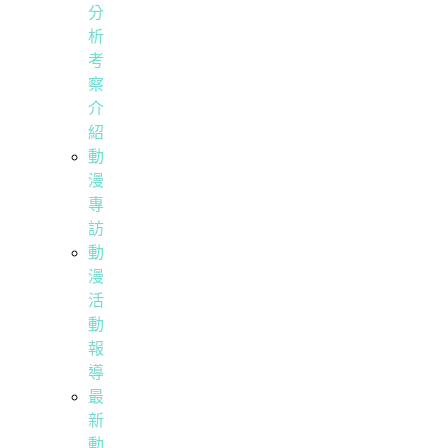
分
析
考
察
介
紹
動
漫
專
訪
動
漫
活
動
報
導
最
新
動