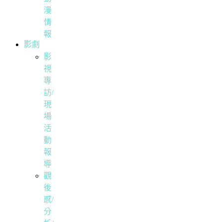
漫
情
報
影劇
影
視
專
訪/
現
場
活
動
報
導
觀
後
感/
分