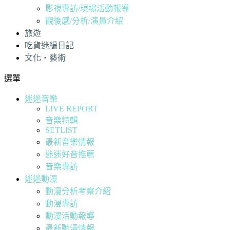
影視專訪/現場活動報導
觀後感/分析/演員介紹
旅遊
吃貨迷編日記
文化・藝術
選單
迷迷音樂
LIVE REPORT
音樂特輯
SETLIST
最新音樂情報
迷迷好音推薦
音樂專訪
迷迷動漫
動漫分析考察介紹
動漫專訪
動漫活動報導
最新動漫情報