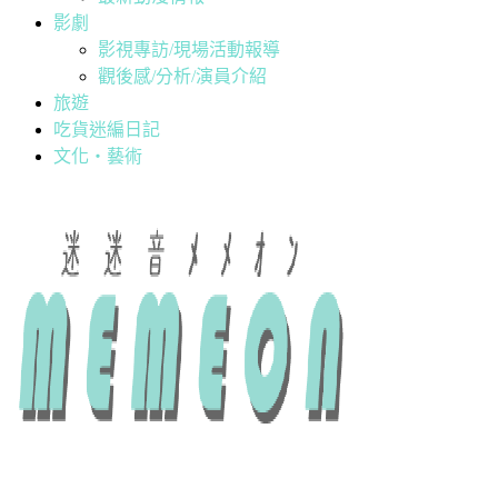
影劇
影視專訪/現場活動報導
觀後感/分析/演員介紹
旅遊
吃貨迷編日記
文化・藝術