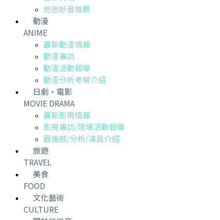
迷迷好音推薦
動漫
ANIME
最新動漫情報
動漫專訪
動漫活動報導
動漫分析考察介紹
日劇・電影
MOVIE DRAMA
最新影視情報
影視專訪/現場活動報導
觀後感/分析/演員介紹
旅遊
TRAVEL
美食
FOOD
文化藝術
CULTURE