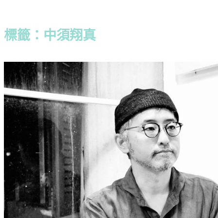
標籤：中須翔真