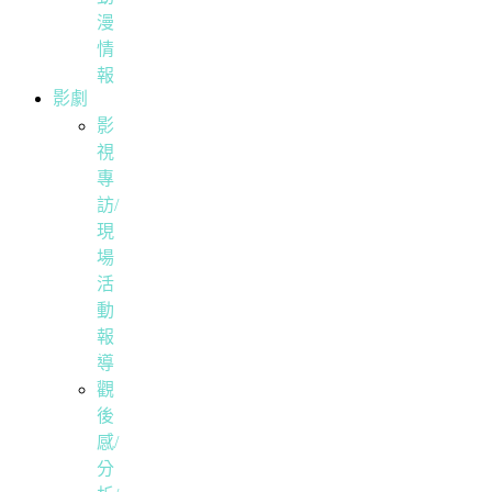
漫
情
報
影劇
影
視
專
訪/
現
場
活
動
報
導
觀
後
感/
分