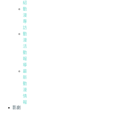
紹
動
漫
專
訪
動
漫
活
動
報
導
最
新
動
漫
情
報
影劇