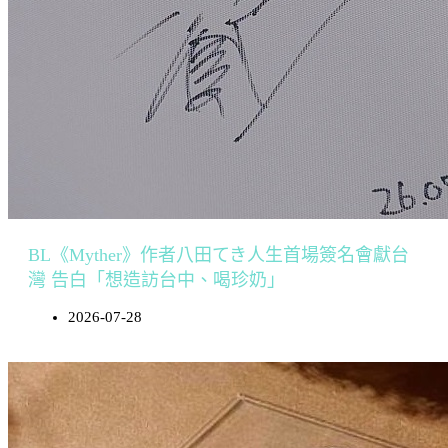
BL《Myther》作者八田てき人生首場簽名會獻台
灣 告白「想造訪台中、喝珍奶」
2026-07-28