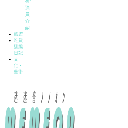
析/
演
員
介
紹
旅遊
吃貨
迷編
日記
文
化・
藝術