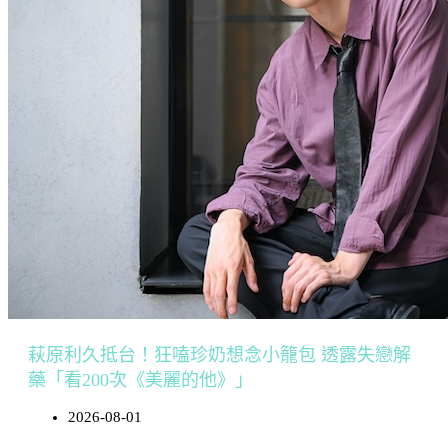
萩原利久抵台！狂嗑珍奶想念小籠包 透露失戀解
藥「看200次《美麗的他》」
2026-08-01