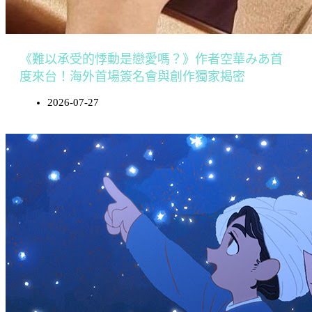
《難以承受的悸動是戀愛嗎？》作者空華みあ首
度來台！海外首場簽名會與創作獨家揭密
2026-07-27