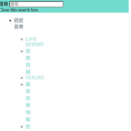
搜尋
Close this search box.
迷迷
音樂
LIVE
REPORT
音
樂
特
輯
SETLIST
最
新
音
樂
情
報
迷