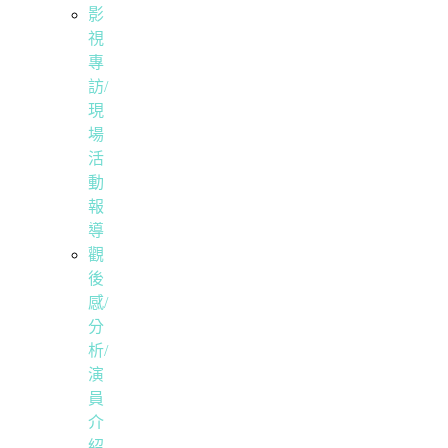
影
視
專
訪/
現
場
活
動
報
導
觀
後
感/
分
析/
演
員
介
紹