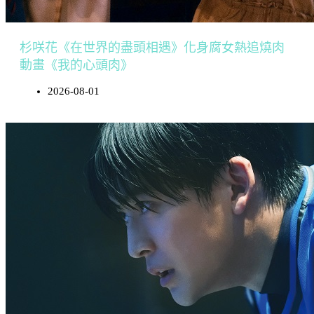
杉咲花《在世界的盡頭相遇》化身腐女熱追燒肉
動畫《我的心頭肉》
2026-08-01