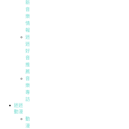
新
音
樂
情
報
迷
迷
好
音
推
薦
音
樂
專
訪
迷迷
動漫
動
漫