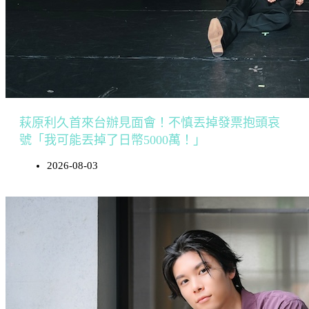
萩原利久首來台辦見面會！不慎丟掉發票抱頭哀
號「我可能丟掉了日幣5000萬！」
2026-08-03