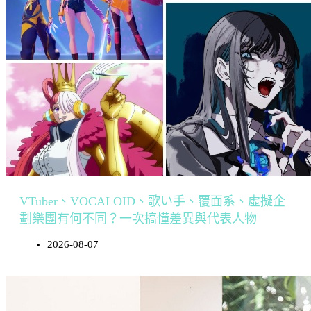
VTuber、VOCALOID、歌い手、覆面系、虛擬企
劃樂團有何不同？一次搞懂差異與代表人物
2026-08-07