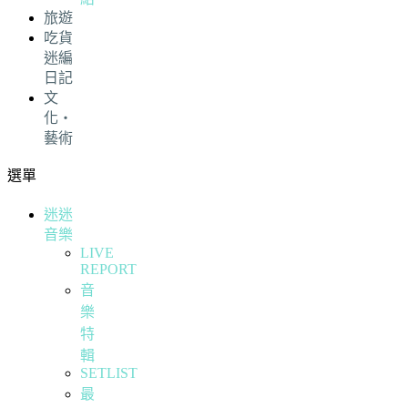
旅遊
吃貨
迷編
日記
文
化・
藝術
選單
迷迷
音樂
LIVE
REPORT
音
樂
特
輯
SETLIST
最