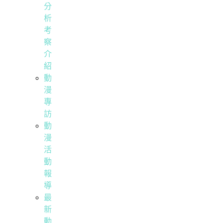
分
析
考
察
介
紹
動
漫
專
訪
動
漫
活
動
報
導
最
新
動