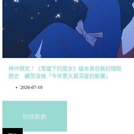
神作預定！《穹廬下的魔女》繪本風包裝的殘酷
歷史 觀眾淚推「今年夏天最深度的動畫」
2026-07-10
迷迷影劇