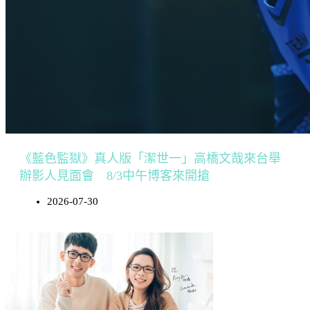
《藍色監獄》真人版「潔世一」高橋文哉來台舉
辦影人見面會 8/3中午博客來開搶
2026-07-30