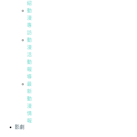
紹
動
漫
專
訪
動
漫
活
動
報
導
最
新
動
漫
情
報
影劇