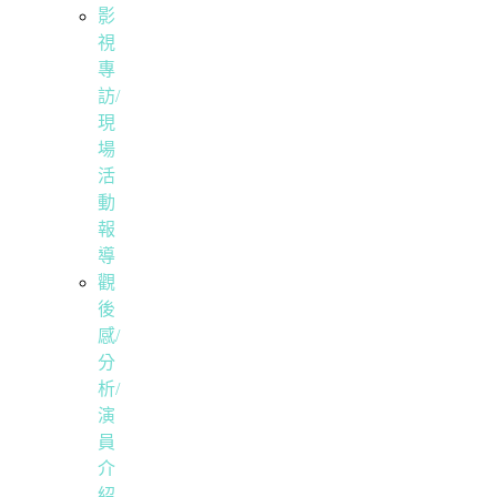
影
視
專
訪/
現
場
活
動
報
導
觀
後
感/
分
析/
演
員
介
紹