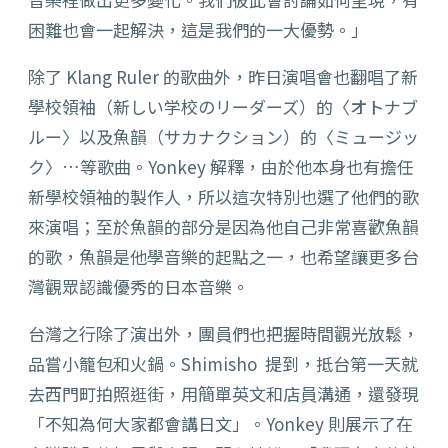
困難也會一起解決，這是我們的一大優勢。」
除了 Klang Ruler 的歌曲外，昨日演唱會也翻唱了新
學校領袖（新しい学校のリーダーズ）的〈オトナブ
ルー〉以及魚韻（
サカナクション
）的〈ミュージッ
ク〉…等歌曲。Yonkey 解釋，由於他本身也有擔任
新學校領袖的製作人，所以這次特別也選了他們的歌
來演唱；至於魚韻的部分是因為他自己非常喜歡魚韻
的歌，魚韻是他學音樂的起點之一，也希望讓更多台
灣觀眾認識優秀的日本音樂。
台灣之行除了演出外，團員們也把握時間觀光放鬆，
品嘗小籠包和火鍋。Shimisho 提到，抵台第一天就
去西門町拍照逛街，用簡單英文和店員溝通，還發現
「不知為何大家都會講日文」。Yonkey 則展示了在