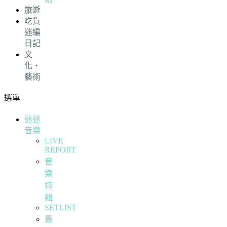
旅遊
吃貨
迷編
日記
文
化・
藝術
選單
迷迷
音樂
LIVE
REPORT
音
樂
特
輯
SETLIST
最