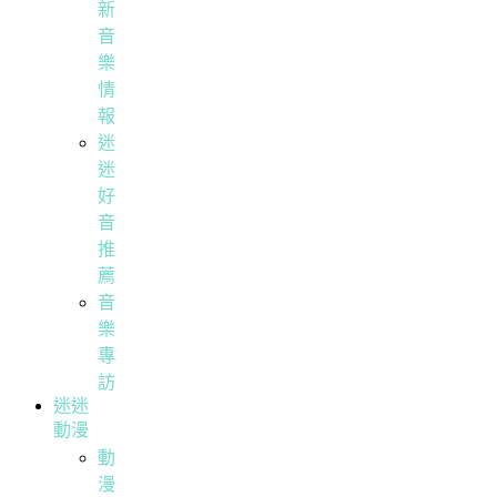
新
音
樂
情
報
迷
迷
好
音
推
薦
音
樂
專
訪
迷迷
動漫
動
漫