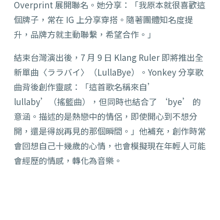
Overprint 展開聯名。她分享：「我原本就很喜歡這
個牌子，常在 IG 上分享穿搭。隨著團體知名度提
升，品牌方就主動聯繫，希望合作。」
結束台灣演出後，7 月 9 日 Klang Ruler 即將推出全
新單曲〈ララバイ〉（LullaBye）。Yonkey 分享歌
曲背後創作靈感：「這首歌名稱來自’
lullaby’（搖籃曲），但同時也結合了 ‘bye’ 的
意涵。描述的是熱戀中的情侶，即使開心到不想分
開，還是得說再見的那個瞬間。」他補充，創作時常
會回想自己十幾歲的心情，也會模擬現在年輕人可能
會經歷的情感，轉化為音樂。