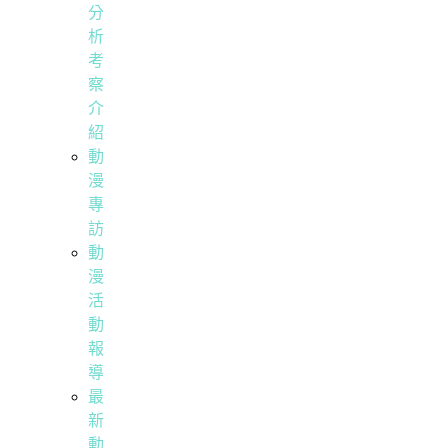
分
析
考
察
介
紹
動
漫
專
訪
動
漫
活
動
報
導
最
新
動