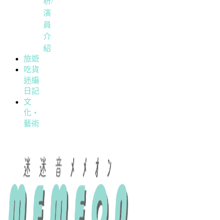
析/
演
員
介
紹
旅遊
吃貨
迷編
日記
文
化・
藝術