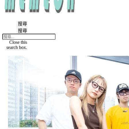
搜尋
搜尋
Close this
search box.