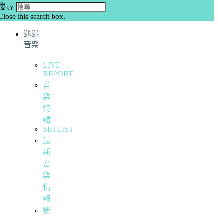
搜尋
Close this search box.
迷迷
音樂
LIVE
REPORT
音
樂
特
輯
SETLIST
最
新
音
樂
情
報
迷