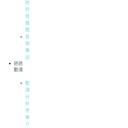
迷
好
音
推
薦
音
樂
專
訪
迷迷
動漫
動
漫
分
析
考
察
介