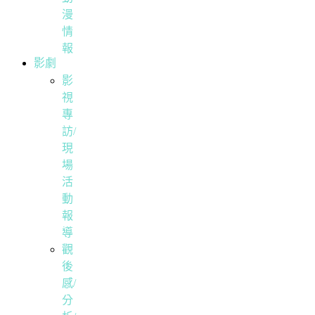
漫
情
報
影劇
影
視
專
訪/
現
場
活
動
報
導
觀
後
感/
分