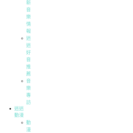
新
音
樂
情
報
迷
迷
好
音
推
薦
音
樂
專
訪
迷迷
動漫
動
漫