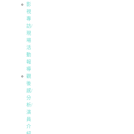
影
視
專
訪/
現
場
活
動
報
導
觀
後
感/
分
析/
演
員
介
紹