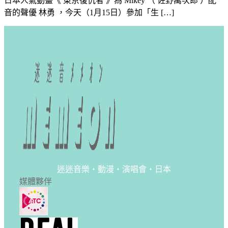
日本人氣動畫《 東京復仇者 》為 Mikey （ 佐野萬次郎 ）配
音的聲優 林勇 ，今天（1月15日）參加「生 […]
迷迷音樂・動漫・演唱會・日本
媒體夥伴