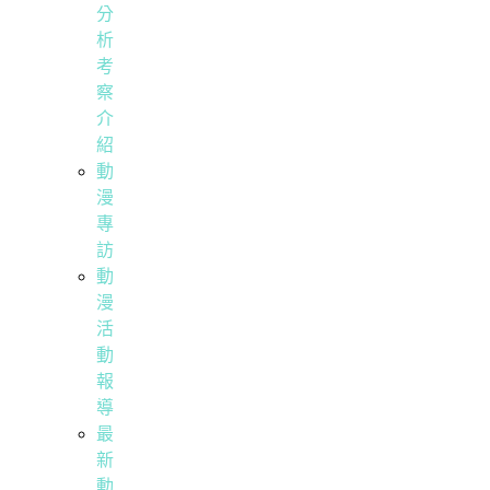
分
析
考
察
介
紹
動
漫
專
訪
動
漫
活
動
報
導
最
新
動