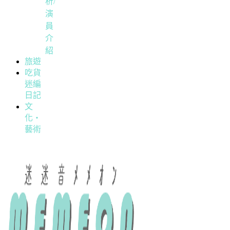
析/
演
員
介
紹
旅遊
吃貨
迷編
日記
文
化・
藝術