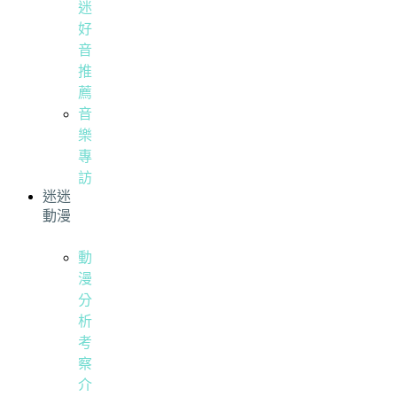
迷
好
音
推
薦
音
樂
專
訪
迷迷
動漫
動
漫
分
析
考
察
介