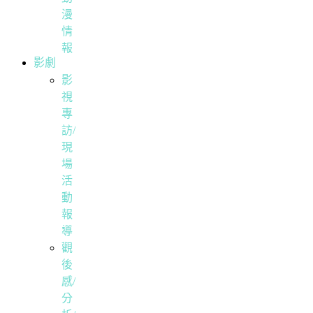
漫
情
報
影劇
影
視
專
訪/
現
場
活
動
報
導
觀
後
感/
分