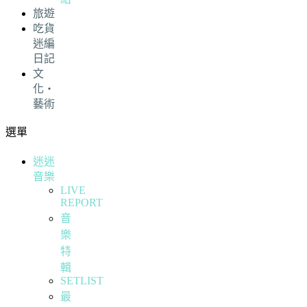
旅遊
吃貨
迷編
日記
文
化・
藝術
選單
迷迷
音樂
LIVE
REPORT
音
樂
特
輯
SETLIST
最