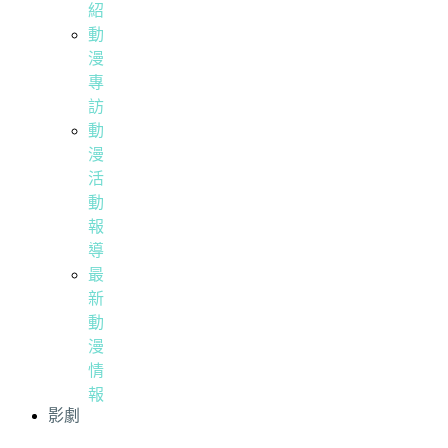
紹
動
漫
專
訪
動
漫
活
動
報
導
最
新
動
漫
情
報
影劇