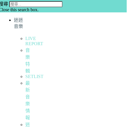
搜尋
Close this search box.
迷迷
音樂
LIVE
REPORT
音
樂
特
輯
SETLIST
最
新
音
樂
情
報
迷