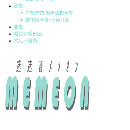
影劇
影視專訪/現場活動報導
觀後感/分析/演員介紹
旅遊
吃貨迷編日記
文化・藝術