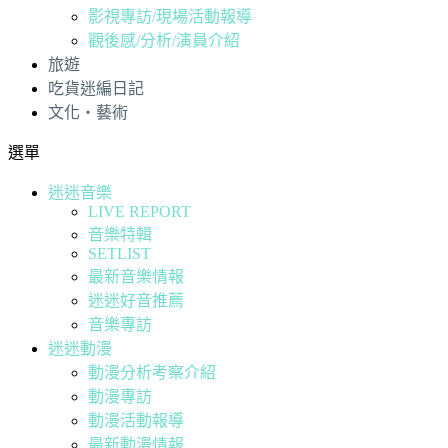
影視專訪/現場活動報導
觀後感/分析/演員介紹
旅遊
吃貨迷編日記
文化・藝術
選單
迷迷音樂
LIVE REPORT
音樂特輯
SETLIST
最新音樂情報
迷迷好音推薦
音樂專訪
迷迷動漫
動漫分析考察介紹
動漫專訪
動漫活動報導
最新動漫情報