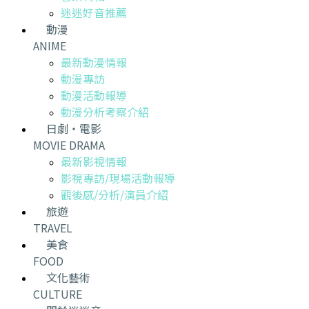
迷迷好音推薦
動漫
ANIME
最新動漫情報
動漫專訪
動漫活動報導
動漫分析考察介紹
日劇・電影
MOVIE DRAMA
最新影視情報
影視專訪/現場活動報導
觀後感/分析/演員介紹
旅遊
TRAVEL
美食
FOOD
文化藝術
CULTURE