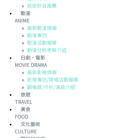
迷迷好音推薦
動漫
ANIME
最新動漫情報
動漫專訪
動漫活動報導
動漫分析考察介紹
日劇・電影
MOVIE DRAMA
最新影視情報
影視專訪/現場活動報導
觀後感/分析/演員介紹
旅遊
TRAVEL
美食
FOOD
文化藝術
CULTURE