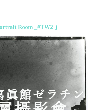
rait Room _#TW2 」