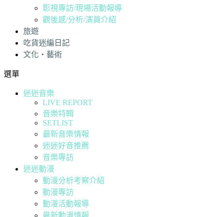
影視專訪/現場活動報導
觀後感/分析/演員介紹
旅遊
吃貨迷編日記
文化・藝術
選單
迷迷音樂
LIVE REPORT
音樂特輯
SETLIST
最新音樂情報
迷迷好音推薦
音樂專訪
迷迷動漫
動漫分析考察介紹
動漫專訪
動漫活動報導
最新動漫情報