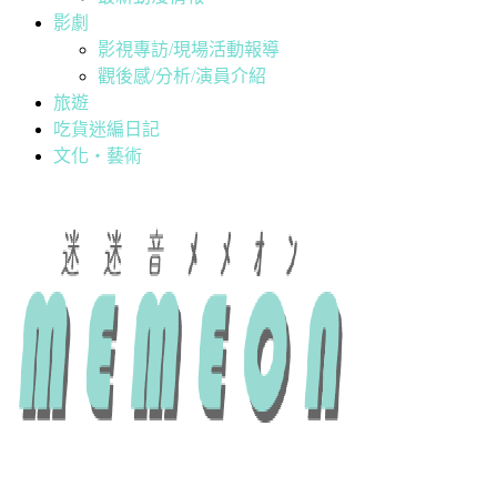
影劇
影視專訪/現場活動報導
觀後感/分析/演員介紹
旅遊
吃貨迷編日記
文化・藝術