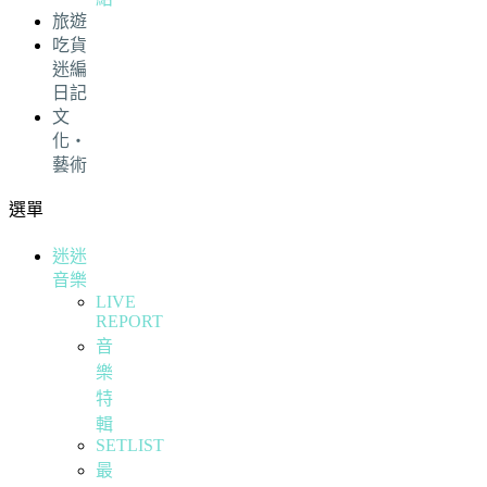
旅遊
吃貨
迷編
日記
文
化・
藝術
選單
迷迷
音樂
LIVE
REPORT
音
樂
特
輯
SETLIST
最