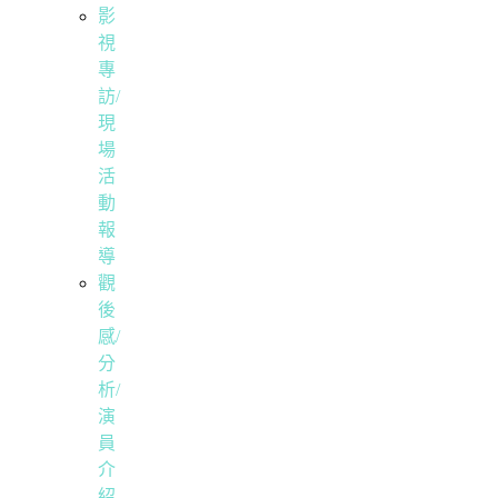
影
視
專
訪/
現
場
活
動
報
導
觀
後
感/
分
析/
演
員
介
紹