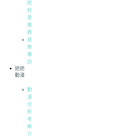
迷
好
音
推
薦
音
樂
專
訪
迷迷
動漫
動
漫
分
析
考
察
介