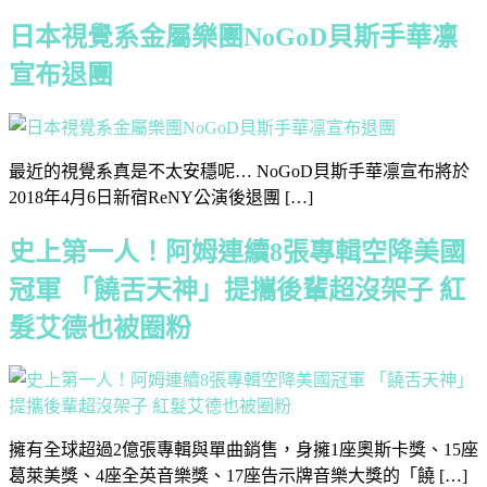
日本視覺系金屬樂團NoGoD貝斯手華凛
宣布退團
最近的視覺系真是不太安穩呢… NoGoD貝斯手華凛宣布將於
2018年4月6日新宿ReNY公演後退團 […]
史上第一人！阿姆連續8張專輯空降美國
冠軍 「饒舌天神」提攜後輩超沒架子 紅
髮艾德也被圈粉
擁有全球超過2億張專輯與單曲銷售，身擁1座奧斯卡獎、15座
葛萊美獎、4座全英音樂獎、17座告示牌音樂大獎的「饒 […]