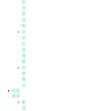
新
音
樂
情
報
迷
迷
好
音
推
薦
音
樂
專
訪
迷迷
動漫
動
漫