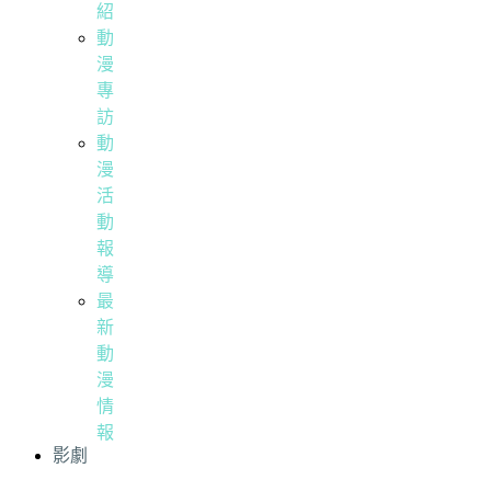
紹
動
漫
專
訪
動
漫
活
動
報
導
最
新
動
漫
情
報
影劇