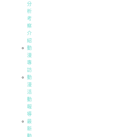
分
析
考
察
介
紹
動
漫
專
訪
動
漫
活
動
報
導
最
新
動