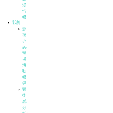
漫
情
報
影劇
影
視
專
訪/
現
場
活
動
報
導
觀
後
感/
分