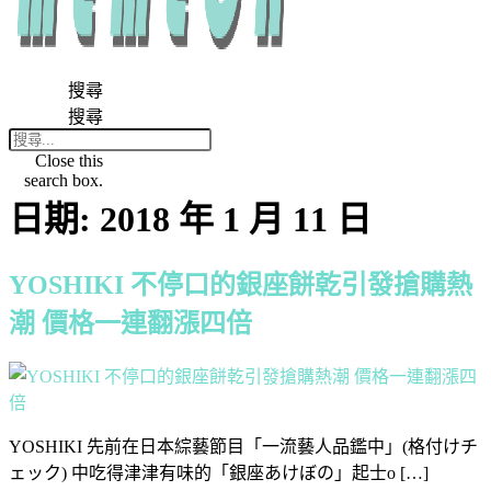
搜尋
搜尋
Close this
search box.
日期:
2018 年 1 月 11 日
YOSHIKI 不停口的銀座餅乾引發搶購熱
潮 價格一連翻漲四倍
YOSHIKI 先前在日本綜藝節目「一流藝人品鑑中」(格付けチ
ェック) 中吃得津津有味的「銀座あけぼの」起士o […]