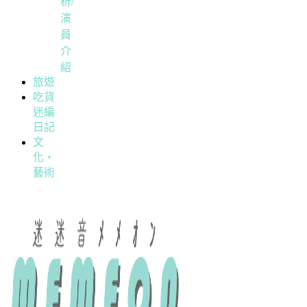
析/
演
員
介
紹
旅遊
吃貨
迷編
日記
文
化・
藝術