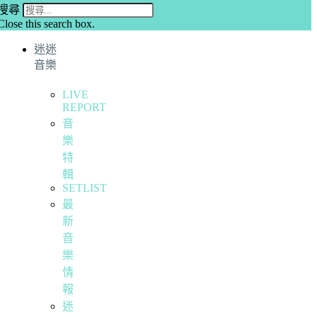
搜尋
Close this search box.
迷迷
音樂
LIVE
REPORT
音
樂
特
輯
SETLIST
最
新
音
樂
情
報
迷