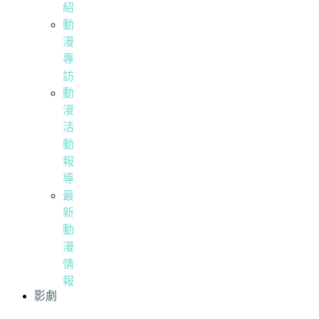
紹
動
漫
專
訪
動
漫
活
動
報
導
最
新
動
漫
情
報
影劇