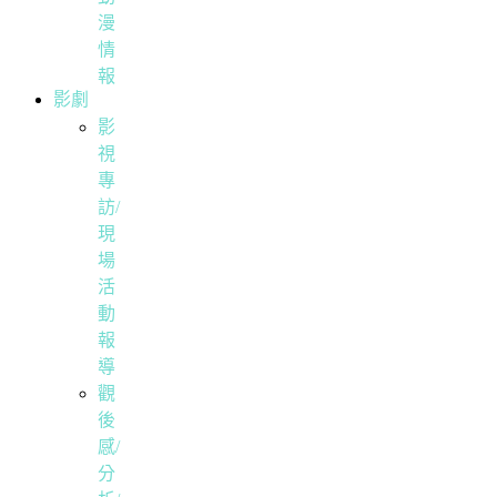
漫
情
報
影劇
影
視
專
訪/
現
場
活
動
報
導
觀
後
感/
分