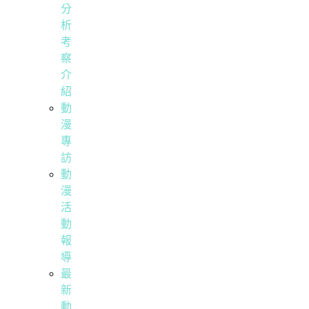
分
析
考
察
介
紹
動
漫
專
訪
動
漫
活
動
報
導
最
新
動