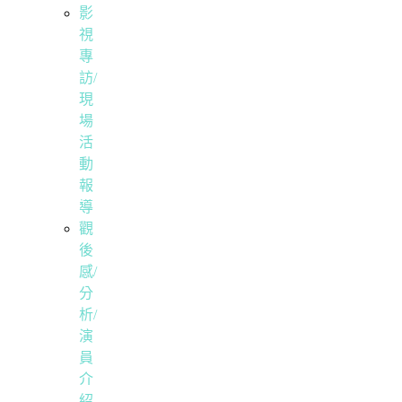
影
視
專
訪/
現
場
活
動
報
導
觀
後
感/
分
析/
演
員
介
紹