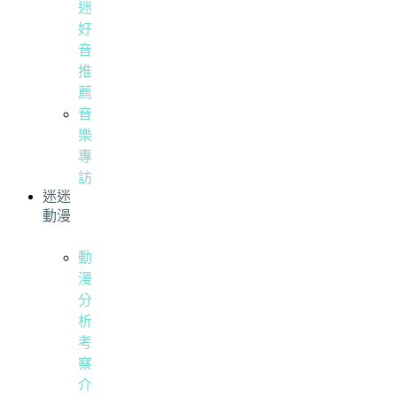
迷
好
音
推
薦
音
樂
專
訪
迷迷
動漫
動
漫
分
析
考
察
介