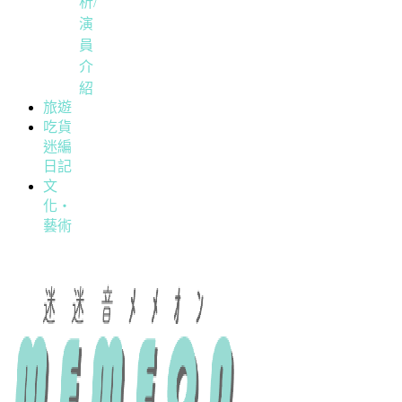
析/
演
員
介
紹
旅遊
吃貨
迷編
日記
文
化・
藝術