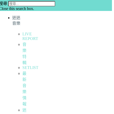
搜尋
Close this search box.
迷迷
音樂
LIVE
REPORT
音
樂
特
輯
SETLIST
最
新
音
樂
情
報
迷