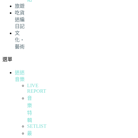
旅遊
吃貨
迷編
日記
文
化・
藝術
選單
迷迷
音樂
LIVE
REPORT
音
樂
特
輯
SETLIST
最