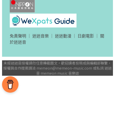
免責聲明
｜
迷迷音樂
｜
迷迷動漫
｜
日劇電影
｜
關
於迷迷音
未經迷迷音授權請勿任意轉載圖文。歡迎讀者投稿或與編輯部聯繫，
授權與合作提案請洽
memeon@memeon-music.com
或私訊 迷迷
音 memeon music 音樂誌