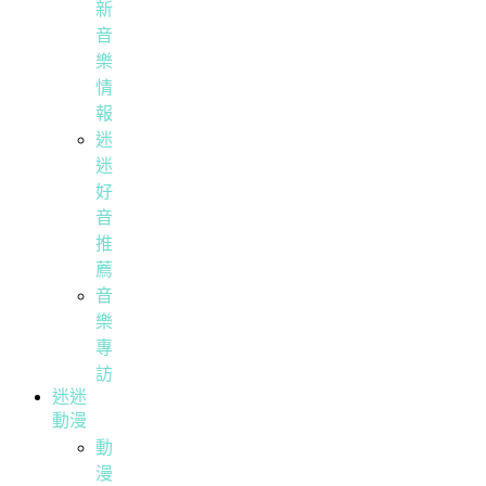
新
音
樂
情
報
迷
迷
好
音
推
薦
音
樂
專
訪
迷迷
動漫
動
漫