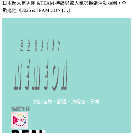
日本超人氣男團 &TEAM 持續以驚人氣勢擴張活動版圖，全
新巡迴《2026 &TEAM CON […]
迷迷音樂・動漫・演唱會・日本
媒體夥伴