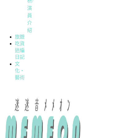
析/
演
員
介
紹
旅遊
吃貨
迷編
日記
文
化・
藝術