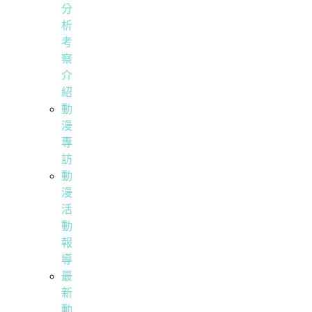
分
析
考
察
介
紹
動
漫
專
訪
動
漫
活
動
報
導
最
新
動