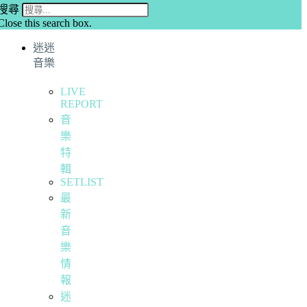
搜尋
Close this search box.
迷迷
音樂
LIVE
REPORT
音
樂
特
輯
SETLIST
最
新
音
樂
情
報
迷