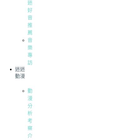
迷
好
音
推
薦
音
樂
專
訪
迷迷
動漫
動
漫
分
析
考
察
介