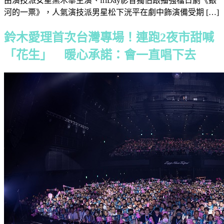
由演技派女星黑木華主演、friDay影音獨佔跟播強檔日劇《銀
河的一票》，人氣演技派男星松下洸平在劇中飾演備受期 […]
鈴木愛理首次台灣專場！連跑2夜市甜喊
「花生」 暖心承諾：會一直唱下去