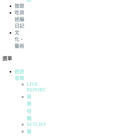
旅遊
吃貨
迷編
日記
文
化・
藝術
選單
迷迷
音樂
LIVE
REPORT
音
樂
特
輯
SETLIST
最