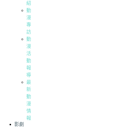
紹
動
漫
專
訪
動
漫
活
動
報
導
最
新
動
漫
情
報
影劇