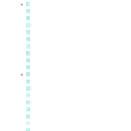
影
視
專
訪/
現
場
活
動
報
導
觀
後
感/
分
析/
演
員
介
紹