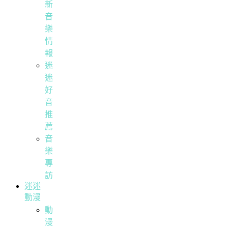
新
音
樂
情
報
迷
迷
好
音
推
薦
音
樂
專
訪
迷迷
動漫
動
漫