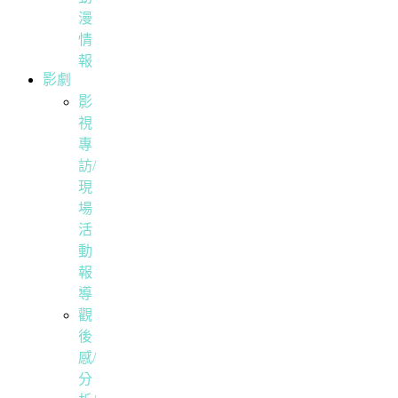
漫
情
報
影劇
影
視
專
訪/
現
場
活
動
報
導
觀
後
感/
分