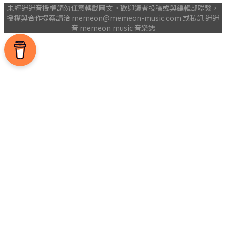
未經迷迷音授權請勿任意轉載圖文。歡迎讀者投稿或與編輯部聯繫，
授權與合作提案請洽
memeon@memeon-music.com
或私訊 迷迷
音 memeon music 音樂誌