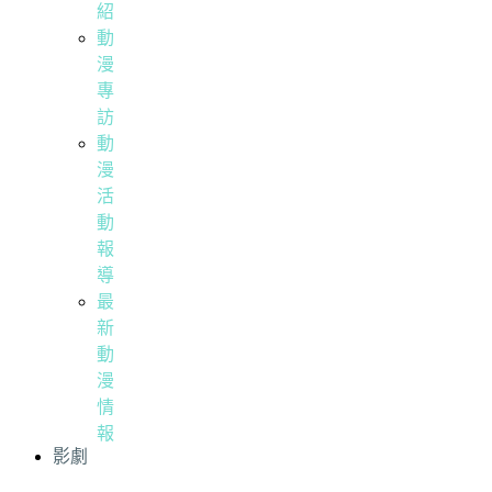
紹
動
漫
專
訪
動
漫
活
動
報
導
最
新
動
漫
情
報
影劇