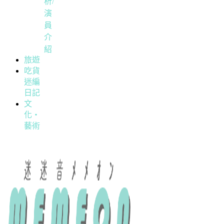
析/
演
員
介
紹
旅遊
吃貨
迷編
日記
文
化・
藝術