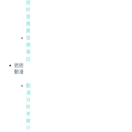
迷
好
音
推
薦
音
樂
專
訪
迷迷
動漫
動
漫
分
析
考
察
介