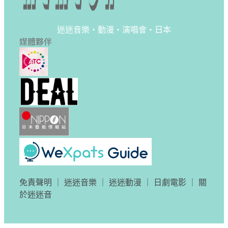
迷迷音樂・動漫・演唱會・日本
媒體夥伴
免責聲明
｜
迷迷音樂
｜
迷迷動漫
｜
日劇電影
｜
關
於迷迷音