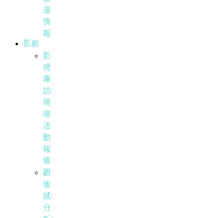
漫
情
報
影劇
影
視
專
訪/
現
場
活
動
報
導
觀
後
感/
分