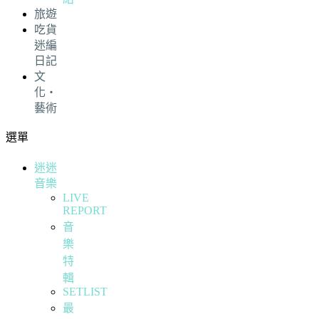
旅遊
吃貨
迷編
日記
文
化・
藝術
選單
迷迷
音樂
LIVE
REPORT
音
樂
特
輯
SETLIST
最