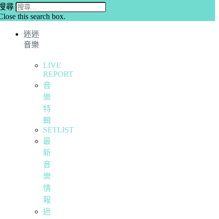
搜尋
Close this search box.
迷迷
音樂
LIVE
REPORT
音
樂
特
輯
SETLIST
最
新
音
樂
情
報
迷