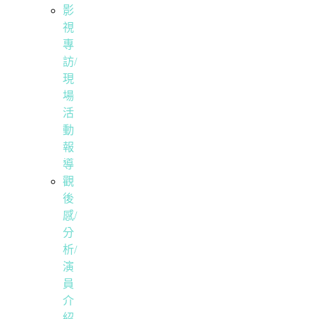
影
視
專
訪/
現
場
活
動
報
導
觀
後
感/
分
析/
演
員
介
紹