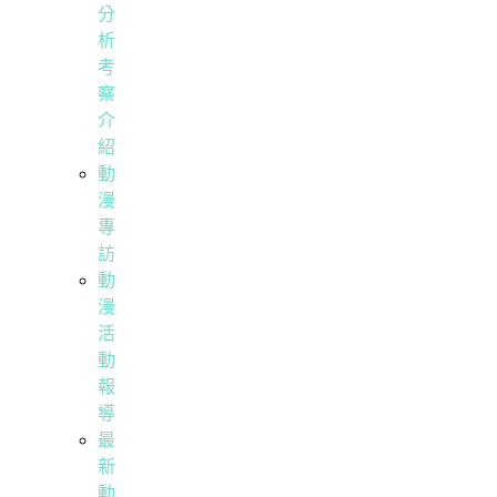
分
析
考
察
介
紹
動
漫
專
訪
動
漫
活
動
報
導
最
新
動