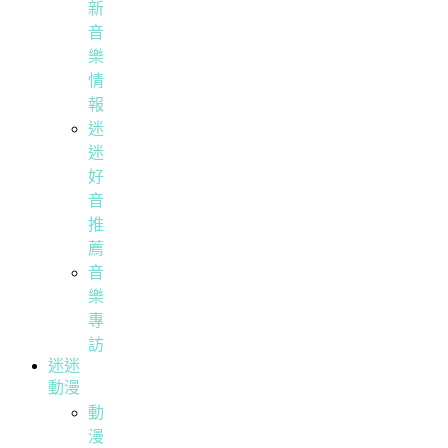
新
音
樂
情
報
迷
迷
好
音
推
薦
音
樂
專
訪
迷迷
動漫
動
漫