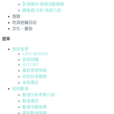
影視專訪/現場活動報導
觀後感/分析/演員介紹
旅遊
吃貨迷編日記
文化・藝術
選單
迷迷音樂
LIVE REPORT
音樂特輯
SETLIST
最新音樂情報
迷迷好音推薦
音樂專訪
迷迷動漫
動漫分析考察介紹
動漫專訪
動漫活動報導
最新動漫情報