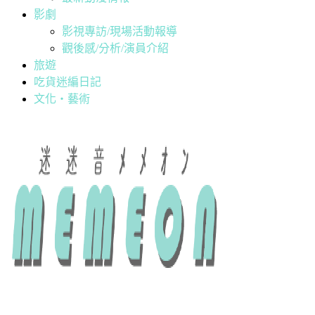
影劇
影視專訪/現場活動報導
觀後感/分析/演員介紹
旅遊
吃貨迷編日記
文化・藝術