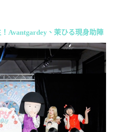
Avantgardey、茉ひる現身助陣