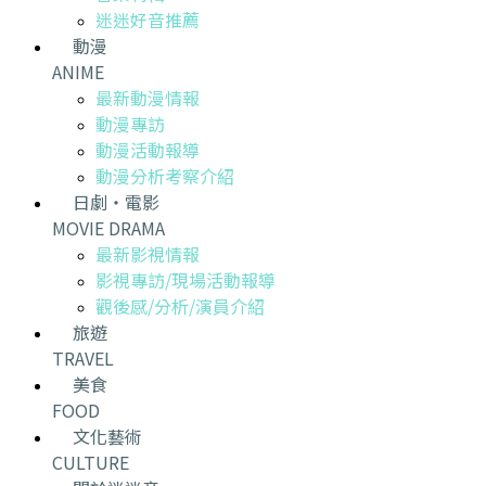
迷迷好音推薦
動漫
ANIME
最新動漫情報
動漫專訪
動漫活動報導
動漫分析考察介紹
日劇・電影
MOVIE DRAMA
最新影視情報
影視專訪/現場活動報導
觀後感/分析/演員介紹
旅遊
TRAVEL
美食
FOOD
文化藝術
CULTURE