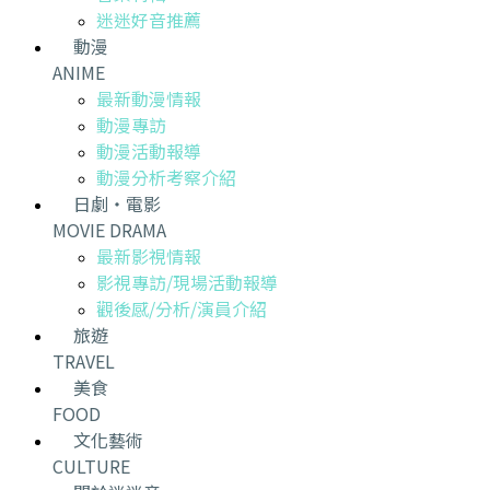
迷迷好音推薦
動漫
ANIME
最新動漫情報
動漫專訪
動漫活動報導
動漫分析考察介紹
日劇・電影
MOVIE DRAMA
最新影視情報
影視專訪/現場活動報導
觀後感/分析/演員介紹
旅遊
TRAVEL
美食
FOOD
文化藝術
CULTURE