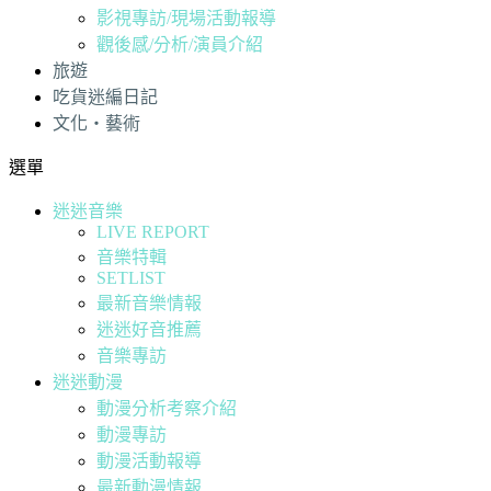
影視專訪/現場活動報導
觀後感/分析/演員介紹
旅遊
吃貨迷編日記
文化・藝術
選單
迷迷音樂
LIVE REPORT
音樂特輯
SETLIST
最新音樂情報
迷迷好音推薦
音樂專訪
迷迷動漫
動漫分析考察介紹
動漫專訪
動漫活動報導
最新動漫情報