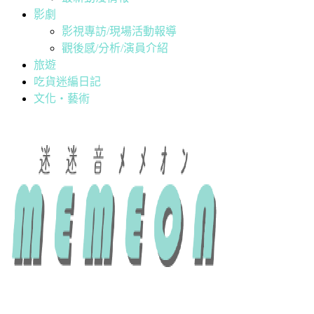
影劇
影視專訪/現場活動報導
觀後感/分析/演員介紹
旅遊
吃貨迷編日記
文化・藝術