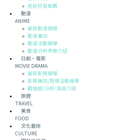
迷迷好音推薦
動漫
ANIME
最新動漫情報
動漫專訪
動漫活動報導
動漫分析考察介紹
日劇・電影
MOVIE DRAMA
最新影視情報
影視專訪/現場活動報導
觀後感/分析/演員介紹
旅遊
TRAVEL
美食
FOOD
文化藝術
CULTURE