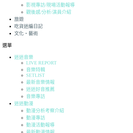
影視專訪/現場活動報導
觀後感/分析/演員介紹
旅遊
吃貨迷編日記
文化・藝術
選單
迷迷音樂
LIVE REPORT
音樂特輯
SETLIST
最新音樂情報
迷迷好音推薦
音樂專訪
迷迷動漫
動漫分析考察介紹
動漫專訪
動漫活動報導
最新動漫情報