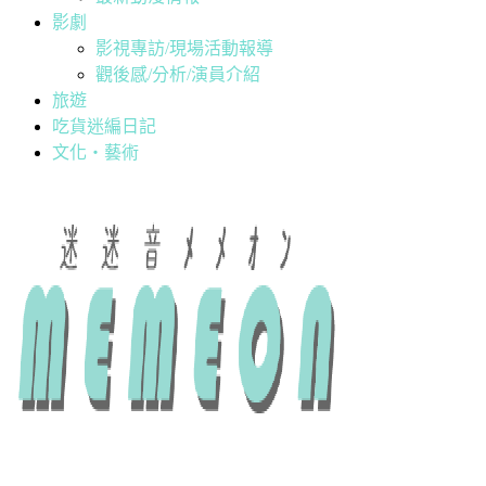
影劇
影視專訪/現場活動報導
觀後感/分析/演員介紹
旅遊
吃貨迷編日記
文化・藝術