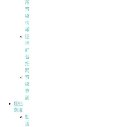
新
音
樂
情
報
迷
迷
好
音
推
薦
音
樂
專
訪
迷迷
動漫
動
漫