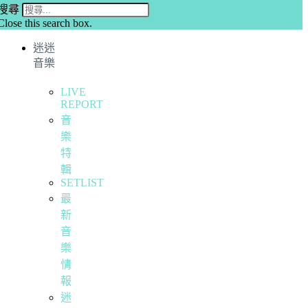
搜尋
Close this search box.
迷迷
音樂
LIVE
REPORT
音
樂
特
輯
SETLIST
最
新
音
樂
情
報
迷