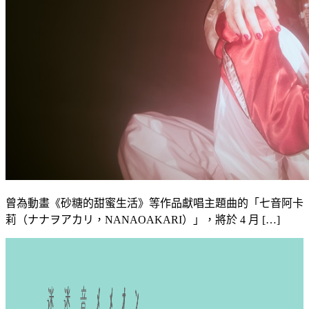
曾為動畫《砂糖的甜蜜生活》等作品獻唱主題曲的「七音阿卡
莉（ナナヲアカリ，NANAOAKARI）」，將於 4 月 […]