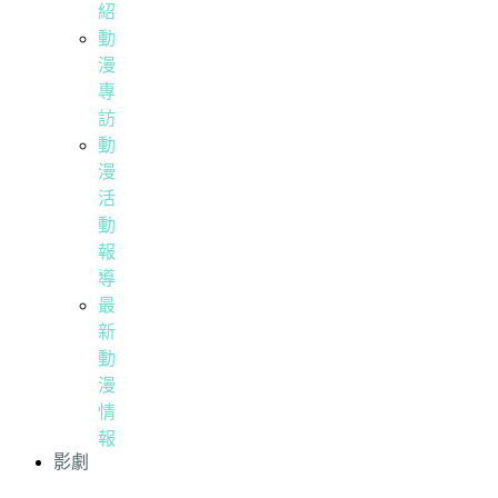
紹
動
漫
專
訪
動
漫
活
動
報
導
最
新
動
漫
情
報
影劇