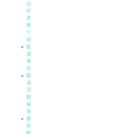
分
析
考
察
介
紹
動
漫
專
訪
動
漫
活
動
報
導
最
新
動