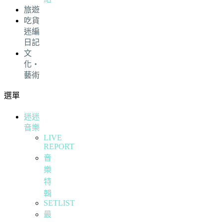
旅遊
吃貨
迷編
日記
文
化・
藝術
選單
迷迷
音樂
LIVE
REPORT
音
樂
特
輯
SETLIST
最