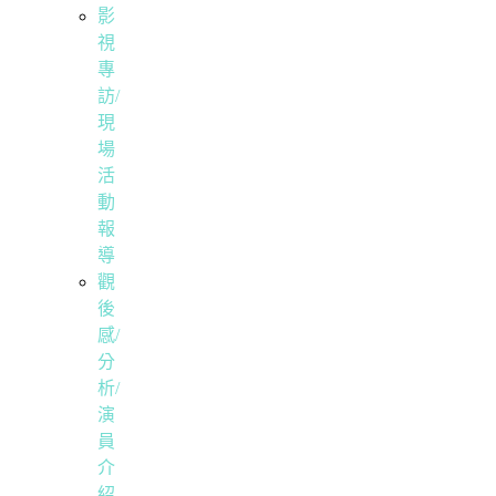
影
視
專
訪/
現
場
活
動
報
導
觀
後
感/
分
析/
演
員
介
紹