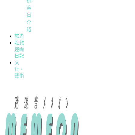
析/
演
員
介
紹
旅遊
吃貨
迷編
日記
文
化・
藝術