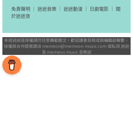
免責聲明
｜
迷迷音樂
｜
迷迷動漫
｜
日劇電影
｜
關
於迷迷音
未經迷迷音授權請勿任意轉載圖文。歡迎讀者投稿或與編輯部聯繫，
授權與合作提案請洽
memeon@memeon-music.com
或私訊 迷迷
音 memeon music 音樂誌