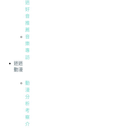
迷
好
音
推
薦
音
樂
專
訪
迷迷
動漫
動
漫
分
析
考
察
介