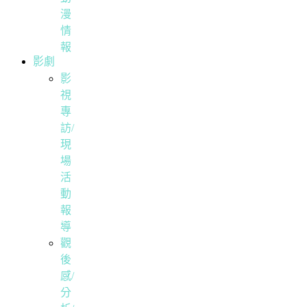
漫
情
報
影劇
影
視
專
訪/
現
場
活
動
報
導
觀
後
感/
分